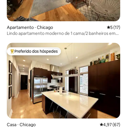
Apartamento ⋅ Chicago
5 de uma a
5 (17)
Lindo apartamento moderno de 1 cama/2 banheiros em
West Town
Preferido dos hóspedes
Entre os melhores preferidos dos hóspedes
Casa ⋅ Chicago
4,97 de uma a
4,97 (67)