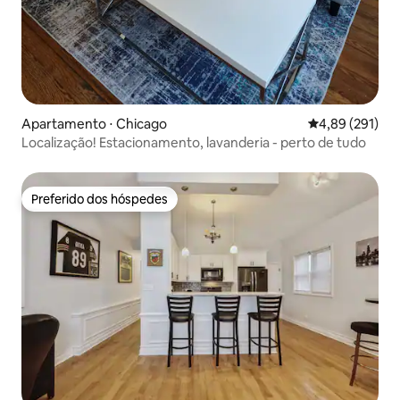
Apartamento ⋅ Chicago
4,89 de uma av
4,89 (291)
Localização! Estacionamento, lavanderia - perto de tudo
Preferido dos hóspedes
Preferido dos hóspedes