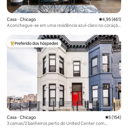
Casa ⋅ Chicago
4,95 de uma av
4,95 (461)
Aconchegue-se em uma residência azul-claro no coração
de Pilsen
Preferido dos hóspedes
Entre os melhores preferidos dos hóspedes
Casa ⋅ Chicago
5 de uma av
5 (154)
3 camas/2 banheiros perto do United Center com