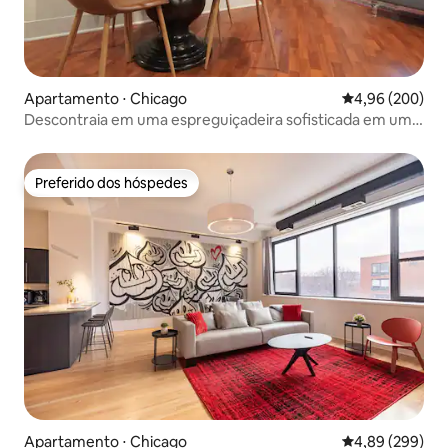
Apartamento ⋅ Chicago
4,96 de uma ava
4,96 (200)
Descontraia em uma espreguiçadeira sofisticada em um
refúgio glamoroso
Preferido dos hóspedes
Preferido dos hóspedes
Apartamento ⋅ Chicago
4,89 de uma ava
4,89 (299)