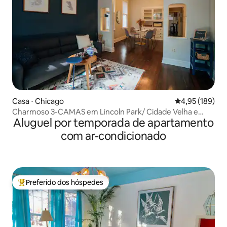
Casa ⋅ Chicago
4,95 de uma av
4,95 (189)
Charmoso 3-CAMAS em Lincoln Park/ Cidade Velha e
Aluguel por temporada de apartamento
Estacionamento
com ar-condicionado
Preferido dos hóspedes
Entre os melhores preferidos dos hóspedes