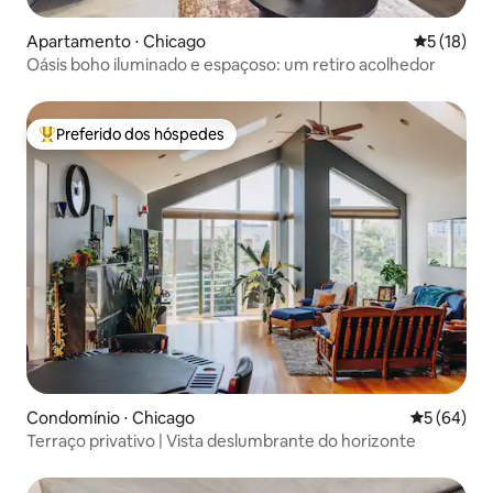
Apartamento ⋅ Chicago
5 de uma a
5 (18)
Oásis boho iluminado e espaçoso: um retiro acolhedor
Preferido dos hóspedes
Entre os melhores preferidos dos hóspedes
Condomínio ⋅ Chicago
5 de uma a
5 (64)
Terraço privativo | Vista deslumbrante do horizonte