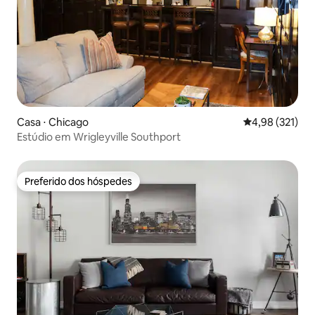
Casa ⋅ Chicago
4,98 de uma av
4,98 (321)
Estúdio em Wrigleyville Southport
Preferido dos hóspedes
Preferido dos hóspedes