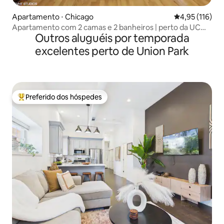
Apartamento ⋅ Chicago
4,95 de uma av
4,95 (116)
Apartamento com 2 camas e 2 banheiros | perto da UC
Outros aluguéis por temporada
com estacionamento gratuito
excelentes perto de Union Park
Preferido dos hóspedes
Entre os melhores preferidos dos hóspedes