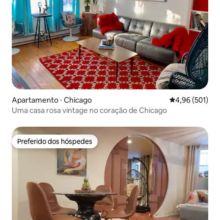
Apartamento ⋅ Chicago
4,96 de uma av
4,96 (501)
Uma casa rosa vintage no coração de Chicago
Preferido dos hóspedes
Preferido dos hóspedes