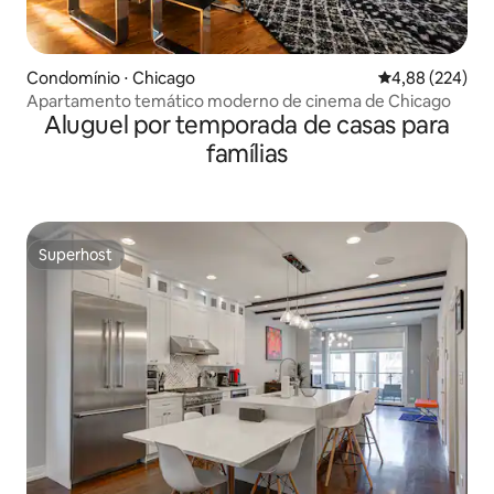
Condomínio ⋅ Chicago
4,88 de uma ava
4,88 (224)
Apartamento temático moderno de cinema de Chicago
Aluguel por temporada de casas para
famílias
Superhost
Superhost