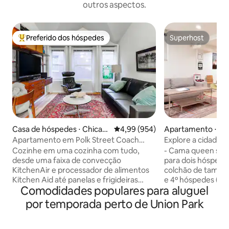
outros aspectos.
Preferido dos hóspedes
Superhost
Entre os melhores preferidos dos hóspedes
Superhost
Casa de hóspedes ⋅ Chicag
4,99 de uma avaliação média de 5
4,99 (954)
Apartamento ⋅ Ch
o
Apartamento em Polk Street Coach
Explore a cidade 
House, Little Italy/Medical Dist
elegante
Cozinhe em uma cozinha com tudo,
- Cama queen size
desde uma faixa de convecção
para dois hóspedes. - Sofá-cama
KitchenAir e processador de alimentos
colchão de tamanh
Kitchen Aid até panelas e frigideiras
e 4º hóspedes (pes
Comodidades populares para aluguel
Calphalon. O visual de meados do século
configurar). - Berço de solteiro portátil
inclui um confortável sofá de couro
adicional pode ser
por temporada perto de Union Park
americano, mesa de jantar Gansgo
solicitação. - Ban
Mobler e cadeiras de teca Frem Rolje.
falante de teto e l
Bem-vindo à Polk Street Guest House:
estar possui proj