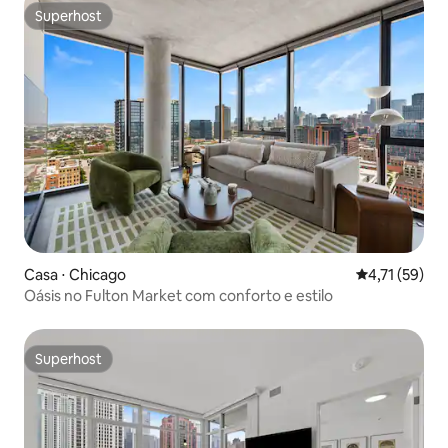
Superhost
Superhost
Casa ⋅ Chicago
4,71 de uma a
4,71 (59)
Oásis no Fulton Market com conforto e estilo
Superhost
Superhost