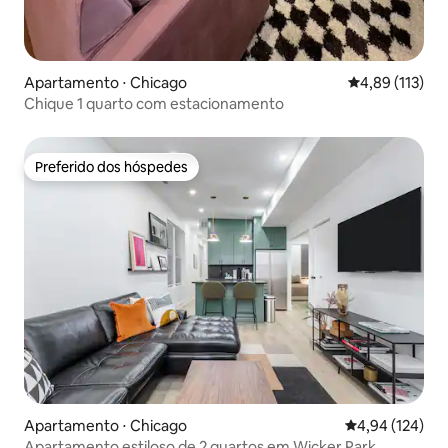
Apartamento ⋅ Chicago
4,89 de uma av
4,89 (113)
Chique 1 quarto com estacionamento
Preferido dos hóspedes
Preferido dos hóspedes
Apartamento ⋅ Chicago
4,94 de uma av
4,94 (124)
Apartamento estiloso de 2 quartos em Wicker Park