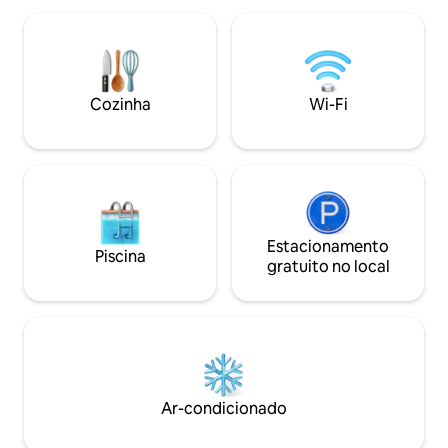
uma casa de carruagens bem equipada,
tela de 100". - Um
completamente privada, com 2 quartos
churrasqueira a g
em Little Italy, perto do Medical District.
jantar no pátio. - O portão de entrada e a
Decorado com antiguidades e pinturas
porta são com ch
de meados do século, nosso
- Espaço de estac
Cozinha
Wi-Fi
apartamento no 2º andar é perfeito para
anexado disponível
hóspedes que procuram uma casa longe
(sujeito a disponibi
de casa. Tem uma cozinha totalmente
Estacionamento Fá
equipada, móveis de teca, camas queen
estacionamento n
size confortáveis e uma entrada
(Estacionamento n
privativa acessível através de um portão
Chicago) e fornec
lateral da rua. Para pessoas com
de zona para est
crianças, por favor, note que não há
Estacionamento
frente ao apartam
Piscina
portão infantil perto do topo da escada.
oferece churrasqu
gratuito no local
Desfrute de parques tranquilos e tenha
churrasco de ver
fácil acesso a toda Chicago. Os principais
(compartilhe com 
hospitais em Rush, Universidade de
apartamentos no prédio)
Illinois, Hines, VA e Stroger estão entre 3
telefonema para re
a 6 quarteirões. O trem elevado da linha
apartamento fica 
rosa de Chicago fica a 2 quarteirões; a
bairros de West L
linha azul fica a 3 quarteirões. Faça um
perto de transpor
Ar-condicionado
passeio de táxi rápido para o centro da
do centro da cidad
cidade por US$ 10 ou pegue uma
estão a menos de 