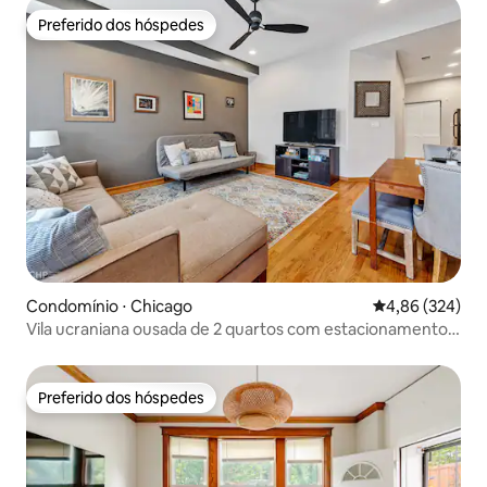
Preferido dos hóspedes
Preferido dos hóspedes
Condomínio ⋅ Chicago
4,86 de uma ava
4,86 (324)
Vila ucraniana ousada de 2 quartos com estacionamento
em garagem
Preferido dos hóspedes
Preferido dos hóspedes