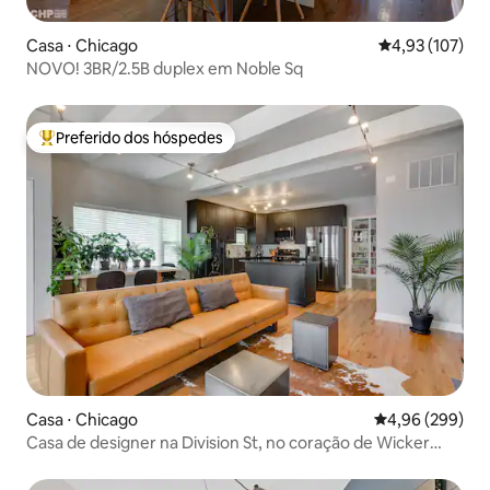
Casa ⋅ Chicago
4,93 de uma av
4,93 (107)
NOVO! 3BR/2.5B duplex em Noble Sq
Preferido dos hóspedes
Entre os melhores preferidos dos hóspedes
Casa ⋅ Chicago
4,96 de uma ava
4,96 (299)
Casa de designer na Division St, no coração de Wicker
Park