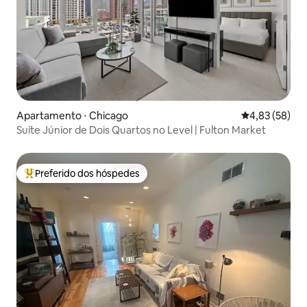
Apartamento ⋅ Chicago
4,83 de uma a
4,83 (58)
Suíte Júnior de Dois Quartos no Level | Fulton Market
Preferido dos hóspedes
Entre os melhores preferidos dos hóspedes