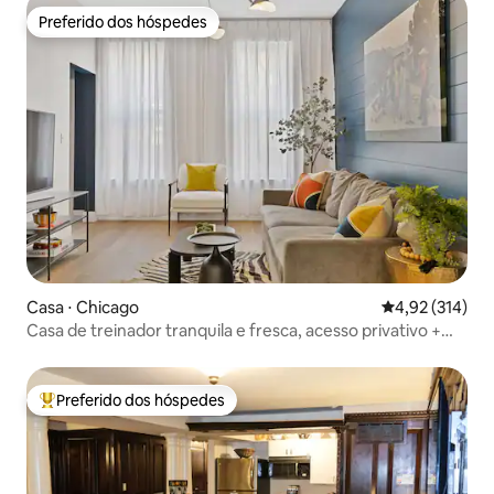
Preferido dos hóspedes
Preferido dos hóspedes
Casa ⋅ Chicago
4,92 de uma av
4,92 (314)
Casa de treinador tranquila e fresca, acesso privativo +
pátio
Preferido dos hóspedes
Entre os melhores preferidos dos hóspedes