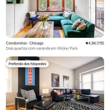
Condomínio ⋅ Chicago
4,96 de uma av
4,96 (115)
Dois quartos com varanda em Wicker Park
Preferido dos hóspedes
Preferido dos hóspedes