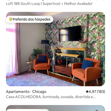
Loft 1BR South Loop I Superhost + Melhor Avaliado!
Preferido dos hóspedes
Entre os melhores preferidos dos hóspedes
Apartamento ⋅ Chicago
4,97 de uma av
4,97 (183)
Casa ACOLHEDORA, iluminada, ousada, divertida e
eclética em Wicker Park