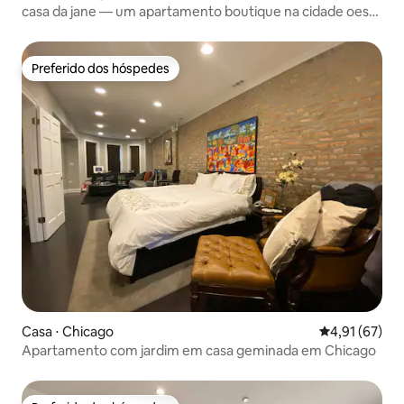
casa da jane — um apartamento boutique na cidade oeste
— 2 quartos/1 banheiro
Preferido dos hóspedes
Preferido dos hóspedes
Casa ⋅ Chicago
4,91 de uma a
4,91 (67)
Apartamento com jardim em casa geminada em Chicago