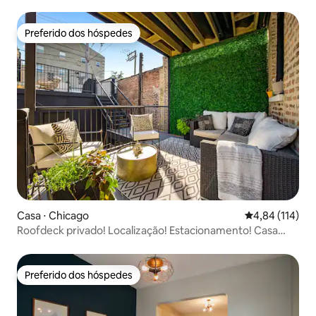
estacionamento privativo
Preferido dos hóspedes
Preferido dos hóspedes
Casa ⋅ Chicago
4,84 de uma av
4,84 (114)
Roofdeck privado! Localização! Estacionamento! Casa
incrível!
Preferido dos hóspedes
Preferido dos hóspedes