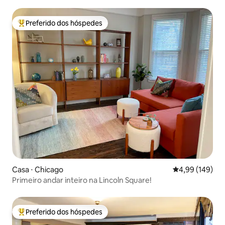
Park
Preferido dos hóspedes
Entre os melhores preferidos dos hóspedes
Casa ⋅ Chicago
4,99 de uma av
4,99 (149)
Primeiro andar inteiro na Lincoln Square!
Preferido dos hóspedes
Entre os melhores preferidos dos hóspedes