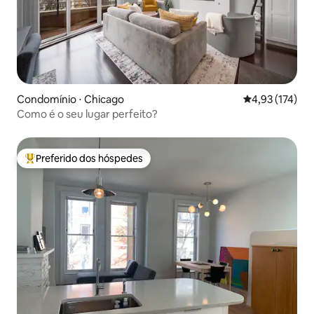
Condomínio ⋅ Chicago
4,93 de uma av
4,93 (174)
Como é o seu lugar perfeito?
Preferido dos hóspedes
Entre os melhores preferidos dos hóspedes