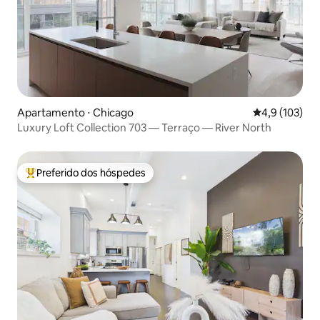
Apartamento ⋅ Chicago
4,9 de uma av
4,9 (103)
Luxury Loft Collection 703 — Terraço — River North
Preferido dos hóspedes
Entre os melhores preferidos dos hóspedes