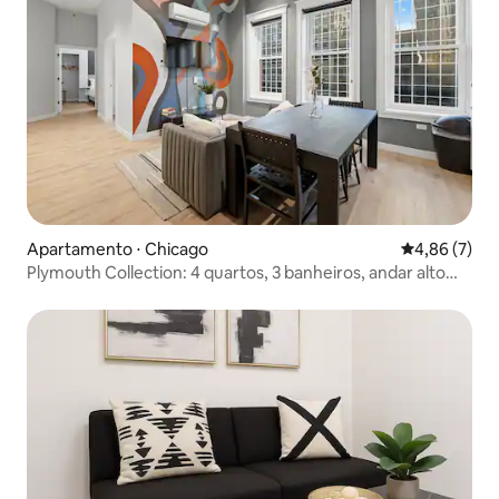
Apartamento ⋅ Chicago
4,86 de uma 
4,86 (7)
Plymouth Collection: 4 quartos, 3 banheiros, andar alto
com academia