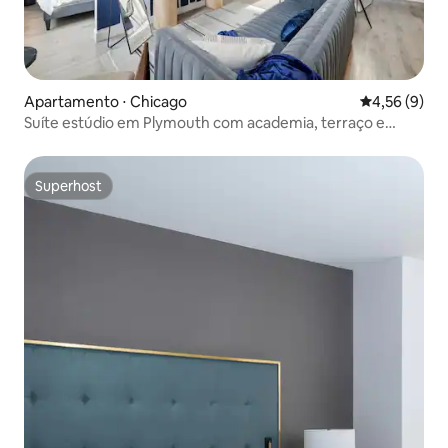
Apartamento ⋅ Chicago
4,56 de uma 
4,56 (9)
Suíte estúdio em Plymouth com academia, terraço e
saguão
Superhost
Superhost