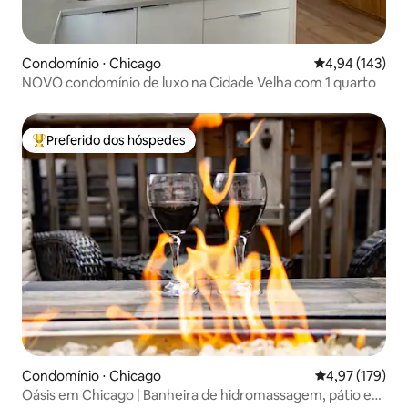
Condomínio ⋅ Chicago
4,94 de uma av
4,94 (143)
NOVO condomínio de luxo na Cidade Velha com 1 quarto
Preferido dos hóspedes
Entre os melhores preferidos dos hóspedes
Condomínio ⋅ Chicago
4,97 de uma av
4,97 (179)
Oásis em Chicago | Banheira de hidromassagem, pátio e