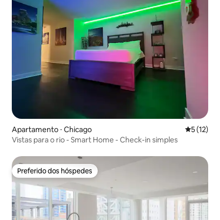
Apartamento ⋅ Chicago
5 de uma a
5 (12)
Vistas para o rio - Smart Home - Check-in simples
Preferido dos hóspedes
Preferido dos hóspedes