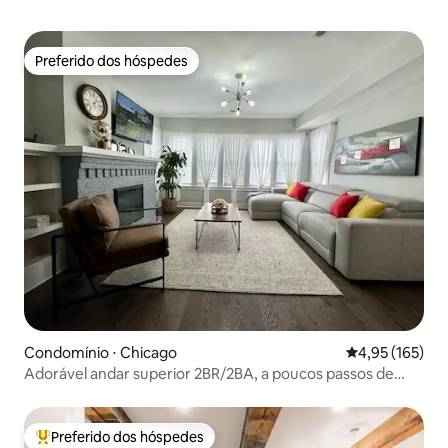
Preferido dos hóspedes
Preferido dos hóspedes
Condomínio ⋅ Chicago
4,95 de uma av
4,95 (165)
Adorável andar superior 2BR/2BA, a poucos passos de
tudo!
Preferido dos hóspedes
Entre os melhores preferidos dos hóspedes