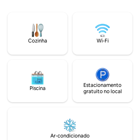
um mundo de opções gastronômicas.
Avenue e do Mill
Esta acomodação de 1 quarto oferece
comodidades fantá
conforto moderno com uma cozinha
apartamentos são 
totalmente equipada, incluindo
prolongadas ou fé
geladeira, lava-louças e cafeteira, além
apartamentos com
da comodidade de uma lavadora e
oferecem self chec
secadora de roupas na própria
atendimento ao h
Cozinha
Wi-Fi
acomodação, tornando-a ideal tanto
mensagem de text
para estadias curtas quanto para
Recepção Virtual 
estadias prolongadas. Aproveite!
dispositivo móvel.
Estacionamento
Piscina
gratuito no local
Ar-condicionado