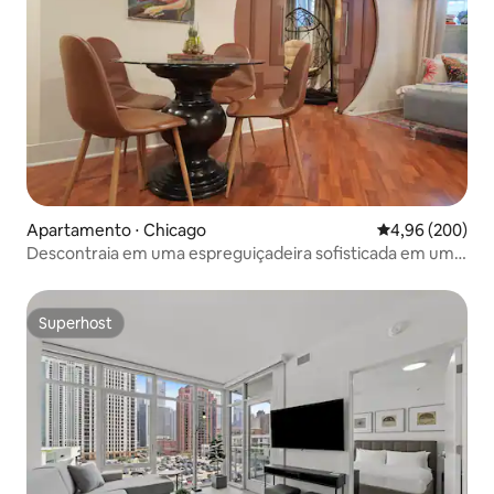
Apartamento ⋅ Chicago
4,96 de uma ava
4,96 (200)
Descontraia em uma espreguiçadeira sofisticada em um
refúgio glamoroso
Superhost
Superhost