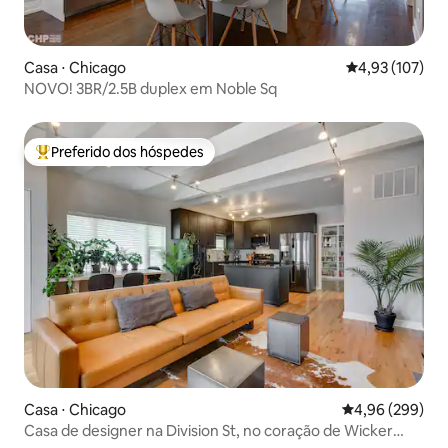
Casa ⋅ Chicago
4,93 de uma av
4,93 (107)
NOVO! 3BR/2.5B duplex em Noble Sq
Preferido dos hóspedes
Entre os melhores preferidos dos hóspedes
Casa ⋅ Chicago
4,96 de uma ava
4,96 (299)
Casa de designer na Division St, no coração de Wicker