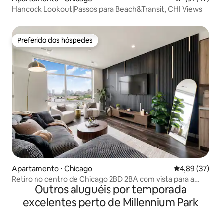
Hancock Lookout|Passos para Beach&Transit, CHI Views
Preferido dos hóspedes
Preferido dos hóspedes
Apartamento ⋅ Chicago
4,89 de uma a
4,89 (37)
Retiro no centro de Chicago 2BD 2BA com vista para a
Outros aluguéis por temporada
academia no terraço
excelentes perto de Millennium Park