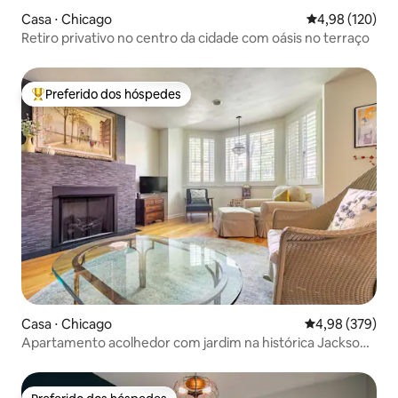
Casa ⋅ Chicago
4,98 de uma av
4,98 (120)
Retiro privativo no centro da cidade com oásis no terraço
Preferido dos hóspedes
Entre os melhores preferidos dos hóspedes
Casa ⋅ Chicago
4,98 de uma ava
4,98 (379)
Apartamento acolhedor com jardim na histórica Jackson
Bvld.