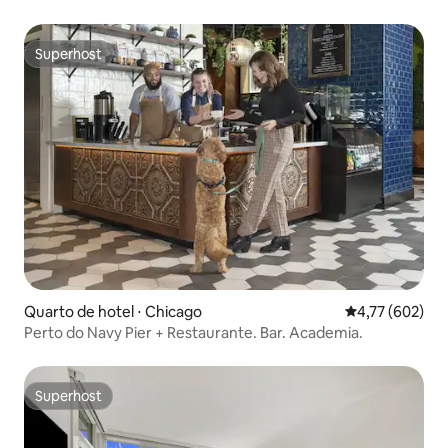
Superhost
Superhost
Quarto de hotel ⋅ Chicago
4,77 de uma av
4,77 (602)
Perto do Navy Pier + Restaurante. Bar. Academia.
Superhost
Superhost