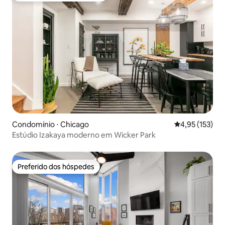
Condomínio ⋅ Chicago
4,95 de uma av
4,95 (153)
Estúdio Izakaya moderno em Wicker Park
Preferido dos hóspedes
Preferido dos hóspedes