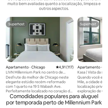
muito bem avaliadas quanto a localização, limpeza e
outros aspectos.
Superhost
Superhost
Superhost
Superhost
Apartamento ⋅ Chicago
4,91 de uma avaliação média de 
4,91 (117)
Apartamento ⋅ Ch
LIVN Millennium Park no centro de
Kasa | Vista da sua
Chicago, 1 quarto
Chicago
Desfrute do melhor de Chicago neste
Quando você está
elegante estúdio recém-reformado
Mile, a cidade é su
com 1 quarto na 19 S Wabash Ave.
localização privileg
Perfeitamente localizado no coração do
exploração de Chi
Comodidades populares para aluguel
centro da cidade, você estará a poucos
norte do centro d
passos do icônico Millennium Park, das
a poucos passos d
por temporada perto de Millennium Park
vibrantes lojas da Michigan Avenue e de
uma curta caminh