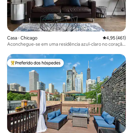
Casa ⋅ Chicago
4,95 de uma av
4,95 (461)
Aconchegue-se em uma residência azul-claro no coração
de Pilsen
Preferido dos hóspedes
Entre os melhores preferidos dos hóspedes