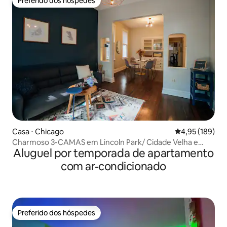
Preferido dos hóspedes
Preferido dos hóspedes
Casa ⋅ Chicago
4,95 de uma av
4,95 (189)
Charmoso 3-CAMAS em Lincoln Park/ Cidade Velha e
Aluguel por temporada de apartamento
Estacionamento
com ar-condicionado
Preferido dos hóspedes
Preferido dos hóspedes