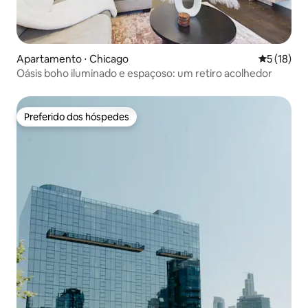
Apartamento ⋅ Chicago
5 de uma a
5 (18)
Oásis boho iluminado e espaçoso: um retiro acolhedor
Preferido dos hóspedes
Preferido dos hóspedes