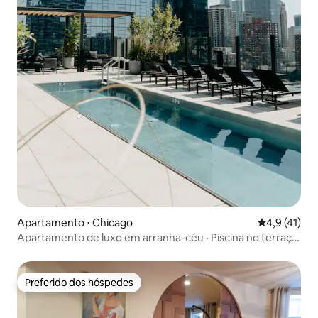
Apartamento ⋅ Chicago
4,9 de uma a
4,9 (41)
Apartamento de luxo em arranha-céu · Piscina no terraço
+ vista
Preferido dos hóspedes
Preferido dos hóspedes