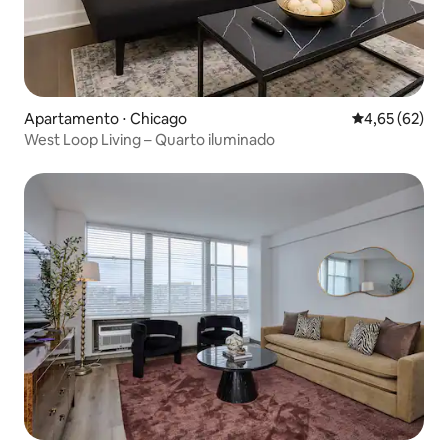
Apartamento ⋅ Chicago
4,65 de uma a
4,65 (62)
West Loop Living – Quarto iluminado