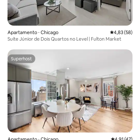
Apartamento ⋅ Chicago
4,83 de uma a
4,83 (58)
Suíte Júnior de Dois Quartos no Level | Fulton Market
Superhost
Superhost
Apartamento ⋅ Chicago
4,91 de uma a
4,91 (47)