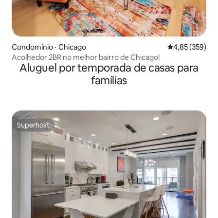
Condomínio ⋅ Chicago
4,85 de uma av
4,85 (359)
Acolhedor 2BR no melhor bairro de Chicago!
Aluguel por temporada de casas para
famílias
Superhost
Superhost