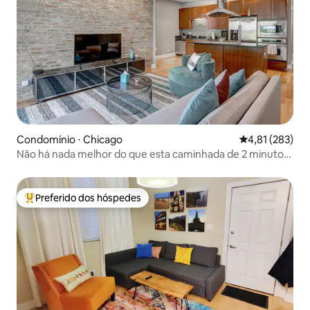
Condomínio ⋅ Chicago
4,81 de uma av
4,81 (283)
Não há nada melhor do que esta caminhada de 2 minutos
até Wrigley!
Preferido dos hóspedes
Entre os melhores preferidos dos hóspedes