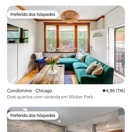
lareira
Preferido dos hóspedes
Preferido dos hóspedes
Condomínio ⋅ Chicago
4,96 de uma av
4,96 (116)
Dois quartos com varanda em Wicker Park
Preferido dos hóspedes
Preferido dos hóspedes