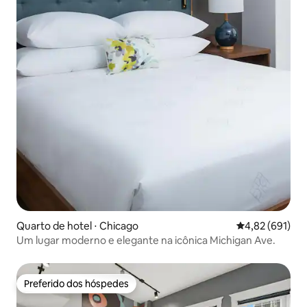
Quarto de hotel ⋅ Chicago
4,82 de uma av
4,82 (691)
Um lugar moderno e elegante na icônica Michigan Ave.
Preferido dos hóspedes
Preferido dos hóspedes