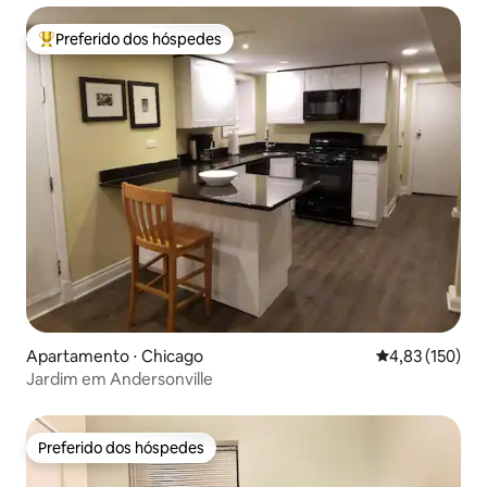
Preferido dos hóspedes
Entre os melhores preferidos dos hóspedes
Apartamento ⋅ Chicago
4,83 de uma av
4,83 (150)
Jardim em Andersonville
Preferido dos hóspedes
Preferido dos hóspedes