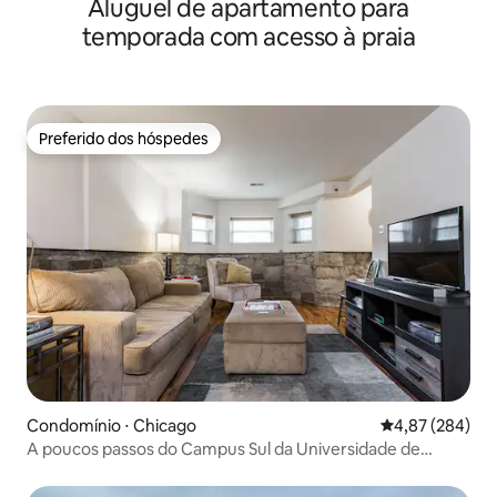
Aluguel de apartamento para
temporada com acesso à praia
Preferido dos hóspedes
Preferido dos hóspedes
Condomínio ⋅ Chicago
4,87 de uma ava
4,87 (284)
A poucos passos do Campus Sul da Universidade de
Chicago!