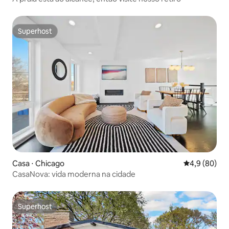
Superhost
Superhost
Casa ⋅ Chicago
4,9 de uma a
4,9 (80)
CasaNova: vida moderna na cidade
Superhost
Superhost