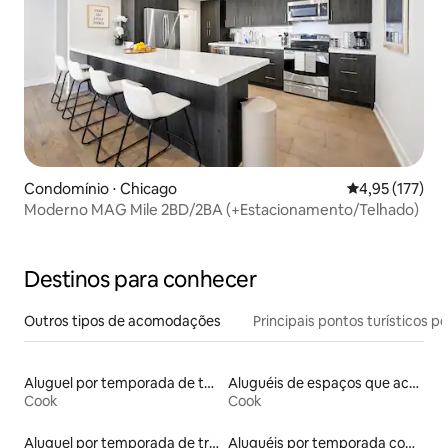
Condomínio ⋅ Chicago
4,95 de uma av
4,95 (177)
Moderno MAG Mile 2BD/2BA (+Estacionamento/Telhado)
Destinos para conhecer
Outros tipos de acomodações
Principais pontos turísticos po
Aluguel por temporada de townhouses
Aluguéis de espaços que aceitam animais de estimação
Cook
Cook
Aluguel por temporada de trailers
Aluguéis por temporada com banheiro para PCD