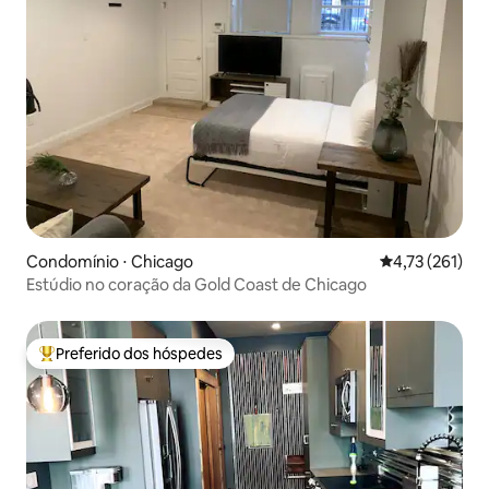
Condomínio ⋅ Chicago
4,73 de uma av
4,73 (261)
Estúdio no coração da Gold Coast de Chicago
Preferido dos hóspedes
Entre os melhores preferidos dos hóspedes