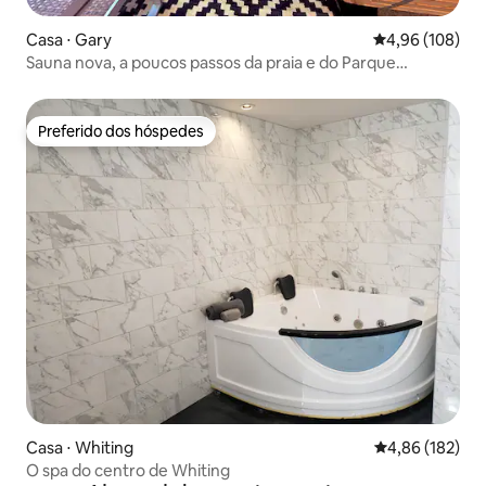
Casa ⋅ Gary
4,96 de uma av
4,96 (108)
Sauna nova, a poucos passos da praia e do Parque
Nacional
Preferido dos hóspedes
Preferido dos hóspedes
Casa ⋅ Whiting
4,86 de uma av
4,86 (182)
O spa do centro de Whiting