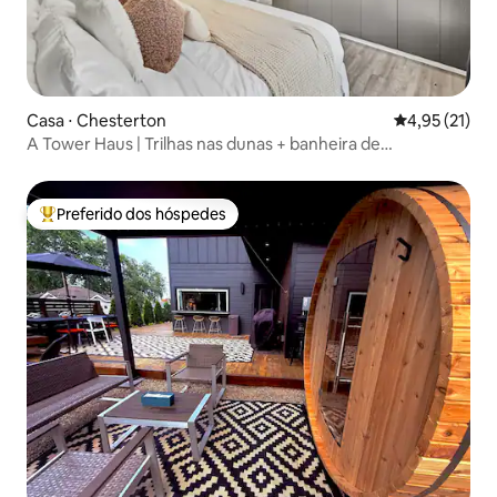
Casa ⋅ Chesterton
4,95 de uma a
4,95 (21)
A Tower Haus | Trilhas nas dunas + banheira de
hidromassagem
Preferido dos hóspedes
Entre os melhores preferidos dos hóspedes