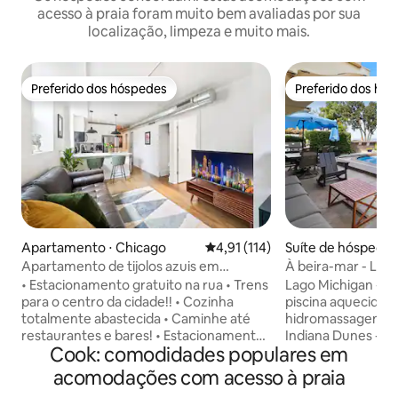
acesso à praia foram muito bem avaliadas por sua
localização, limpeza e muito mais.
Preferido dos hóspedes
Preferido dos hó
Preferido dos hóspedes
Preferido dos hó
Apartamento ⋅ Chicago
4,91 de uma avaliação média de 
4,91 (114)
Suíte de hóspedes
Apartamento de tijolos azuis em
À beira-mar - Lago
Bridgeport - Estacionamento gratuito
de hidromassagem 
• Estacionamento gratuito na rua • Trens
Lago Michigan - F
para o centro da cidade!! • Cozinha
piscina aquecida n
totalmente abastecida • Caminhe até
hidromassagem - 
restaurantes e bares! • Estacionamento
Indiana Dunes - S
Cook: comodidades populares em
gratuito na parte traseira • Equipamento
privada no porão -
de monitoramento de ruído • Pontuação
- Lindamente decorado Esta
acomodações com acesso à praia
de caminhada 93! Pontuação de bicicleta
hóspedes tem tudo