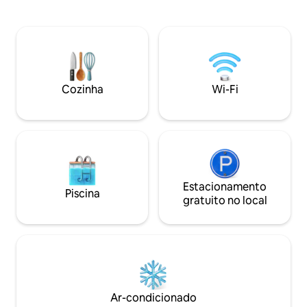
92! • Apartamento de 600 pés
para uma estadia 
quadrados | 1º andar | Pátio • Bairro
relaxante. Aprovei
seguro e de classe trabalhadora! •
hidromassagem par
Deslocamento para o centro da cidade:
para relaxar depoi
15 min (de carro) • 28min (trânsito/trem)
aventura. Nos mes
| 22min(bicicleta) • Sistema de alarme de
aproveite a piscin
vigilância por vídeo do edifício • Máquina
Caminhadas, praia
Cozinha
Wi-Fi
de lavar | Secadora | Máquina de lavar
esperam por você
louça estão incluídas • Caronas
hora de carro de Chicag
(Uber/Lyft) | Bicicletas (Divvy)
aquecida aberta d
meados de outubr
Estacionamento
Piscina
gratuito no local
Ar-condicionado