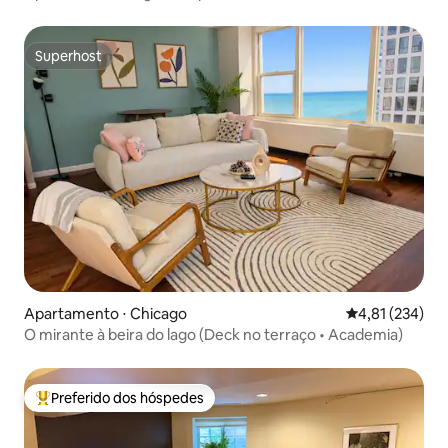
Hyde Park
Superhost
Superhost
Apartamento ⋅ Chicago
4,81 de uma av
4,81 (234)
O mirante à beira do lago (Deck no terraço • Academia)
Preferido dos hóspedes
Entre os melhores preferidos dos hóspedes