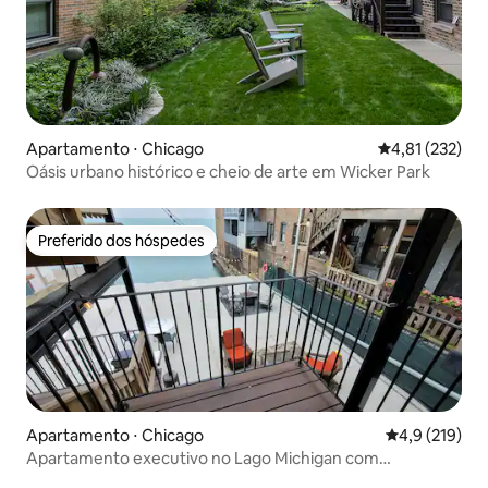
Apartamento ⋅ Chicago
4,81 de uma av
4,81 (232)
Oásis urbano histórico e cheio de arte em Wicker Park
Preferido dos hóspedes
Preferido dos hóspedes
Apartamento ⋅ Chicago
4,9 de uma av
4,9 (219)
Apartamento executivo no Lago Michigan com
estacionamento