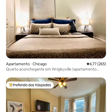
Apartamento ⋅ Chicago
4,77 de uma av
4,77 (265)
Quarto aconchegante em Wrigleyville (apartamento
inteiro)
Preferido dos hóspedes
Entre os melhores preferidos dos hóspedes