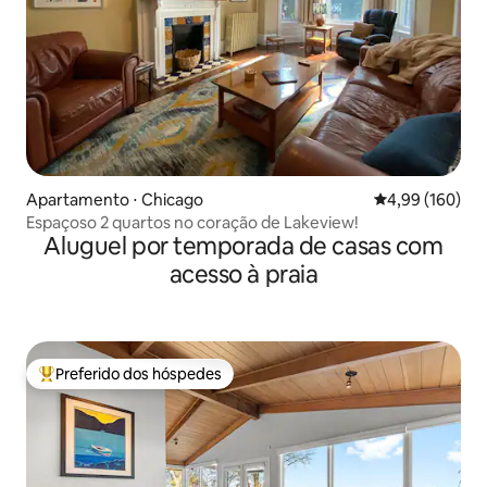
Apartamento ⋅ Chicago
4,99 de uma av
4,99 (160)
Espaçoso 2 quartos no coração de Lakeview!
Aluguel por temporada de casas com
acesso à praia
Preferido dos hóspedes
Entre os melhores preferidos dos hóspedes