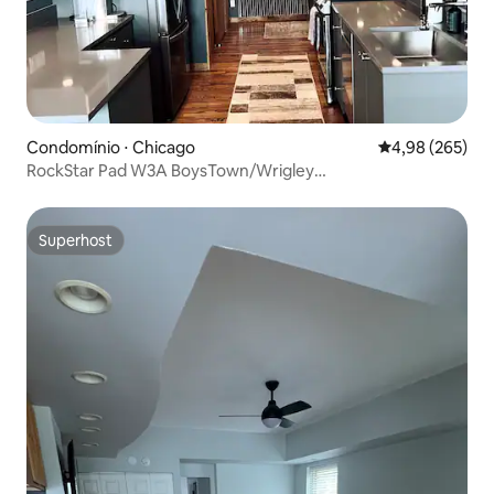
Condomínio ⋅ Chicago
4,98 de uma ava
4,98 (265)
RockStar Pad W3A BoysTown/Wrigley
Field/Estacionamento
Superhost
Superhost