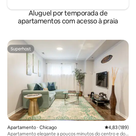
Aluguel por temporada de
apartamentos com acesso à praia
Superhost
Superhost
Apartamento ⋅ Chicago
4,83 de uma av
4,83 (189)
Apartamento elegante a poucos minutos do centro e do