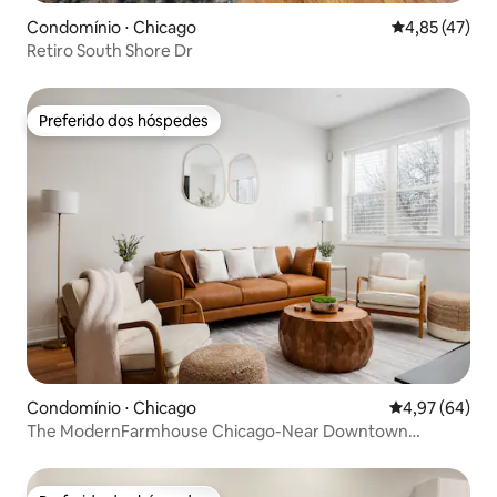
Condomínio ⋅ Chicago
4,85 de uma a
4,85 (47)
Retiro South Shore Dr
Preferido dos hóspedes
Preferido dos hóspedes
Condomínio ⋅ Chicago
4,97 de uma a
4,97 (64)
The ModernFarmhouse Chicago-Near Downtown
Chicago