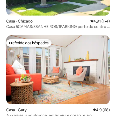
Casa ⋅ Chicago
4,91 de uma av
4,91 (174)
Casa 5CAMAS/3BANHEIROS/1PARKING perto do centro e
do lago
Preferido dos hóspedes
Preferido dos hóspedes
Casa ⋅ Gary
4,9 de uma a
4,9 (68)
A praia está ao alcance, então visite nosso retiro