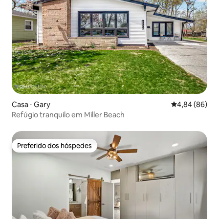
Casa ⋅ Gary
4,84 de uma av
4,84 (86)
Refúgio tranquilo em Miller Beach
Preferido dos hóspedes
Preferido dos hóspedes