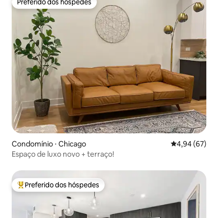
Preferido dos hóspedes
Preferido dos hóspedes
Condomínio ⋅ Chicago
4,94 de uma a
4,94 (67)
Espaço de luxo novo + terraço!
Preferido dos hóspedes
Entre os melhores preferidos dos hóspedes