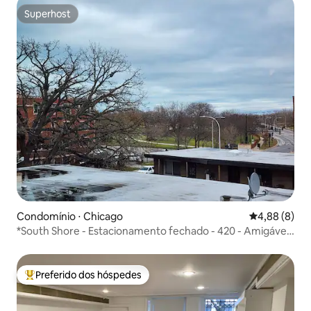
Superhost
Superhost
Condomínio ⋅ Chicago
4,88 de uma 
4,88 (8)
*South Shore - Estacionamento fechado - 420 - Amigável
- Perto do lago
Preferido dos hóspedes
Entre os melhores preferidos dos hóspedes