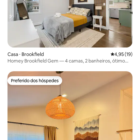
Casa ⋅ Brookfield
4,95 de uma a
4,95 (19)
Homey Brookfield Gem — 4 camas, 2 banheiros, ótimo
quintal
Preferido dos hóspedes
Preferido dos hóspedes