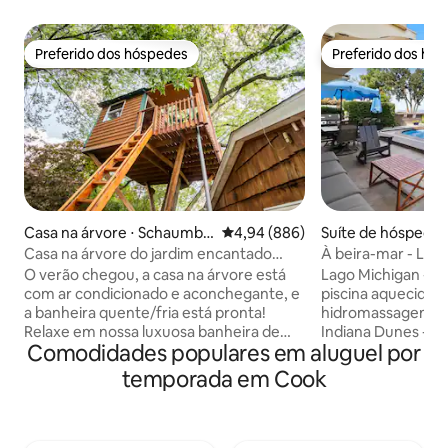
Preferido dos hóspedes
Preferido dos hó
Preferido dos hóspedes
Preferido dos hó
Casa na árvore ⋅ Schaumbu
4,94 de uma avaliação média de 5
4,94 (886)
Suíte de hóspedes
rg
Casa na árvore do jardim encantado
À beira-mar - Lago
(comodidade*)
de hidromassagem 
O verão chegou, a casa na árvore está
Lago Michigan - F
com ar condicionado e aconchegante, e
piscina aquecida n
a banheira quente/fria está pronta!
hidromassagem - 
Relaxe em nossa luxuosa banheira de
Indiana Dunes - S
Comodidades populares em aluguel por
hidromassagem de cedro, com 420 de
privada no porão -
profundidade, muito privativa e
- Lindamente decorado Esta
temporada em Cook
adequada para uso de maconha,
hóspedes tem tudo
aninhada entre as árvores perenes,
para uma estadia 
enquanto a lua e as estrelas giram no
relaxante. Aprovei
céu, a cachoeira cai no lago de carpas koi
hidromassagem par