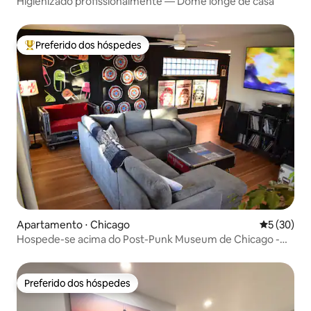
Higienizado profissionalmente — Dome longe de casa
Preferido dos hóspedes
Entre os melhores preferidos dos hóspedes
Apartamento ⋅ Chicago
5 de uma a
5 (30)
Hospede-se acima do Post-Punk Museum de Chicago -
Loft de 4 quartos
Preferido dos hóspedes
Preferido dos hóspedes