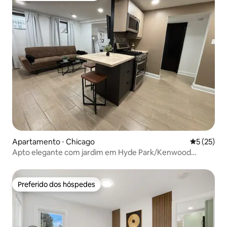
Apartamento ⋅ Chicago
5 de uma a
5 (25)
Apto elegante com jardim em Hyde Park/Kenwood
Brownstone
Preferido dos hóspedes
Preferido dos hóspedes