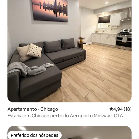
Apartamento ⋅ Chicago
4,94 de uma a
4,94 (18)
Estadia em Chicago perto do Aeroporto Midway • CTA •
Centro da cidade
Preferido dos hóspedes
Preferido dos hóspedes