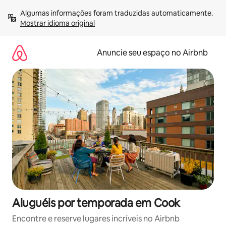
Pular
Algumas informações foram traduzidas automaticamente. 
para
Mostrar idioma original
o
conteúdo
Anuncie seu espaço no Airbnb
Aluguéis por temporada em Cook
Encontre e reserve lugares incríveis no Airbnb