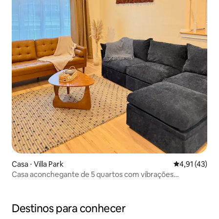
Casa ⋅ Villa Park
4,91 de uma a
4,91 (43)
Casa aconchegante de 5 quartos com vibrações
escandinavas
Destinos para conhecer