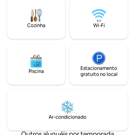
e a mesa de fogo e as tochas brilham. O
para relaxar depoi
riacho faz deste um refúgio de vida
aventura. Nos mes
selvagem, com muitos pássaros,
aproveite a piscin
esquilos, coelhos e raposas. Venha
Caminhadas, praia
Cozinha
Wi-Fi
experimentar a magia e crie uma
esperam por você
memória especial! Veja por que a Chgo
hora de carro de Chicag
Magazine nos classifica entre as 3
aquecida aberta d
melhores estadias em Chgo!
meados de outubr
Estacionamento
Piscina
gratuito no local
Ar-condicionado
Outros aluguéis por temporada