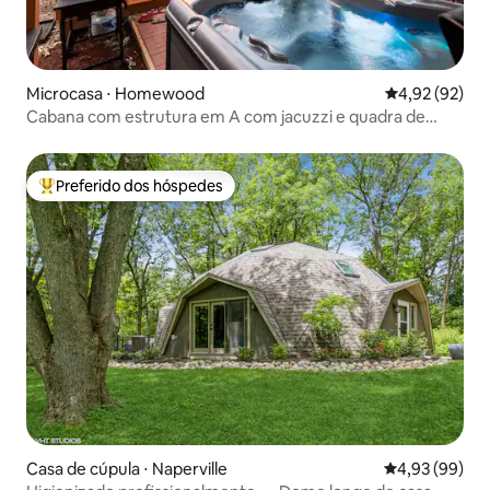
Microcasa ⋅ Homewood
4,92 de uma a
4,92 (92)
Cabana com estrutura em A com jacuzzi e quadra de
pickleball
Preferido dos hóspedes
Entre os melhores preferidos dos hóspedes
Casa de cúpula ⋅ Naperville
4,93 de uma a
4,93 (99)