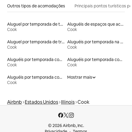
Outros tipos de acomodações
Principais pontos turísticos po
Aluguel por temporada de townhouses
Aluguéis de espaços que aceitam animais de estimação
Cook
Cook
Aluguel por temporada de trailers
Aluguéis por temporada na orla
Cook
Cook
Aluguéis por temporada com banheiro para PCD
Aluguéis por temporada com suítes privativas
Cook
Cook
Aluguéis por temporada com sauna
Mostrar mais
Cook
Airbnb
Estados Unidos
Illinois
Cook
© 2026 Airbnb, Inc.
Privacidade
Termos