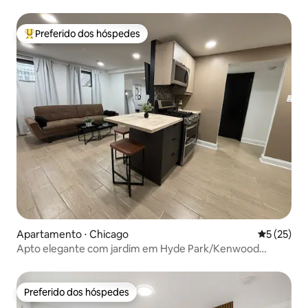
Oak Park
Preferido dos hóspedes
Entre os melhores preferidos dos hóspedes
Apartamento ⋅ Chicago
5 de uma a
5 (25)
Apto elegante com jardim em Hyde Park/Kenwood
Brownstone
Preferido dos hóspedes
Preferido dos hóspedes