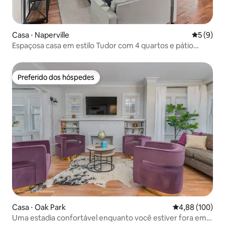
Casa ⋅ Naperville
5 de uma 
5 (9)
Espaçosa casa em estilo Tudor com 4 quartos e pátio
perto do centro da cidade
Preferido dos hóspedes
Preferido dos hóspedes
Casa ⋅ Oak Park
4,88 de uma av
4,88 (100)
Uma estadia confortável enquanto você estiver fora em