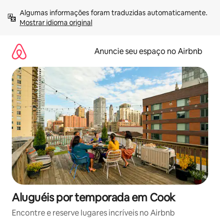
Pular
Algumas informações foram traduzidas automaticamente. 
para
Mostrar idioma original
o
conteúdo
Anuncie seu espaço no Airbnb
Aluguéis por temporada em Cook
Encontre e reserve lugares incríveis no Airbnb