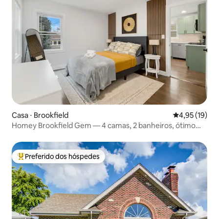
Casa ⋅ Brookfield
4,95 de uma a
4,95 (19)
Homey Brookfield Gem — 4 camas, 2 banheiros, ótimo
quintal
Preferido dos hóspedes
Entre os melhores preferidos dos hóspedes