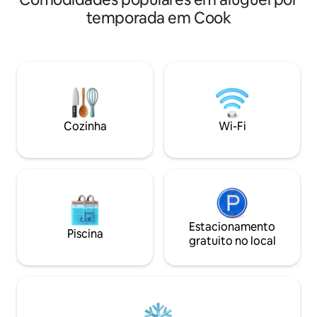
Aeroporto Midway
e a mesa de fogo e as tochas brilham. O
temporada em Cook
e às principais atr
riacho faz deste um refúgio de vida
viajantes de negóci
selvagem, com muitos pássaros,
médicas, profissio
esquilos, coelhos e raposas. Venha
trabalho remoto e
experimentar a magia e crie uma
Desfrute de Wi-Fi 
memória especial! Veja por que a Chgo
câmeras de segur
Magazine nos classifica entre as 3
maior tranquilida
melhores estadias em Chgo!
um espaço limpo e
Cozinha
Wi-Fi
projetado para qu
casa longe de casa
Estacionamento
Piscina
gratuito no local