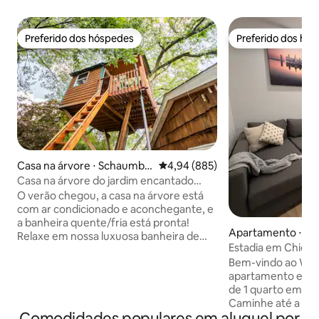
Preferido dos hóspedes
Preferido dos hó
Preferido dos hóspedes
Preferido dos hó
Casa na árvore ⋅ Schaumbu
4,94 de uma avaliação média de 5
4,94 (885)
rg
Casa na árvore do jardim encantado
(comodidade*)
O verão chegou, a casa na árvore está
com ar condicionado e aconchegante, e
a banheira quente/fria está pronta!
Apartamento ⋅ Ch
Relaxe em nossa luxuosa banheira de
Estadia em Chicag
hidromassagem de cedro, com 420 de
Midway • CTA • Ce
Bem-vindo ao Win
profundidade, muito privativa e
apartamento eleg
adequada para uso de maconha,
de 1 quarto em Ar
aninhada entre as árvores perenes,
Caminhe até a Lin
enquanto a lua e as estrelas giram no
Comodidades populares em aluguel por
facilitar o acesso 
céu, a cachoeira cai no lago de carpas koi