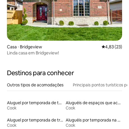
Casa ⋅ Bridgeview
4,83 de uma a
4,83 (23)
Linda casa em Bridgeview!
Destinos para conhecer
Outros tipos de acomodações
Principais pontos turísticos po
Aluguel por temporada de townhouses
Aluguéis de espaços que aceitam animais de estimação
Cook
Cook
Aluguel por temporada de trailers
Aluguéis por temporada na orla
Cook
Cook