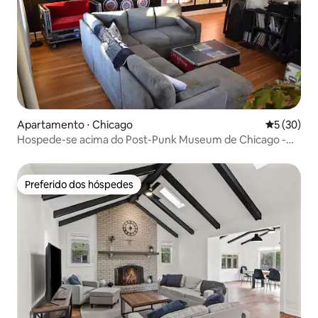
Apartamento ⋅ Chicago
5 de uma a
5 (30)
Hospede-se acima do Post-Punk Museum de Chicago -
Loft de 4 quartos
Preferido dos hóspedes
Preferido dos hóspedes