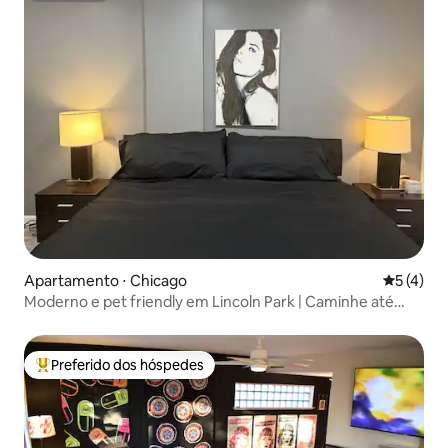
Apartamento ⋅ Chicago
5 de uma 
5 (4)
Moderno e pet friendly em Lincoln Park | Caminhe até
tudo
Preferido dos hóspedes
Entre os melhores preferidos dos hóspedes