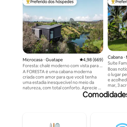
Preferido dos hóspedes
Prefe
Entre os melhores preferidos dos hóspedes
Entre os
Cabana ⋅ 
Microcasa ⋅ Guatape
4,98 de uma avaliação m
4,98 (669)
Suíte Fam
Foresta: chalé moderno com vista para a
Boas notí
Pedra do Telégrafo
A FORESTA é uma cabana moderna
o lugar perfeito. Sim, 
criada com amor para que você tenha
e acolhed
uma estadia inesquecível no meio da
mar, 3 ac
natureza, com total conforto. Aprecie as
muita pri
Comodidades
vistas privilegiadas do deck, relaxe na
nas proxi
jacuzzi, observe as dezenas de pássaros
seu melhor. Então imagine aco
que nos visitam ou converse junto à
uma pais
lareira na sala de estar. O FORESTA é um
natureza 
ótimo ponto de partida para explorar
falando, 
Guatapé, escalar o Peñón, praticar
brisa do 
caiaque, jet ski, wakeboard, vela,