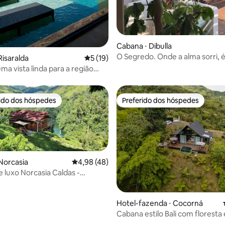
Cabana ⋅ Dibulla
O Segredo. Onde a alma sorri, é 
Risaralda
5 de uma avaliação média de 5, 19 avalia
5 (19)
ma vista linda para a região
rido dos hóspedes
Preferido dos hóspedes
 melhores preferidos dos hóspedes
Preferido dos hóspedes
Norcasia
4,98 de uma avaliação média de 5, 48 avalia
4,98 (48)
 luxo Norcasia Caldas -
Amaní
média de 5, 68 avaliações
Hotel-fazenda ⋅ Cocorná
Cabana estilo Bali com floresta 
privativo