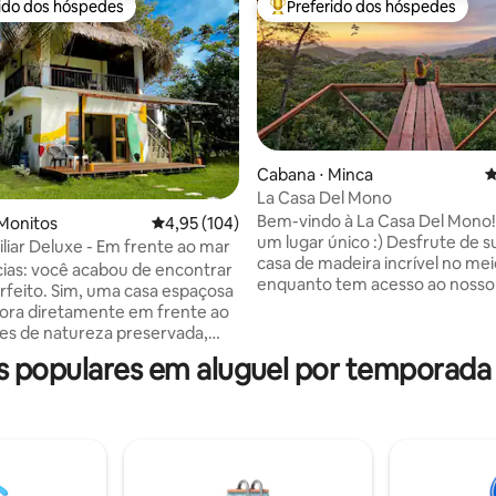
rido dos hóspedes
Preferido dos hóspedes
 melhores preferidos dos hóspedes
Entre os melhores preferidos d
Cabana ⋅ Minca
4
La Casa Del Mono
Bem-vindo à La Casa Del Mono! Somo
Monitos
4,95 de uma avaliação média de 5, 104 avalia
4,95 (104)
édia de 5, 669 avaliações
um lugar único :) Desfrute de sua própria
iliar Deluxe - Em frente ao mar
casa de madeira incrível no mei
cias: você acabou de encontrar
enquanto tem acesso ao nosso 
uma casa espaçosa
mirante privado (2 minutos a p
ora diretamente em frente ao
você pode desfrutar do pôr do 
res de natureza preservada,
incrível. Você encontrará binóculos em
vacidade, WIFI, restaurantes
 populares em aluguel por temporada
sua casa e esperamos que voc
midades e anfitriões que farão o
ver os macacos, tucanos e muit
rdar em
aves! Estamos localizados a apenas 10-15
agem deslumbrante e uma
minutos a pé da cidade de Minca
exuberante. Ouça as ondas
minutos das cachoeiras de Pozo
os pássaros cantando, sinta a
10 minutos da cachoeira escond
oceano em seus cabelos e o sol