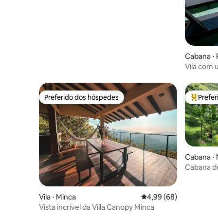
Cabana ⋅ 
Vila com u
cafeeira
Preferido dos hóspedes
Prefe
Preferido dos hóspedes
Entre os
Cabana ⋅ 
Cabana de
Embalse 
Vila ⋅ Minca
4,99 de uma avaliação 
4,99 (68)
Vista incrível da Villa Canopy Minca