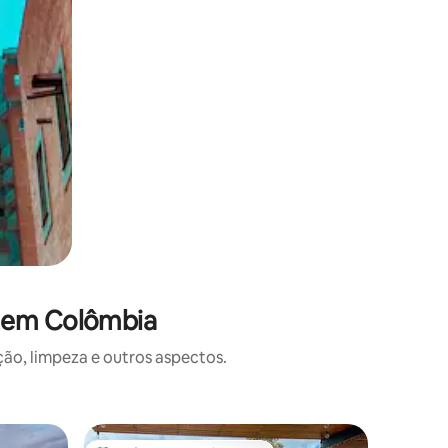
s em Colômbia
o, limpeza e outros aspectos.
Cabana ⋅