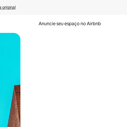
 original
Anuncie seu espaço no Airbnb
 deslizando o dedo na tela.