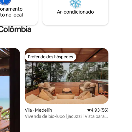
sofá-cama e jacuzzi aquecida privada
ionamento
incluída para sua estadia na bela Guatape
Ar-condicionado
to no local
, Colômbia !
 Colômbia
Preferido dos hóspedes
os hóspedes
Preferido dos hóspedes
Vila ⋅ Medellín
4,93 de uma avaliação
4,93 (56)
Vivenda de bio-luxo | jacuzzi | Vista para a
cidade | Spa