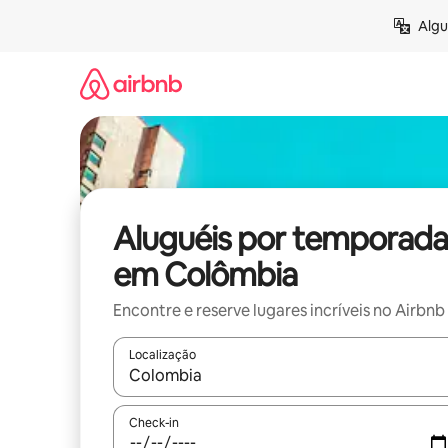
Pular
Algu
para
o
conteúdo
Aluguéis por temporada
em Colômbia
Encontre e reserve lugares incríveis no Airbnb
Localização
Quando os resultados estiverem disponíveis, expl
Check-in