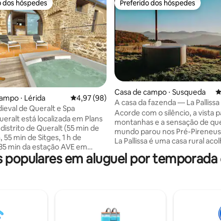
o dos hóspedes
Preferido dos hóspedes
o dos hóspedes
Preferido dos hóspedes
édia de 5, 438 avaliações
Casa de campo ⋅ Susqueda
4
ampo ⋅ Lérida
4,97 de uma avaliação média de 5, 98 avalia
4,97 (98)
A casa da fazenda — La Pallissa
ieval de Queralt e Spa
Acorde com o silêncio, a vista p
ueralt está localizada em Plans
montanhas e a sensação de qu
 distrito de Queralt (55 min de
mundo parou nos Pré-Pireneus 
 55 min de Sitges, 1 h de
La Pallissa é uma casa rural aco
35 min da estação AVE em
nos Pré-Pireneus catalães, pro
populares em aluguel por temporada
sta torre do século XVI
para quem quer se desligar do 
e restaurada acomoda até 6
se reconectar com o que real
(4 adultos em dois quartos
importa. Perfeita para casais, famílias ou
 adulto ou 2 crianças no sofá-
quem trabalha remotamente, a
em acabamentos de alta
dias se desenrolam lentamente
 um jardim na antiga Viña de la
natureza, o ar puro e o pôr do s
heiras para visitar, uma cozinha
inesquecível perto de Rupit, Sal