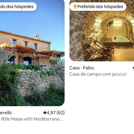
rido dos hóspedes
Preferido dos hóspedes
 melhores preferidos dos hóspedes
Entre os melhores preferidos d
Casa ⋅ Palou
Casa de campo com jacuzzi
média de 5, 88 avaliações
Perelló
4,97 de uma avaliação média de 5, 62 avalia
4,97 (62)
little Masia with Mediterranean