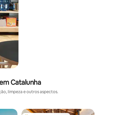
 em Catalunha
o, limpeza e outros aspectos.
Chalé ⋅ L