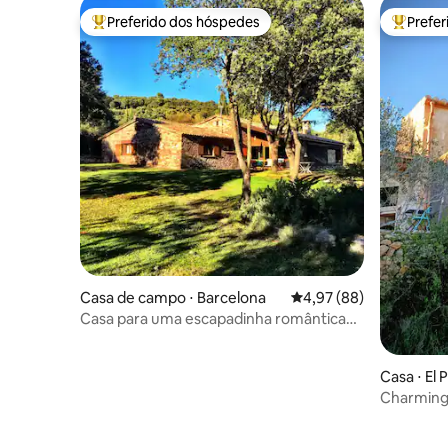
Preferido dos hóspedes
Prefe
Entre os melhores preferidos dos hóspedes
Entre os
Casa de campo ⋅ Barcelona
4,97 de uma avaliação 
4,97 (88)
Casa para uma escapadinha romântica
com vistas deslumbrantes
Casa ⋅ El 
Charming 
views