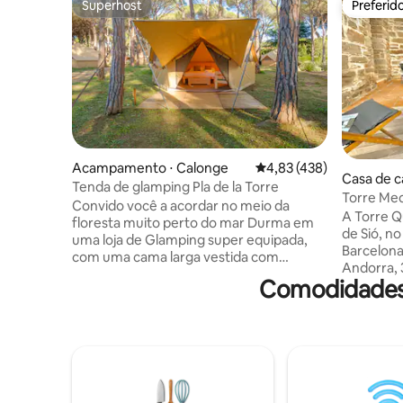
Superhost
Preferid
Superhost
Preferid
Acampamento ⋅ Calonge
4,83 de uma avaliação m
4,83 (438)
Casa de c
Tenda de glamping Pla de la Torre
Torre Med
Convido você a acordar no meio da
A Torre Q
floresta muito perto do mar Durma em
de Sió, no
uma loja de Glamping super equipada,
Barcelona,
com uma cama larga vestida com
Andorra, 
travesseiros confortáveis, toalhas, redes
Comodidades 
Lleida). E
mosquiteiras fixas, geladeira, tomadas e
totalment
terraço privativo. Garantimos calma e
hóspedes 
muita atenção personalizada! Reserve o
duplos e 1
café da manhã perfeito. Contaremos os
cama). T
segredos do lugar privilegiado onde
qualidade,
estamos localizados. Venha sozinho, com
Era, trinc
seu parceiro, família ou amigos. Por uma