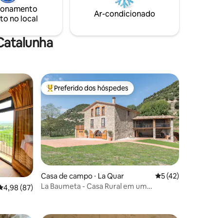
.
restaurante rural e a 10 minutos da
ionamento
vila/cidade.
Ar-condicionado
to no local
Catalunha
Preferido dos hóspedes
os hóspedes
Entre os melhores preferidos dos hóspedes
ções
Casa de campo ⋅ La Quar
5 de uma avaliação
5 (42)
La Baumeta - Casa Rural em um
4,98 de uma avaliação média de 5, 87 avaliações
4,98 (87)
ambiente único