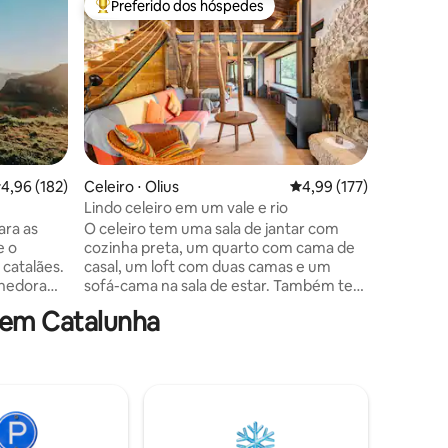
Preferido dos hóspedes
Superho
Entre os melhores preferidos dos hóspedes
Superho
Linda cas
Brava
Estilo Ibi
vista par
a montan
cinco mi
ambiente 
incompar
fronteir
paisagem
,96 de uma avaliação média de 5, 182 avaliações
4,96 (182)
Celeiro ⋅ Olius
4,99 de uma avaliação 
4,99 (177)
no mar e 
ções
Lindo celeiro em um vale e rio
tipos de
ara as
O celeiro tem uma sala de jantar com
águas cri
e o
cozinha preta, um quarto com cama de
tranquilo
catalães.
casal, um loft com duas camas e um
Llançà.
lhedora
sofá-cama na sala de estar. Também tem
jetada
chuveiro duplo com janela para poder
 em Catalunha
barulho e
admirar a natureza enquanto toma
mente
banho. Lareira, piscina e rio. E um
ambiente com um conjunto
qui os
monumental formado por uma igreja
 entre a
românica com cripta, um cemitério
ol
modernista e um povoado íberico a 5
t de
minutos. Espetacular! A 5 minutos de um