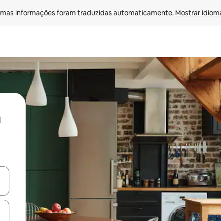
mas informações foram traduzidas automaticamente. 
Mostrar idioma
ore-os usando as seta para cima e para baixo do teclado ou tocando e