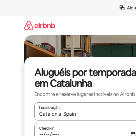
Pular
Algu
para
o
conteúdo
Aluguéis por temporada
em Catalunha
Encontre e reserve lugares incríveis no Airbnb
Localização
Quando os resultados estiverem disponíveis, expl
Check-in