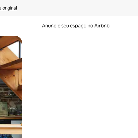
 original
Anuncie seu espaço no Airbnb
 deslizando o dedo na tela.