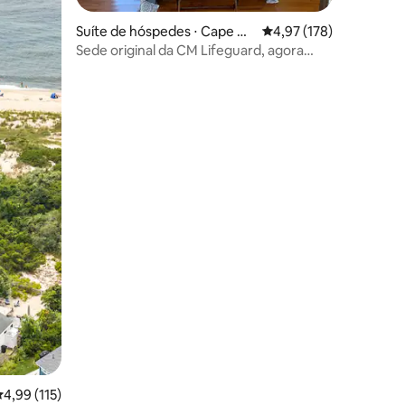
Suíte de hóspedes ⋅ Cape M
4,97 de uma avaliação 
4,97 (178)
ay
Sede original da CM Lifeguard, agora
uma suíte que aceita cães
ções
,99 de uma avaliação média de 5, 115 avaliações
4,99 (115)