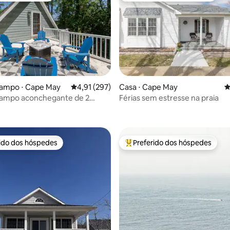
campo ⋅ Cape May
4,91 de uma avaliação média de 5, 297 avalia
4,91 (297)
Casa ⋅ Cape May
4
campo aconchegante de 2
Férias sem estresse na praia
édia de 5, 627 avaliações
erto de tudo
rido dos hóspedes
Preferido dos hóspedes
 melhores preferidos dos hóspedes
Entre os melhores preferidos d