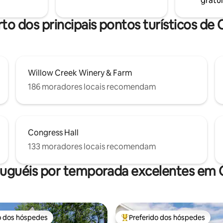
gratui
banheira de hidromassagem no
2º andar está aberta durante t
e aquecida a 104.
rto dos principais pontos turísticos de
Willow Creek Winery & Farm
186 moradores locais recomendam
Congress Hall
133 moradores locais recomendam
luguéis por temporada excelentes em
o dos hóspedes
Preferido dos hóspedes
o dos hóspedes
Entre os melhores preferidos d