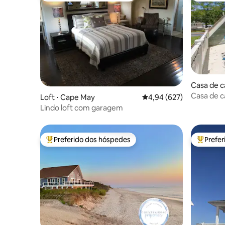
Casa de 
Casa de 
Loft ⋅ Cape May
4,94 de uma avaliação m
4,94 (627)
quartos p
Lindo loft com garagem
Preferido dos hóspedes
Prefe
Entre os melhores preferidos dos hóspedes
Entre os