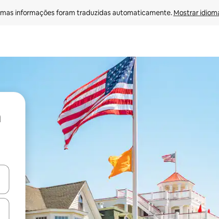
mas informações foram traduzidas automaticamente. 
Mostrar idioma
ore-os usando as seta para cima e para baixo do teclado ou tocando e