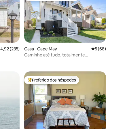
ções
,92 de uma avaliação média de 5, 235 avaliações
4,92 (235)
Casa ⋅ Cape May
5 de uma avaliação
5 (68)
Caminhe até tudo, totalmente
abastecido, acomoda 10
Preferido dos hóspedes
os hóspedes
Entre os melhores preferidos dos hóspedes