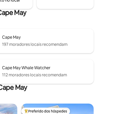
to no local
 deck do
encantar!
odo o ano
 Cape May
Cape May
197 moradores locais recomendam
Cape May Whale Watcher
112 moradores locais recomendam
 Cape May
Preferido dos hóspedes
os hóspedes
Entre os melhores preferidos dos hóspedes