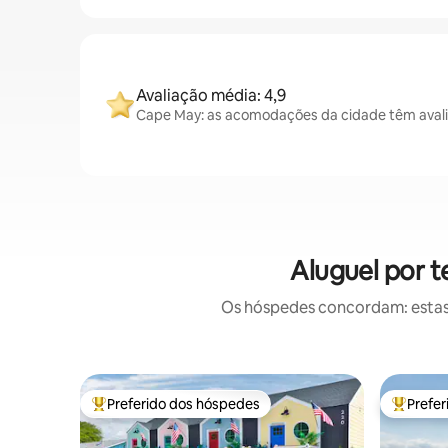
Avaliação média: 4,9
Cape May: as acomodações da cidade têm avali
Aluguel por 
Os hóspedes concordam: estas
Preferido dos hóspedes
Prefe
Entre os melhores preferidos dos hóspedes
Entre os