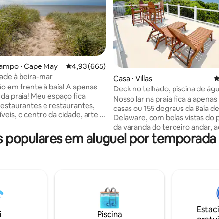
campo ⋅ Cape May
4,93 de uma avaliação média de 5, 665 avalia
4,93 (665)
édia de 5, 297 avaliações
dade à beira-mar
Casa ⋅ Villas
4
em frente à baía! A apenas
Deck no telhado, piscina de águ
! Meu espaço fica
banheira de hidromassagem e v
Nosso lar na praia fica a apenas
restaurantes e restaurantes,
a água!
casas ou 155 degraus da Baía de
ríveis, o centro da cidade, arte e
Delaware, com belas vistas do p
 parques. Você vai adorar o meu
da varanda do terceiro andar, a
r causa do acesso à beira-mar
populares em aluguel por temporad
suíte principal. Estamos a apenas duas
ente. Meu espaço é bom para
casas da praia (não são necessá
entureiros solitários e amigos
etiquetas de praia). Estamos
animais de estimação).
centralmente localizados em re
ÃO: é necessário ter uma
Wildwood e ao centro de Cape
ínima de 2 dias ou mais. Uma
também temos muitos restaur
ção especial para estadias mais
locais a uma curta distância de 
 mais curtas pode ser discutida
de bicicleta! A piscina é aquecida a 82 e
o da reserva. Por favor, leia
Estac
permanecerá aberta até 31/10/
i
Piscina
instruções antes de fazer uma