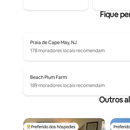
reserva.
Cape May e Wildwood, este é o resort
mais emocionante da costa!
Fique pe
Praia de Cape May, NJ
178 moradores locais recomendam
Beach Plum Farm
189 moradores locais recomendam
Outros a
Preferido dos hóspedes
Preferid
Entre os melhores preferidos dos hóspedes
Preferid