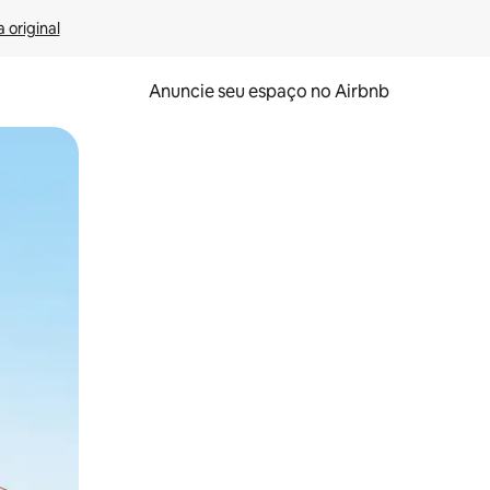
 original
Anuncie seu espaço no Airbnb
 deslizando o dedo na tela.