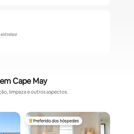
estrelas!
s em Cape May
o, limpeza e outros aspectos.
Condomín
Preferido dos hóspedes
Prefe
os hóspedes
Entre os melhores preferidos dos hóspedes
Entre o
Loft em 
Bem-vind