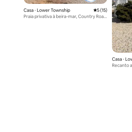
Casa ⋅ Lower Township
5 de uma avaliação 
5 (15)
Praia privativa à beira-mar, Country Road
Properties
Casa ⋅ Lo
Recanto 
do sol de