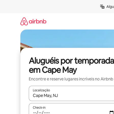
Pular
Algu
para
o
conteúdo
Aluguéis por temporada
em Cape May
Encontre e reserve lugares incríveis no Airbnb
Localização
Quando os resultados estiverem disponíveis, expl
Check-in