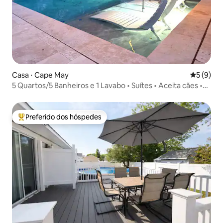
Casa ⋅ Cape May
5 de uma 
5 (9)
5 Quartos/5 Banheiros e 1 Lavabo • Suítes • Aceita cães •
Piscina
Preferido dos hóspedes
Entre os melhores preferidos dos hóspedes