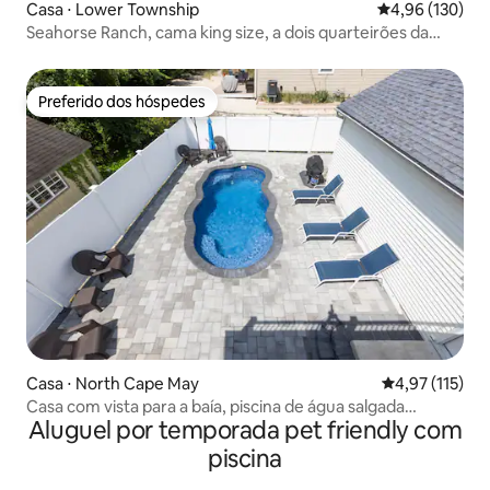
Casa ⋅ Lower Township
4,96 de uma av
4,96 (130)
Seahorse Ranch, cama king size, a dois quarteirões da
praia
Preferido dos hóspedes
Preferido dos hóspedes
Casa ⋅ North Cape May
4,97 de uma av
4,97 (115)
Casa com vista para a baía, piscina de água salgada
Aluguel por temporada pet friendly com
aquecida aberta!
piscina