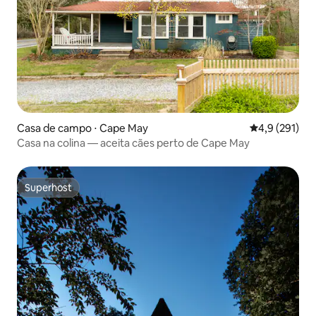
Casa de campo ⋅ Cape May
4,9 de uma av
4,9 (291)
Casa na colina — aceita cães perto de Cape May
Superhost
Superhost