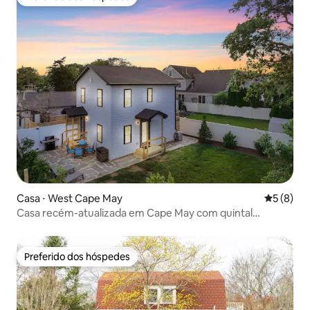
Preferido dos hóspedes
Casa ⋅ West Cape May
5 de uma 
5 (8)
Casa recém-atualizada em Cape May com quintal
privativo!
Preferido dos hóspedes
Preferido dos hóspedes