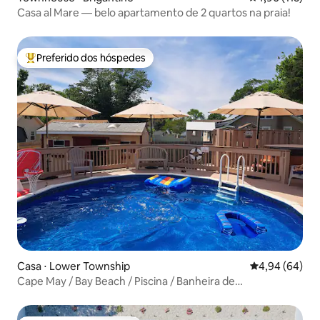
Casa al Mare — belo apartamento de 2 quartos na praia!
Preferido dos hóspedes
Entre os melhores preferidos dos hóspedes
Casa ⋅ Lower Township
4,94 de uma av
4,94 (64)
Cape May / Bay Beach / Piscina / Banheira de
hidromassagem / Capacidade para 14 pessoas / 2 camas
king / Cachorros