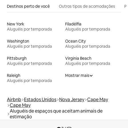
Destinos perto de você
Outros tipos de acomodações
Pr
New York
Filadélfia
Aluguéis por temporada
Aluguéis por temporada
Washington
Ocean City
Aluguéis por temporada
Aluguéis por temporada
Pittsburgh
Virginia Beach
Aluguéis por temporada
Aluguéis por temporada
Raleigh
Mostrar mais
Aluguéis por temporada
Airbnb
Estados Unidos
Nova Jersey
Cape May
Cape May
Aluguéis de espaços que aceitam animais de
estimação