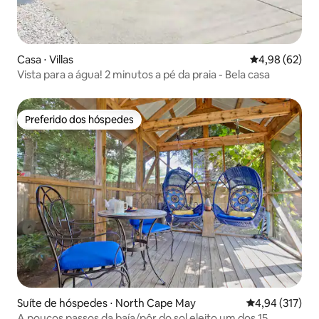
Casa ⋅ Villas
4,98 de uma a
4,98 (62)
Vista para a água! 2 minutos a pé da praia - Bela casa
Preferido dos hóspedes
Preferido dos hóspedes
Suíte de hóspedes ⋅ North Cape May
4,94 de uma av
4,94 (317)
A poucos passos da baía/pôr do sol eleito um dos 15