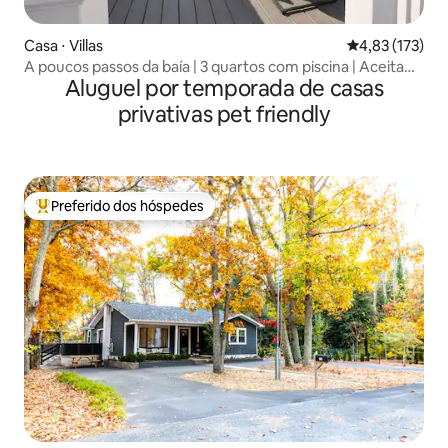
Casa ⋅ Villas
4,83 de uma av
4,83 (173)
A poucos passos da baía | 3 quartos com piscina | Aceita
Aluguel por temporada de casas
animais de estimação!
privativas pet friendly
Preferido dos hóspedes
Entre os melhores preferidos dos hóspedes