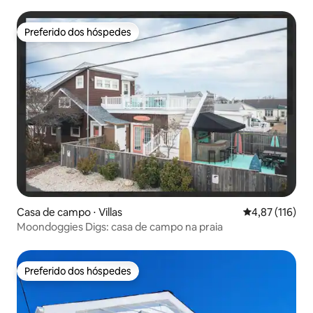
Preferido dos hóspedes
Preferido dos hóspedes
Casa de campo ⋅ Villas
4,87 de uma av
4,87 (116)
Moondoggies Digs: casa de campo na praia
Preferido dos hóspedes
Preferido dos hóspedes