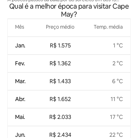
Qual é a melhor época para visitar Cape
melhores em Cape May
May?
Mês
Preço médio
Temp. média
Jan.
R$ 1.575
1 °C
Fev.
R$ 1.362
2 °C
Mar.
R$ 1.433
6 °C
Abr.
R$ 1.652
11 °C
Mai.
R$ 2.033
17 °C
Jun.
R$ 2.434
22 °C