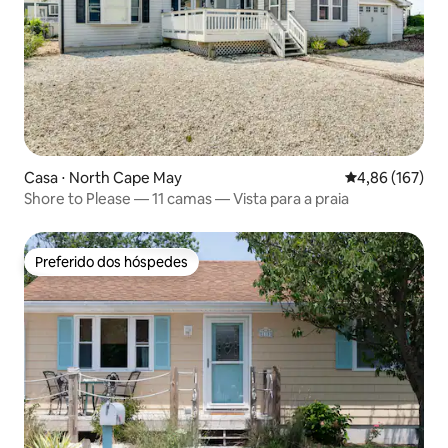
Casa ⋅ North Cape May
4,86 de uma av
4,86 (167)
Shore to Please — 11 camas — Vista para a praia
Preferido dos hóspedes
Preferido dos hóspedes