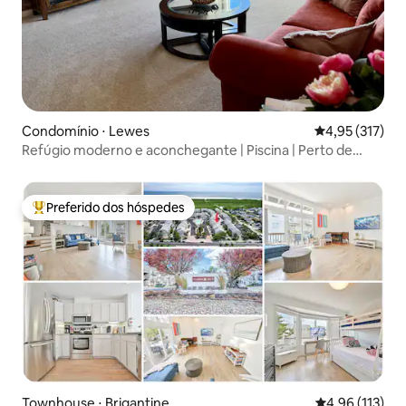
Condomínio ⋅ Lewes
4,95 de uma av
4,95 (317)
Refúgio moderno e aconchegante | Piscina | Perto de
praias
Preferido dos hóspedes
Entre os melhores preferidos dos hóspedes
Townhouse ⋅ Brigantine
4,96 de uma av
4,96 (113)