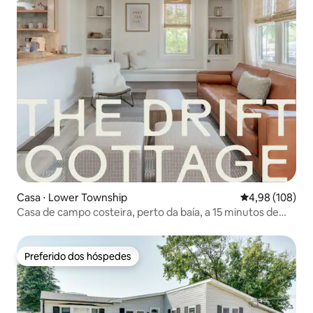
Casa ⋅ Lower Township
4,98 de uma av
4,98 (108)
Casa de campo costeira, perto da baía, a 15 minutos de
Cape May
Preferido dos hóspedes
Preferido dos hóspedes