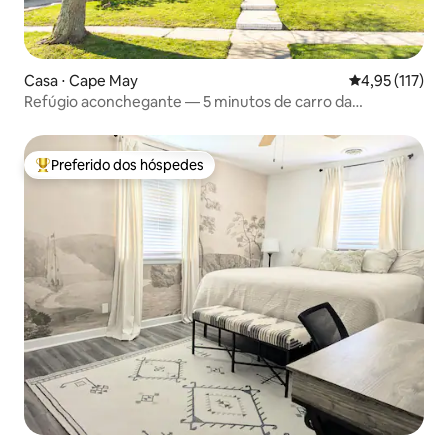
Casa ⋅ Cape May
4,95 de uma av
4,95 (117)
Refúgio aconchegante — 5 minutos de carro da
praia/animal de estimação
Preferido dos hóspedes
Entre os melhores preferidos dos hóspedes