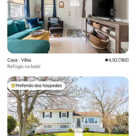
Casa ⋅ Villas
4,92 de uma av
4,92 (180)
Refúgio na baía!
Preferido dos hóspedes
Entre os melhores preferidos dos hóspedes