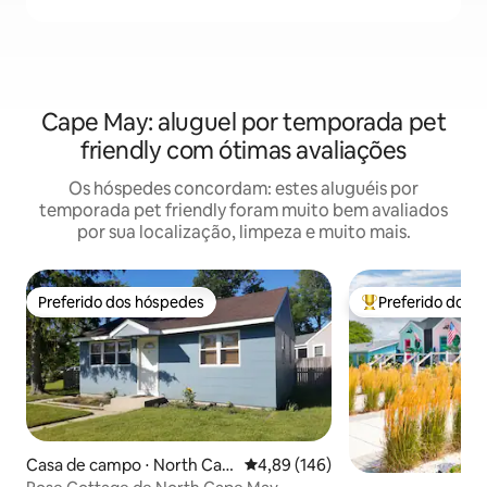
Cape May: aluguel por temporada pet
friendly com ótimas avaliações
Os hóspedes concordam: estes aluguéis por
temporada pet friendly foram muito bem avaliados
por sua localização, limpeza e muito mais.
Preferido dos hóspedes
Preferido dos 
Preferido dos hóspedes
Entre os melhore
Casa de campo ⋅ North Cap
4,89 de uma avaliação média de 
4,89 (146)
e May