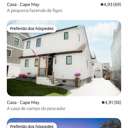
Casa ⋅ Cape May
4,93 de uma a
4,93 (69)
A pequena fazenda de figos
Preferido dos hóspedes
Preferido dos hóspedes
Casa ⋅ Cape May
4,91 de uma a
4,91 (55)
A casa de campo do pescador
Preferido dos hóspedes