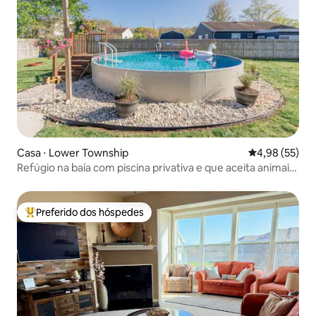
Casa ⋅ Lower Township
4,98 de uma a
4,98 (55)
Refúgio na baía com piscina privativa e que aceita animais
de estimação
Preferido dos hóspedes
Entre os melhores preferidos dos hóspedes