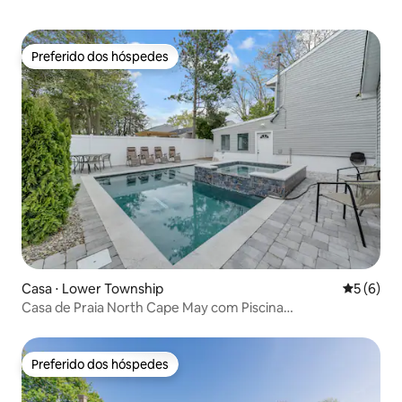
Preferido dos hóspedes
Preferido dos hóspedes
Casa ⋅ Lower Township
5 de uma 
5 (6)
Casa de Praia North Cape May com Piscina
Aquecida/Hidromassagem
Preferido dos hóspedes
Preferido dos hóspedes