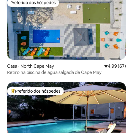
Preferido dos hóspedes
Preferido dos hóspedes
Casa ⋅ North Cape May
4,99 de uma a
4,99 (67)
Retiro na piscina de água salgada de Cape May
Preferido dos hóspedes
Entre os melhores preferidos dos hóspedes