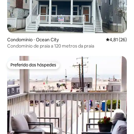
Condomínio ⋅ Ocean City
4,81 de uma a
4,81 (26)
Condomínio de praia a 120 metros da praia
Preferido dos hóspedes
Preferido dos hóspedes