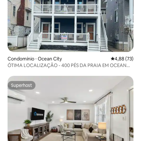
Condomínio ⋅ Ocean City
4,88 de uma a
4,88 (73)
ÓTIMA LOCALIZAÇÃO - 400 PÉS DA PRAIA EM OCEAN
CITY
Superhost
Superhost