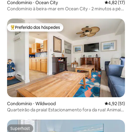
Condomínio ⋅ Ocean City
4,82 de uma a
4,82 (17)
Condomínio à beira-mar em Ocean City - 2 minutos a pé
da praia!
Preferido dos hóspedes
Entre os melhores preferidos dos hóspedes
Condomínio ⋅ Wildwood
4,92 de uma a
4,92 (51)
Quarteirão da praia! Estacionamento fora da rua! Animais
de estimação são bem-vindos!
Superhost
Superhost