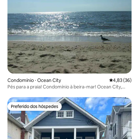
Condomínio ⋅ Ocean City
4,83 de uma a
4,83 (36)
Pés para a praia! Condomínio à beira-mar! Ocean City,
Nova Jersey
Preferido dos hóspedes
Preferido dos hóspedes