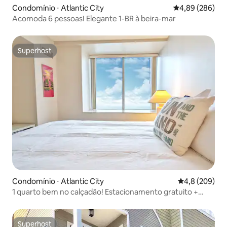
Condomínio ⋅ Atlantic City
4,89 de uma ava
4,89 (286)
Acomoda 6 pessoas! Elegante 1-BR à beira-mar
Superhost
Superhost
Condomínio ⋅ Atlantic City
4,8 de uma av
4,8 (209)
1 quarto bem no calçadão! Estacionamento gratuito +
piscina
Superhost