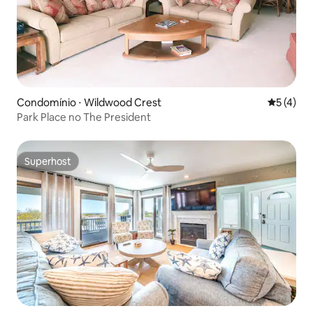
Condomínio ⋅ Wildwood Crest
5 de uma 
5 (4)
Park Place no The President
Superhost
Superhost