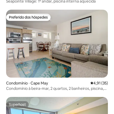
Seapointe Village: 1º andar, piscina interna aquecida
Preferido dos hóspedes
Preferido dos hóspedes
Condomínio ⋅ Cape May
4,91 de uma a
4,91 (35)
Condomínio à beira-mar, 2 quartos, 2 banheiros, piscina,
sem degraus
Superhost
Superhost