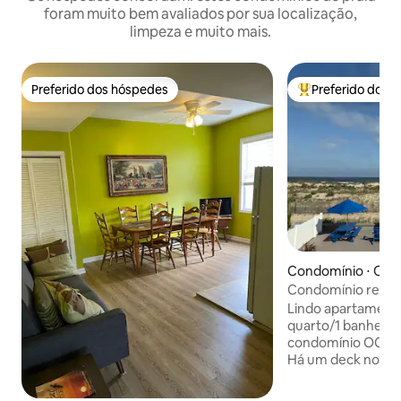
foram muito bem avaliados por sua localização,
limpeza e muito mais.
Preferido dos hóspedes
Preferido dos 
Preferido dos hóspedes
Entre os melhore
Condomínio ⋅ Oce
Condomínio recé
frente à praia
Lindo apartamento
quarto/1 banheiro 
condomínio OCNJ, 
Há um deck no se
para o oceano. O 
completamente r