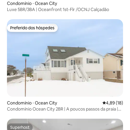
Condomínio ⋅ Ocean City
Luxe 5BR/3BA | Oceanfront 1st-Flr /OCNJ Calçadão
Preferido dos hóspedes
Preferido dos hóspedes
Condomínio ⋅ Ocean City
4,89 de uma a
4,89 (18)
Condomínio Ocean City 2BR | A poucos passos da praia |
Acomoda 6 pessoas
Superhost
Superhost