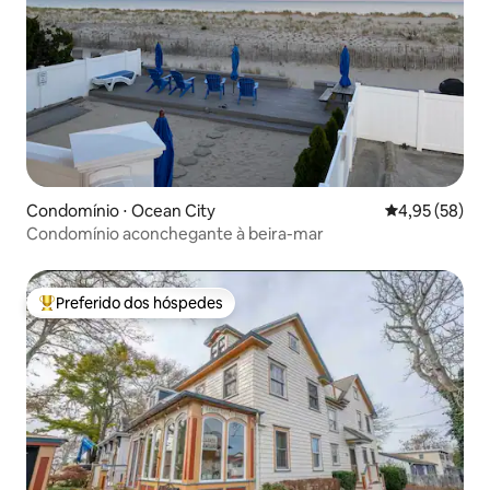
Condomínio ⋅ Ocean City
4,95 de uma a
4,95 (58)
Condomínio aconchegante à beira-mar
Preferido dos hóspedes
Entre os melhores preferidos dos hóspedes