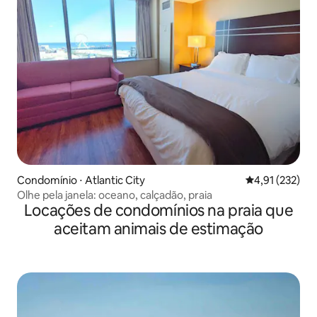
Condomínio ⋅ Atlantic City
4,91 de uma av
4,91 (232)
Olhe pela janela: oceano, calçadão, praia
Locações de condomínios na praia que
aceitam animais de estimação