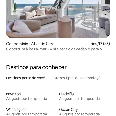
Condomínio ⋅ Atlantic City
4,97 de uma a
4,97 (35)
Cobertura à beira-mar • Vista para o calçadão e para o
mar
Destinos para conhecer
Destinos perto de você
Outros tipos de acomodações
Pr
New York
Filadélfia
Aluguéis por temporada
Aluguéis por temporada
Washington
Ocean City
Aluguéis por temporada
Aluguéis por temporada