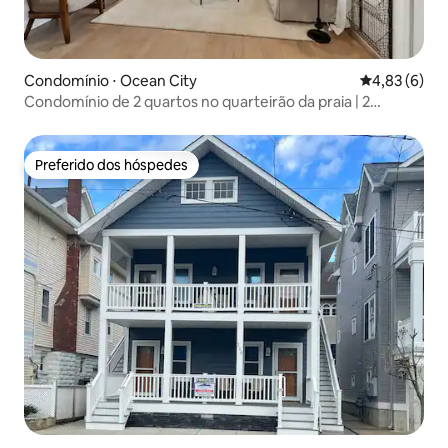
Condomínio ⋅ Ocean City
4,83 de uma 
4,83 (6)
Condomínio de 2 quartos no quarteirão da praia | 2
minutos da praia e do calçadão
Preferido dos hóspedes
Preferido dos hóspedes