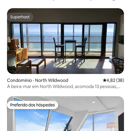
Superhost
Superhost
Condomínio ⋅ North Wildwood
4,82 de uma a
4,82 (38)
À beira-mar em North Wildwood, acomoda 13 pessoas,
com piscina
Preferido dos hóspedes
Preferido dos hóspedes