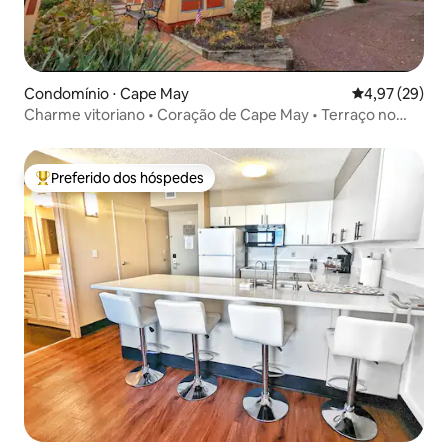
Condomínio ⋅ Cape May
4,97 de uma a
4,97 (29)
Charme vitoriano • Coração de Cape May • Terraço no
telhado
Preferido dos hóspedes
Entre os melhores preferidos dos hóspedes