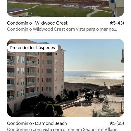
Condomínio ⋅ Wildwood Crest
5 de uma a
5 (43)
Condomínio Wildwood Crest com vista para o mar no
último andar
Preferido dos hóspedes
Preferido dos hóspedes
Condomínio ⋅ Diamond Beach
5 de uma a
5 (35)
Condomínio com vista para o mar em Seapointe Village