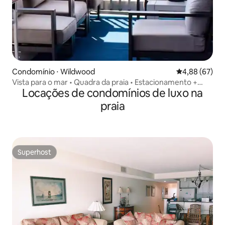
Condomínio ⋅ Wildwood
4,88 de uma a
4,88 (67)
Vista para o mar • Quadra da praia • Estacionamento +
Locações de condomínios de luxo na
passe gratuito para o WW
praia
Superhost
Superhost