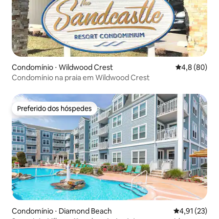
Condomínio ⋅ Wildwood Crest
4,8 de uma a
4,8 (80)
Condomínio na praia em Wildwood Crest
Preferido dos hóspedes
Preferido dos hóspedes
Condomínio ⋅ Diamond Beach
4,91 de uma a
4,91 (23)