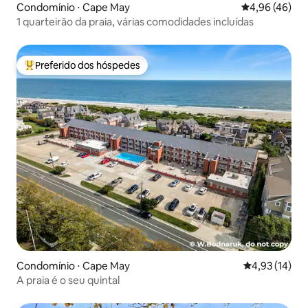
Condomínio ⋅ Cape May
4,96 de uma a
4,96 (46)
1 quarteirão da praia, várias comodidades incluídas
Preferido dos hóspedes
Entre os melhores preferidos dos hóspedes
Condomínio ⋅ Cape May
4,93 de uma a
4,93 (14)
A praia é o seu quintal