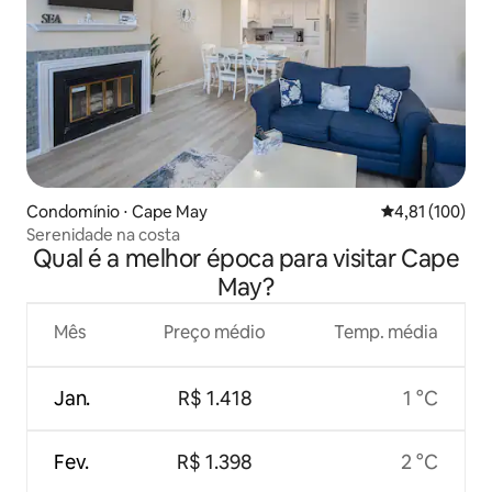
Condomínio ⋅ Cape May
4,81 de uma av
4,81 (100)
Serenidade na costa
Qual é a melhor época para visitar Cape
May?
Mês
Preço médio
Temp. média
Jan.
R$ 1.418
1 °C
Fev.
R$ 1.398
2 °C