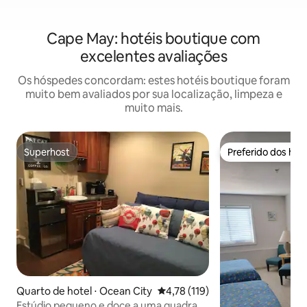
Cape May: hotéis boutique com
excelentes avaliações
Os hóspedes concordam: estes hotéis boutique foram
muito bem avaliados por sua localização, limpeza e
muito mais.
Superhost
Preferido dos hó
Superhost
Preferido dos hó
Quarto de hotel ⋅ Ocean City
4,78 de uma avaliação média de 
4,78 (119)
Estúdio pequeno e doce a uma quadra