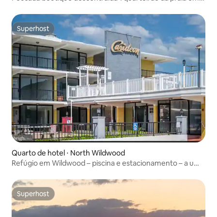
OCNJ
Superhost
Superhost
Quarto de hotel ⋅ North Wildwood
Refúgio em Wildwood – piscina e estacionamento – a uma
caminhada da praia
Superhost
Superhost