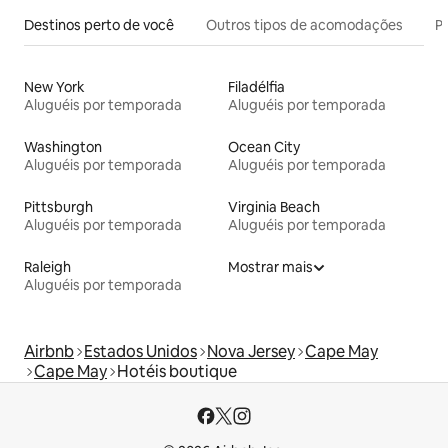
Destinos perto de você
Outros tipos de acomodações
Pr
New York
Filadélfia
Aluguéis por temporada
Aluguéis por temporada
Washington
Ocean City
Aluguéis por temporada
Aluguéis por temporada
Pittsburgh
Virginia Beach
Aluguéis por temporada
Aluguéis por temporada
Raleigh
Mostrar mais
Aluguéis por temporada
Airbnb
Estados Unidos
Nova Jersey
Cape May
Cape May
Hotéis boutique