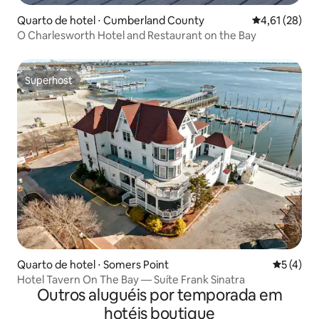
Quarto de hotel ⋅ Cumberland County
4,61 de uma a
4,61 (28)
O Charlesworth Hotel and Restaurant on the Bay
Superhost
Superhost
Quarto de hotel ⋅ Somers Point
5 de uma 
5 (4)
Hotel Tavern On The Bay — Suíte Frank Sinatra
Outros aluguéis por temporada em
hotéis boutique