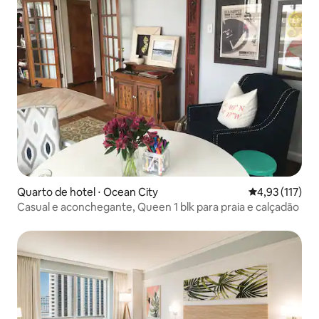
Quarto de hotel ⋅ Ocean City
4,93 de uma av
4,93 (117)
Casual e aconchegante, Queen 1 blk para praia e calçadão