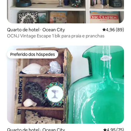
Quarto de hotel ⋅ Ocean City
4,96 de uma av
4,96 (89)
OCNJ Vintage Escape 1 blk para praia e pranchas
Preferido dos hóspedes
Preferido dos hóspedes
Quarto de hotel ⋅ Ocean City
4,95 de uma a
4,95 (75)