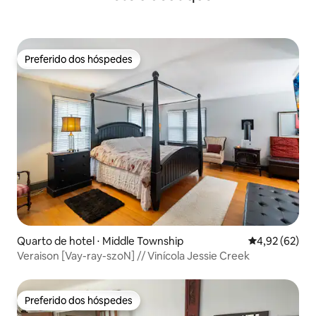
Preferido dos hóspedes
Preferido dos hóspedes
Quarto de hotel ⋅ Middle Township
4,92 de uma a
4,92 (62)
Veraison [Vay-ray-szoN] // Vinícola Jessie Creek
Preferido dos hóspedes
Preferido dos hóspedes