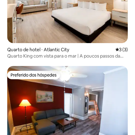
Quarto de hotel ⋅ Atlantic City
3 de uma 
3 (3)
Quarto King com vista para o mar | A poucos passos da
praia
Preferido dos hóspedes
Preferido dos hóspedes