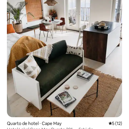
Quarto de hotel ⋅ Cape May
5 de uma a
5 (12)