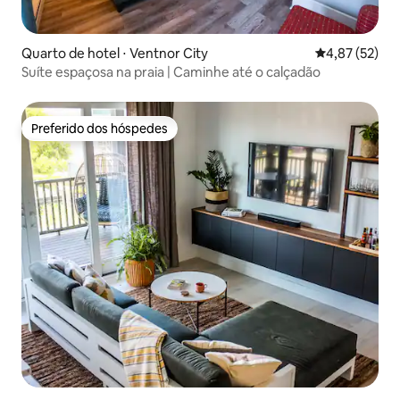
Quarto de hotel ⋅ Ventnor City
4,87 de uma a
4,87 (52)
Suíte espaçosa na praia | Caminhe até o calçadão
Preferido dos hóspedes
Preferido dos hóspedes