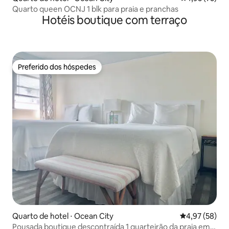
Quarto queen OCNJ 1 blk para praia e pranchas
Hotéis boutique com terraço
Preferido dos hóspedes
Preferido dos hóspedes
Quarto de hotel ⋅ Ocean City
4,97 de uma a
4,97 (58)
Pousada boutique descontraída 1 quarteirão da praia em