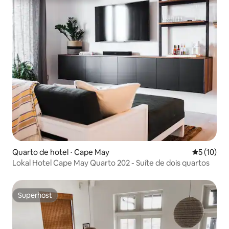
Quarto de hotel ⋅ Cape May
5 de uma a
5 (10)
Lokal Hotel Cape May Quarto 202 - Suíte de dois quartos
Superhost
Superhost