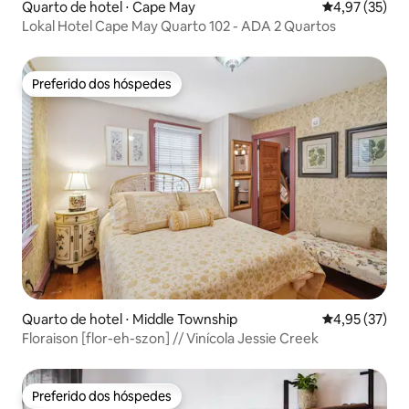
Quarto de hotel ⋅ Cape May
4,97 de uma a
4,97 (35)
Lokal Hotel Cape May Quarto 102 - ADA 2 Quartos
Preferido dos hóspedes
Preferido dos hóspedes
Quarto de hotel ⋅ Middle Township
4,95 de uma a
4,95 (37)
Floraison [flor-eh-szon] // Vinícola Jessie Creek
Preferido dos hóspedes
Preferido dos hóspedes