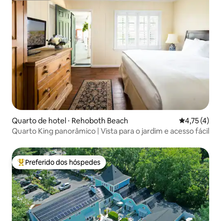
Quarto de hotel ⋅ Rehoboth Beach
4,75 de uma 
4,75 (4)
Quarto King panorâmico | Vista para o jardim e acesso fácil
Preferido dos hóspedes
Entre os melhores preferidos dos hóspedes