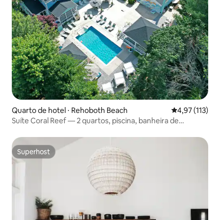
Quarto de hotel ⋅ Rehoboth Beach
4,97 de uma av
4,97 (113)
Suíte Coral Reef — 2 quartos, piscina, banheira de
hidromassagem, sauna
Superhost
Superhost