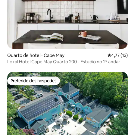
Quarto de hotel ⋅ Cape May
4,77 de uma a
4,77 (13)
Lokal Hotel Cape May Quarto 200 - Estúdio no 2º andar
Preferido dos hóspedes
Preferido dos hóspedes