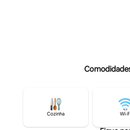
reserva.
Cape May e Wildwood, este é o resort
mais emocionante da costa!
Comodidades 
Cozinha
Wi-F