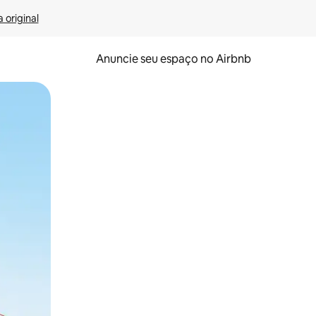
 original
Anuncie seu espaço no Airbnb
 deslizando o dedo na tela.