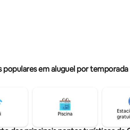
quarteirões para a praia. 5 para
shopping do centro da cidade. 
quarteirões para o porto (Luck
Bones/Lobster House).
populares em aluguel por temporad
Estac
i
Piscina
gratui