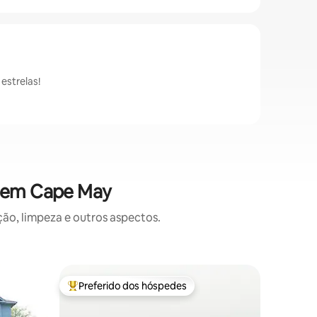
estrelas!
s em Cape May
o, limpeza e outros aspectos.
Condomín
Preferido dos hóspedes
Prefe
os hóspedes
Entre os melhores preferidos dos hóspedes
Entre o
Daze Awa
praia/por
O Daze A