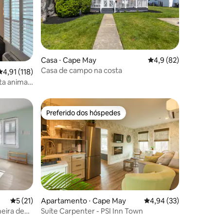
ções
Casa ⋅ Cape May
4,9 de uma avaliação
4,9 (82)
Casa de campo na costa
4,91 de uma avaliação média de 5, 118 avaliações
4,91 (118)
ta animais
 praia
Preferido dos hóspedes
os hóspedes
Preferido dos hóspedes
5 de uma avaliação média de 5, 21 avaliações
5 (21)
Apartamento ⋅ Cape May
4,94 de uma avaliação
4,94 (33)
eira de
Suíte Carpenter - PSI Inn Town