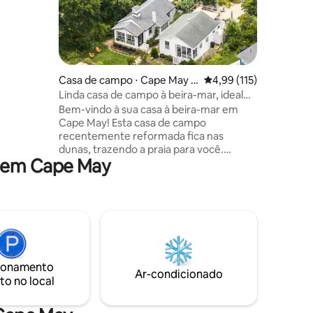
 o
5
y
Casa de campo ⋅ Cape May P
4,99 de uma avaliação 
4,99 (115)
oint
Linda casa de campo à beira-mar, ideal
para viagens o ano todo
Bem-vindo à sua casa à beira-mar em
Cape May! Esta casa de campo
recentemente reformada fica nas
dunas, trazendo a praia para você.
a em Cape May
Acorde com o sol entrando no recanto
do café da manhã, relaxe na
encantadora sala de estar revestida de
shiplap e cozinhe na cozinha moderna.
Lá fora, desfrute de vistas
deslumbrantes do pôr do sol a partir do
deck de dois andares, completo com um
chuveiro ao ar livre, balanço duplo e duas
ionamento
áreas de jantar. A praia é o seu quintal e
Ar-condicionado
to no local
fica a poucos passos de distância por um
caminho pitoresco que se abre para uma
praia deslumbrante e isolada.