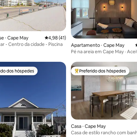
e ⋅ Cape May
4,98 de uma avaliação média de 5, 41 avalia
4,98 (41)
média de 5, 30 avaliações
ar - Centro da cidade - Piscina
Apartamento ⋅ Cape May
Pé na areia em Cape May · Acei
de estimação · Equipamento de
rido dos hóspedes
Preferido dos hóspedes
 melhores preferidos dos hóspedes
Entre os melhores preferidos d
média de 5, 68 avaliações
Casa ⋅ Cape May
Casa de estilo rancho com banh