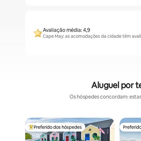
Avaliação média: 4,9
Cape May: as acomodações da cidade têm avali
Aluguel por 
Os hóspedes concordam: estas
Preferido dos hóspedes
Preferid
Entre os melhores preferidos dos hóspedes
Preferid