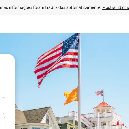
mas informações foram traduzidas automaticamente. 
Mostrar idioma
ore-os usando as seta para cima e para baixo do teclado ou tocando e