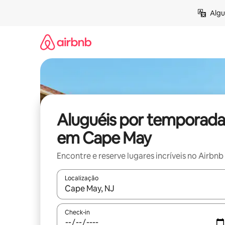
Pular
Algu
para
o
conteúdo
Aluguéis por temporada
em Cape May
Encontre e reserve lugares incríveis no Airbnb
Localização
Quando os resultados estiverem disponíveis, expl
Check-in