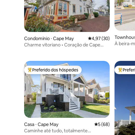
Townhous
Condomínio ⋅ Cape May
4,97 de uma avaliação 
4,97 (30)
À beira-m
Charme vitoriano • Coração de Cape
May • Terraço no telhado
Preferido dos hóspedes
Prefe
Entre os melhores preferidos dos hóspedes
Entre os
Casa ⋅ Cape May
5 de uma avaliação 
5 (68)
Caminhe até tudo, totalmente