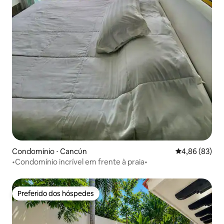
Condomínio ⋅ Cancún
4,86 de uma a
4,86 (83)
•Condomínio incrível em frente à praia•
Preferido dos hóspedes
Preferido dos hóspedes