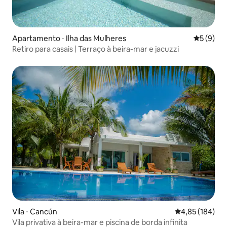
Apartamento ⋅ Ilha das Mulheres
5 de uma 
5 (9)
Retiro para casais | Terraço à beira-mar e jacuzzi
Vila ⋅ Cancún
4,85 de uma av
4,85 (184)
Vila privativa à beira-mar e piscina de borda infinita