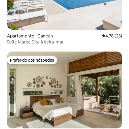
Apartamento ⋅ Cancún
4,78 de uma a
4,78 (23)
Suíte Marea Elite à beira-mar
Preferido dos hóspedes
Preferido dos hóspedes