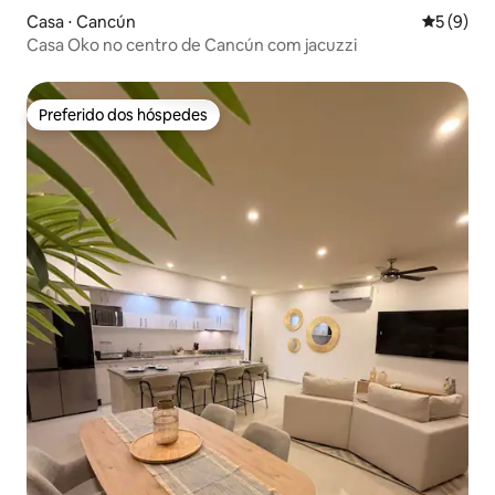
Casa ⋅ Cancún
5 de uma 
5 (9)
Casa Oko no centro de Cancún com jacuzzi
Preferido dos hóspedes
Preferido dos hóspedes