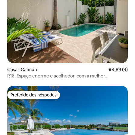
Casa ⋅ Cancún
4,89 de uma 
4,89 (9)
R16. Espaço enorme e acolhedor, com a melhor
localização e piscina
Preferido dos hóspedes
Preferido dos hóspedes