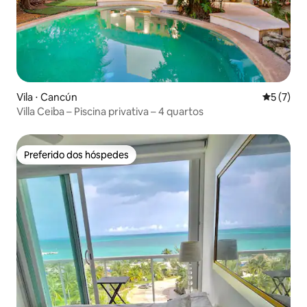
Vila ⋅ Cancún
5 de uma 
5 (7)
Villa Ceiba – Piscina privativa – 4 quartos
Preferido dos hóspedes
Preferido dos hóspedes