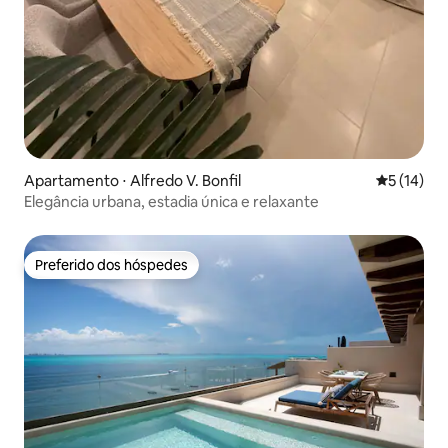
Apartamento ⋅ Alfredo V. Bonfil
5 de uma a
5 (14)
Elegância urbana, estadia única e relaxante
Preferido dos hóspedes
Preferido dos hóspedes