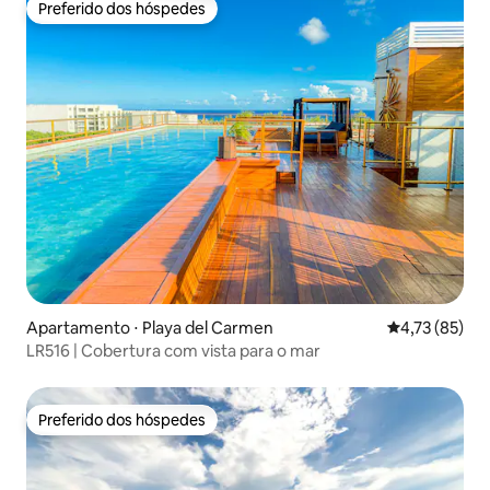
Preferido dos hóspedes
Preferido dos hóspedes
Apartamento ⋅ Playa del Carmen
4,73 de uma a
4,73 (85)
LR516 | Cobertura com vista para o mar
Preferido dos hóspedes
Preferido dos hóspedes