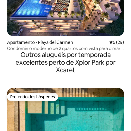
Apartamento ⋅ Playa del Carmen
5 de uma a
5 (29)
Condomínio moderno de 2 quartos com vista para o mar -
Outros aluguéis por temporada
Piscina e praia a 1 quarteirão
excelentes perto de Xplor Park por
Xcaret
Preferido dos hóspedes
Preferido dos hóspedes