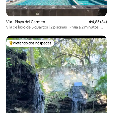
Vila ⋅ Playa del Carmen
4,85 de uma a
4,85 (34)
Vila de luxo de 5 quartos | 2 piscinas | Praia a 2 minutos |
Playacar
Preferido dos hóspedes
Entre os melhores preferidos dos hóspedes