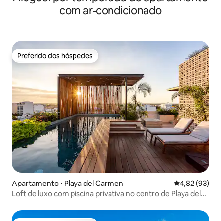
com ar-condicionado
Preferido dos hóspedes
Preferido dos hóspedes
Apartamento ⋅ Playa del Carmen
4,82 de uma a
4,82 (93)
Loft de luxo com piscina privativa no centro de Playa del
Carmen