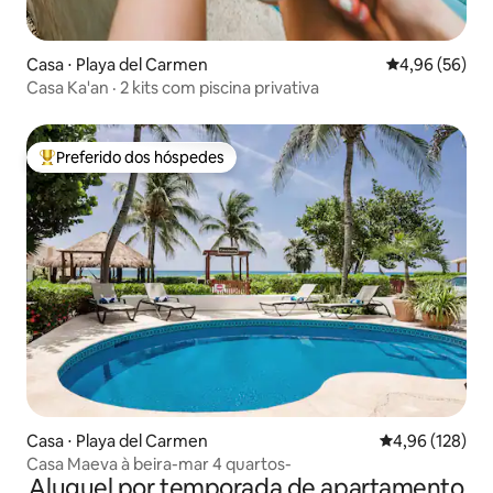
Casa ⋅ Playa del Carmen
4,96 de uma a
4,96 (56)
Casa Ka'an · 2 kits com piscina privativa
Preferido dos hóspedes
Entre os melhores preferidos dos hóspedes
Casa ⋅ Playa del Carmen
4,96 de uma av
4,96 (128)
Casa Maeva à beira-mar 4 quartos-
Aluguel por temporada de apartamento