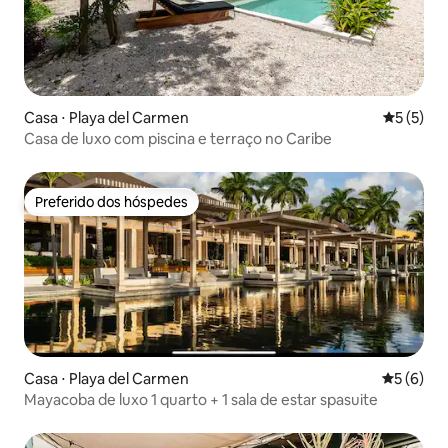
Casa ⋅ Playa del Carmen
5 de uma 
5 (5)
Casa de luxo com piscina e terraço no Caribe
Preferido dos hóspedes
Preferido dos hóspedes
Casa ⋅ Playa del Carmen
5 de uma 
5 (6)
Mayacoba de luxo 1 quarto + 1 sala de estar spasuite