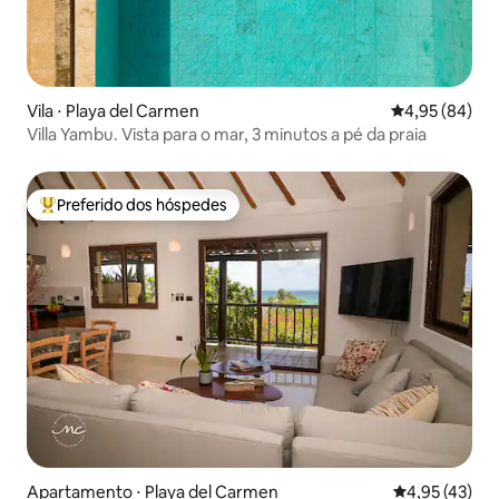
Vila ⋅ Playa del Carmen
4,95 de uma a
4,95 (84)
Villa Yambu. Vista para o mar, 3 minutos a pé da praia
Preferido dos hóspedes
Entre os melhores preferidos dos hóspedes
Apartamento ⋅ Playa del Carmen
4,95 de uma a
4,95 (43)