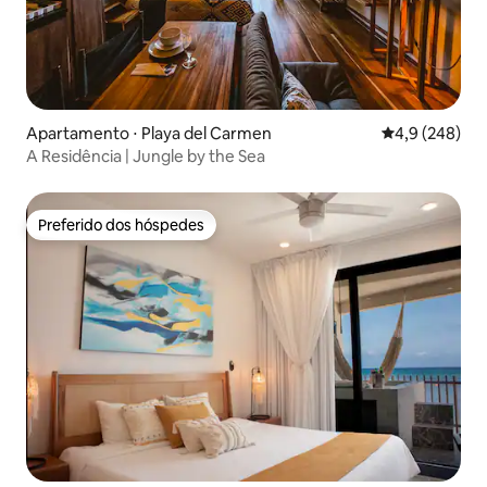
Apartamento ⋅ Playa del Carmen
4,9 de uma av
4,9 (248)
A Residência | Jungle by the Sea
Preferido dos hóspedes
Preferido dos hóspedes