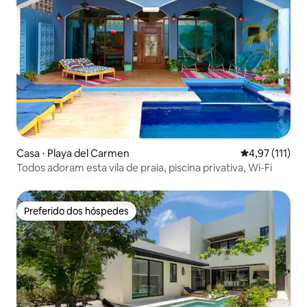
Casa ⋅ Playa del Carmen
4,97 de uma av
4,97 (111)
Todos adoram esta vila de praia, piscina privativa, Wi-Fi
Preferido dos hóspedes
Preferido dos hóspedes