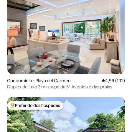
Condomínio ⋅ Playa del Carmen
4,99 de uma av
4,99 (102)
Duplex de luxo 3 min. a pé da 5ª Avenida e das praias
Preferido dos hóspedes
Entre os melhores preferidos dos hóspedes