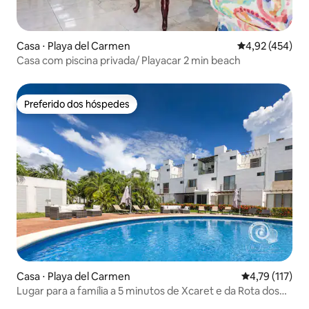
Casa ⋅ Playa del Carmen
4,92 de uma av
4,92 (454)
Casa com piscina privada/ Playacar 2 min beach
Preferido dos hóspedes
Preferido dos hóspedes
Casa ⋅ Playa del Carmen
4,79 de uma av
4,79 (117)
Lugar para a família a 5 minutos de Xcaret e da Rota dos
Cenotes