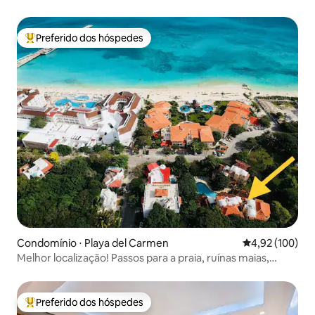
academia
Preferido dos hóspedes
Entre os melhores preferidos dos hóspedes
Condomínio ⋅ Playa del Carmen
4,92 de uma av
4,92 (100)
Melhor localização! Passos para a praia, ruínas maias,
5taAve
Preferido dos hóspedes
Entre os melhores preferidos dos hóspedes