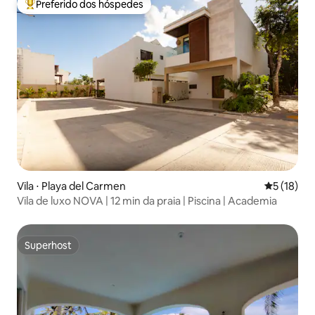
Preferido dos hóspedes
Entre os melhores preferidos dos hóspedes
Vila ⋅ Playa del Carmen
5 de uma a
5 (18)
Vila de luxo NOVA | 12 min da praia | Piscina | Academia
Superhost
Superhost