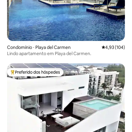
Condomínio ⋅ Playa del Carmen
4,93 de uma av
4,93 (104)
Lindo apartamento em Playa del Carmen.
Preferido dos hóspedes
Entre os melhores preferidos dos hóspedes