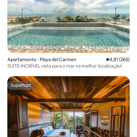
Apartamento ⋅ Playa del Carmen
4,81 de uma av
4,81 (265)
SUÍTE INCRÍVEL vista para o mar na melhor localização!
Superhost
Superhost