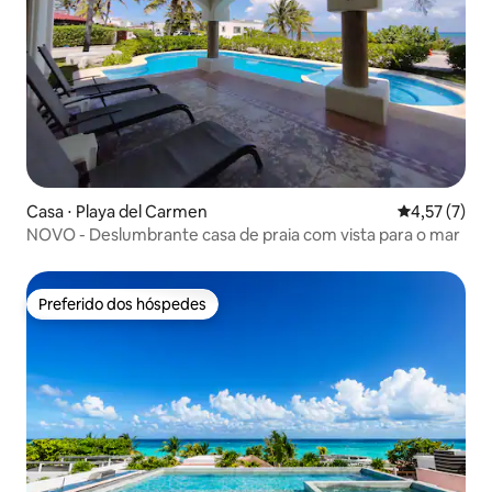
Casa ⋅ Playa del Carmen
4,57 de uma 
4,57 (7)
NOVO - Deslumbrante casa de praia com vista para o mar
Preferido dos hóspedes
Preferido dos hóspedes