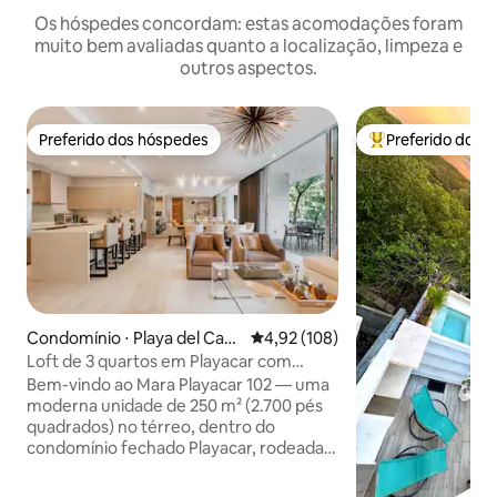
Os hóspedes concordam: estas acomodações foram
muito bem avaliadas quanto a localização, limpeza e
outros aspectos.
Preferido dos hóspedes
Preferido dos 
Preferido dos hóspedes
Entre os melhore
Condomínio ⋅ Playa del Car
4,92 de uma avaliação média de 
4,92 (108)
men
Loft de 3 quartos em Playacar com
portaria | Praia + cidade | Piscina +
Bem-vindo ao Mara Playacar 102 — uma
academia
moderna unidade de 250 m² (2.700 pés
quadrados) no térreo, dentro do
condomínio fechado Playacar, rodeada
por uma exuberante vegetação tropical.
Acomoda 6 pessoas em dois quartos