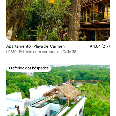
Apartamento ⋅ Playa del Carmen
4,84 de uma av
4,84 (217)
LR510 | Estúdio com varanda na Calle 38
Preferido dos hóspedes
Preferido dos hóspedes