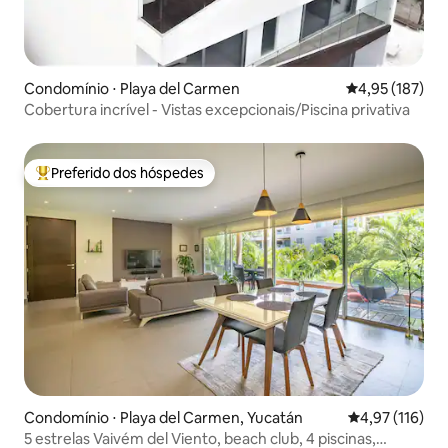
Condomínio ⋅ Playa del Carmen
4,95 de uma av
4,95 (187)
Cobertura incrível - Vistas excepcionais/Piscina privativa
Preferido dos hóspedes
Entre os melhores preferidos dos hóspedes
Condomínio ⋅ Playa del Carmen, Yucatán
4,97 de uma av
4,97 (116)
5 estrelas Vaivém del Viento, beach club, 4 piscinas,