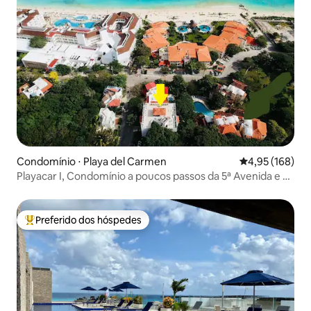
Condomínio ⋅ Playa del Carmen
4,95 de uma av
4,95 (168)
Playacar I, Condomínio a poucos passos da 5ª Avenida e da
praia
Preferido dos hóspedes
Entre os melhores preferidos dos hóspedes