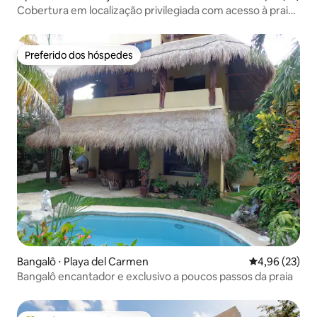
Cobertura em localização privilegiada com acesso à praia
e piscina
Preferido dos hóspedes
Preferido dos hóspedes
Bangalô ⋅ Playa del Carmen
4,96 de uma a
4,96 (23)
Bangalô encantador e exclusivo a poucos passos da praia