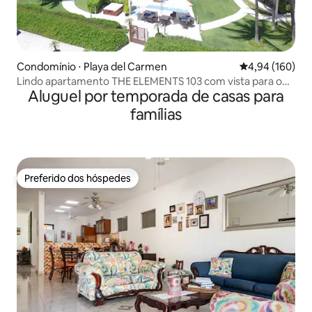
Condomínio ⋅ Playa del Carmen
4,94 de uma av
4,94 (160)
Lindo apartamento THE ELEMENTS 103 com vista para o
Aluguel por temporada de casas para
mar
famílias
Preferido dos hóspedes
Preferido dos hóspedes