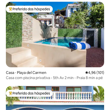
Preferido dos hóspedes
Entre os melhores preferidos dos hóspedes
Casa ⋅ Playa del Carmen
4,96 de uma av
4,96 (101)
Casa com piscina privativa - 5th Av 2 min - Praia 8 min a pé
Preferido dos hóspedes
Entre os melhores preferidos dos hóspedes