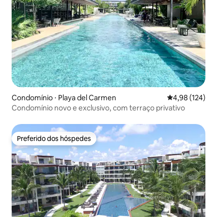
Condomínio ⋅ Playa del Carmen
4,98 de uma av
4,98 (124)
Condomínio novo e exclusivo, com terraço privativo
Preferido dos hóspedes
Preferido dos hóspedes