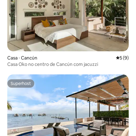
Casa ⋅ Cancún
5 de uma 
5 (9)
Casa Oko no centro de Cancún com jacuzzi
Superhost
Superhost