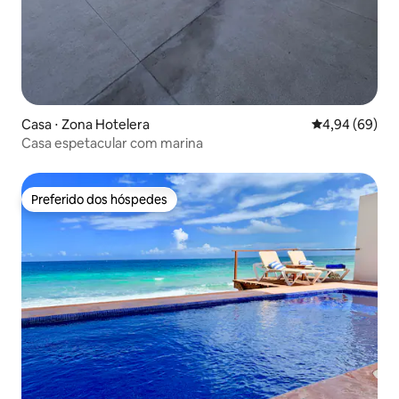
Casa ⋅ Zona Hotelera
4,94 de uma av
4,94 (69)
Casa espetacular com marina
Preferido dos hóspedes
Preferido dos hóspedes