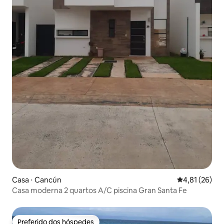
Casa ⋅ Cancún
4,81 de uma a
4,81 (26)
Casa moderna 2 quartos A/C piscina Gran Santa Fe
Preferido dos hóspedes