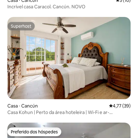
Casa ⋅ Cancún
5 de uma a
5 (10)
Incrível casa Caracol. Cancún. NOVO
Superhost
Superhost
Casa ⋅ Cancún
4,77 de uma a
4,77 (39)
Casa Kohun | Perto da área hoteleira | Wi-Fi e ar-
condicionado
Preferido dos hóspedes
Preferido dos hóspedes