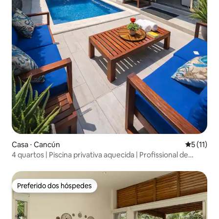
Casa ⋅ Cancún
5 de uma a
5 (11)
4 quartos | Piscina privativa aquecida | Profissional de
bilhar
Preferido dos hóspedes
Preferido dos hóspedes