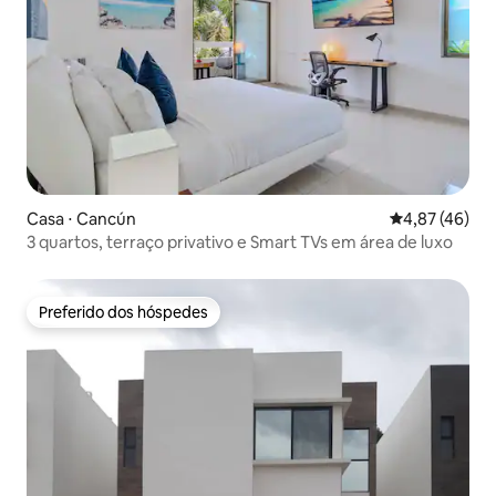
Casa ⋅ Cancún
4,87 de uma a
4,87 (46)
3 quartos, terraço privativo e Smart TVs em área de luxo
Preferido dos hóspedes
Preferido dos hóspedes