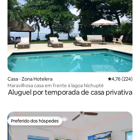
Casa ⋅ Zona Hotelera
4,76 de uma av
4,76 (224)
Maravilhosa casa em frente à lagoa Nichupté
Aluguel por temporada de casa privativa
Preferido dos hóspedes
Preferido dos hóspedes