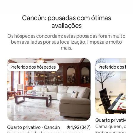
Cancún: pousadas com ótimas
avaliações
Os hóspedes concordam: estas pousadas foram muito
bem avaliadas por sua localização, limpeza e muito
mais.
Preferido dos hóspedes
Preferido dos hó
Preferido dos hóspedes
Preferido dos hó
Quarto privativo 
Cama queen, café
Quarto privativo ⋅ Cancún
4,92 de uma avaliação média de 
4,92 (347)
banheiro privativo
Embarque em uma 