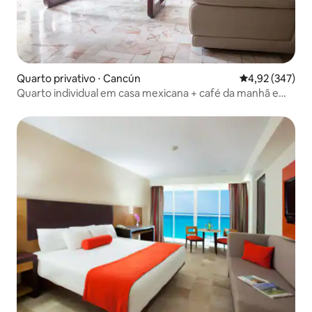
Quarto privativo ⋅ Cancún
4,92 de uma av
4,92 (347)
Quarto individual em casa mexicana + café da manhã e
piscina