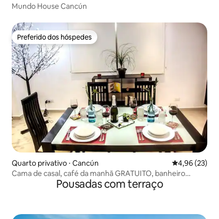
Mundo House Cancún
Preferido dos hóspedes
Preferido dos hóspedes
Quarto privativo ⋅ Cancún
4,96 de uma a
4,96 (23)
Cama de casal, café da manhã GRATUITO, banheiro
Pousadas com terraço
privativo e piscina