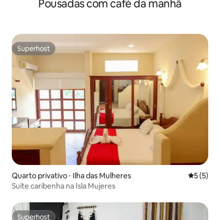
Pousadas com café da manhã
piscina
Superhost
Superhost
Quarto privativo ⋅ Ilha das Mulheres
5 de uma 
5 (5)
Suíte caribenha na Isla Mujeres
Superhost