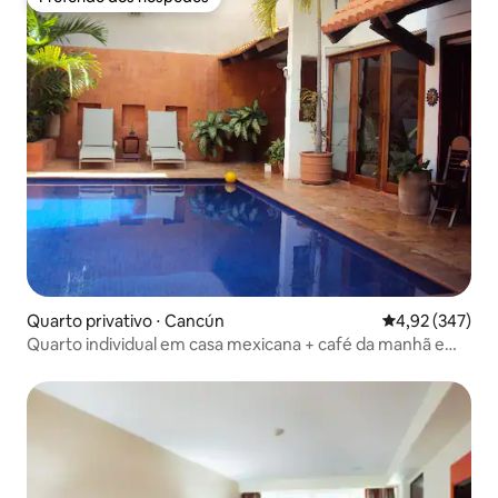
Preferido dos hóspedes
Quarto privativo ⋅ Cancún
4,92 de uma av
4,92 (347)
Quarto individual em casa mexicana + café da manhã e
piscina