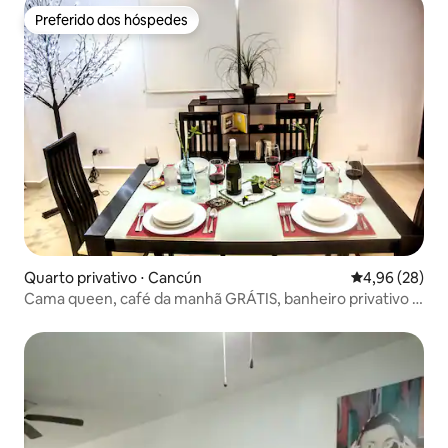
Preferido dos hóspedes
Preferido dos hóspedes
Quarto privativo ⋅ Cancún
4,96 de uma a
4,96 (28)
Cama queen, café da manhã GRÁTIS, banheiro privativo e
piscina