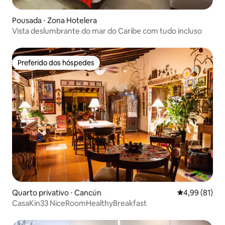
Pousada ⋅ Zona Hotelera
Vista deslumbrante do mar do Caribe com tudo incluso
Preferido dos hóspedes
Preferido dos hóspedes
Quarto privativo ⋅ Cancún
4,99 de uma a
4,99 (81)
CasaKin33 NiceRoomHealthyBreakfast