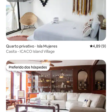
Superhost
Quarto privativo ⋅ Isla Mujeres
4,89 de uma 
4,89 (9)
Casita - ICACO Island Village
Preferido dos hóspedes
Preferido dos hóspedes