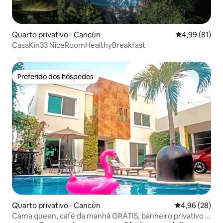
Quarto privativo ⋅ Cancún
4,99 de uma a
4,99 (81)
CasaKin33 NiceRoomHealthyBreakfast
Preferido dos hóspedes
Preferido dos hóspedes
Quarto privativo ⋅ Cancún
4,96 de uma a
4,96 (28)
Cama queen, café da manhã GRÁTIS, banheiro privativo e