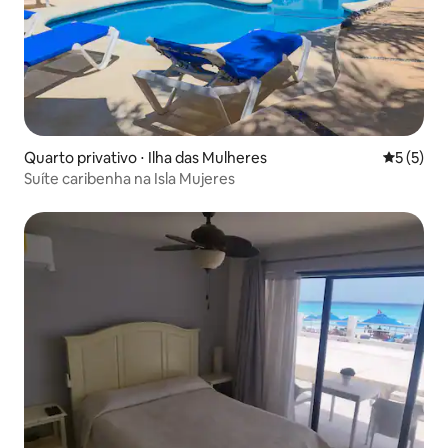
Quarto privativo ⋅ Ilha das Mulheres
5 de uma 
5 (5)
Suíte caribenha na Isla Mujeres