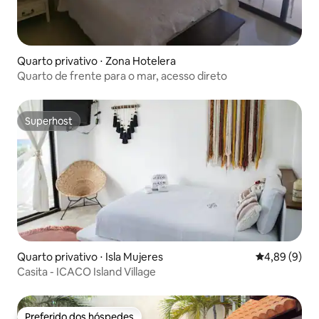
Quarto privativo ⋅ Zona Hotelera
Quarto de frente para o mar, acesso direto
Superhost
Superhost
Quarto privativo ⋅ Isla Mujeres
4,89 de uma 
4,89 (9)
Casita - ICACO Island Village
Preferido dos hóspedes