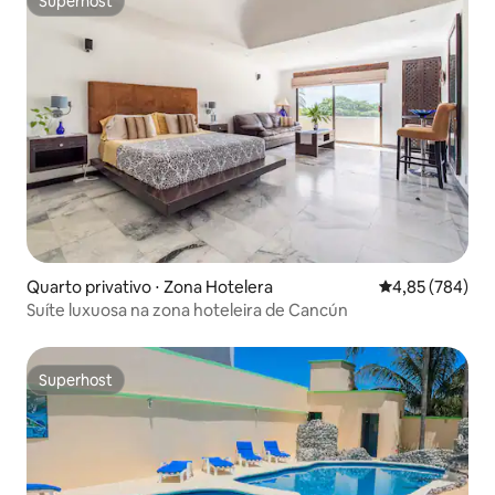
Superhost
Superhost
Quarto privativo ⋅ Zona Hotelera
4,85 de uma ava
4,85 (784)
Suíte luxuosa na zona hoteleira de Cancún
Superhost
Superhost