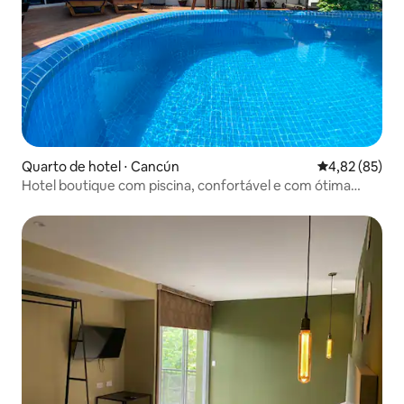
Quarto de hotel ⋅ Cancún
4,82 de uma a
4,82 (85)
Hotel boutique com piscina, confortável e com ótima
localização