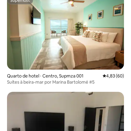
Superhost
Superhost
Quarto de hotel ⋅ Centro, Supmza 001
4,83 de uma a
4,83 (60)
Suítes à beira-mar por Marina Bartolomé #5