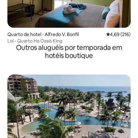
Quarto de hotel ⋅ Alfredo V. Bonfil
4,69 de uma av
4,69 (216)
Lol - Quarto Ha Oasis King
Outros aluguéis por temporada em
hotéis boutique