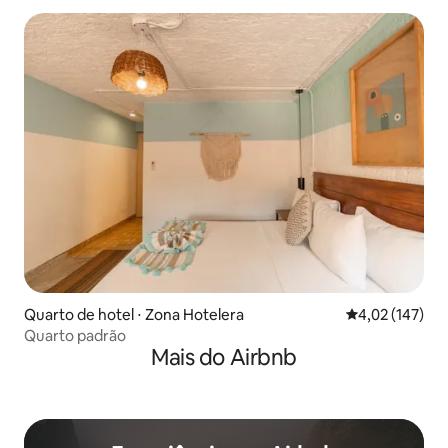
Quarto de hotel ⋅ Zona Hotelera
4,02 de uma av
4,02 (147)
Quarto padrão
Mais do Airbnb