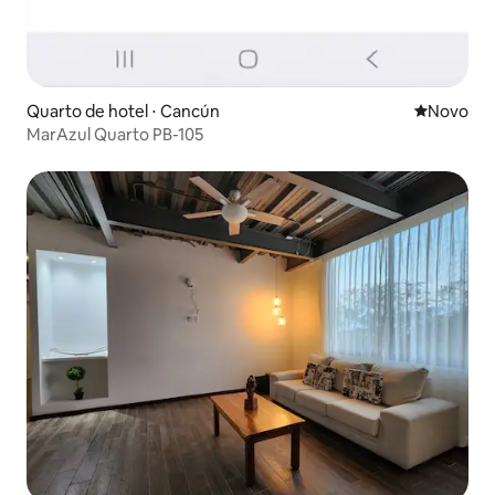
Quarto de hotel ⋅ Cancún
Novo lugar
Novo
MarAzul Quarto PB-105