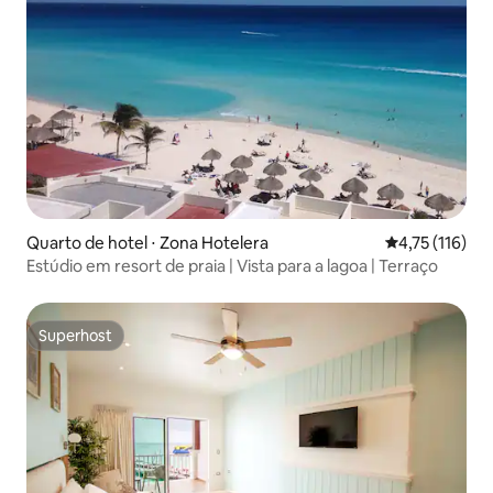
Quarto de hotel ⋅ Zona Hotelera
4,75 de uma av
4,75 (116)
Estúdio em resort de praia | Vista para a lagoa | Terraço
Superhost
Superhost