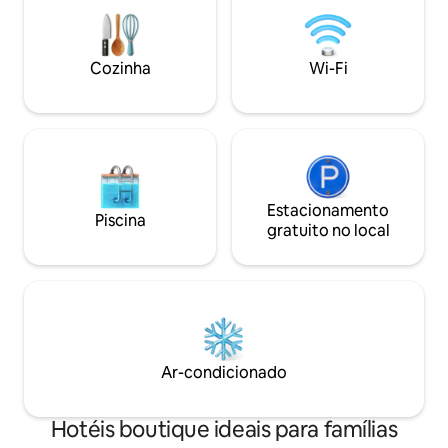
facilidade e desloque-se sem estresse
Experimente uma 
com o app da Uber e o transporte local A
que cada detalhe
poucos passos da nossa praia e piscinas
criado com amor p
em estilo resort, esta é a sua base para
Cozinha
Wi-Fi
relaxamento ou aventura em Cancún.
Estacionamento
Piscina
gratuito no local
Ar-condicionado
Hotéis boutique ideais para famílias