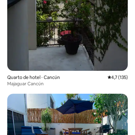
Quarto de hotel ⋅ Cancún
4,7 de uma av
4,7 (135)
Majaguar Cancún