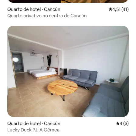
Quarto de hotel ⋅ Cancún
4,51 de uma a
4,51 (41)
Quarto privativo no centro de Cancún
Quarto de hotel ⋅ Cancún
4 de uma 
4 (3)
Lucky Duck PJ: A Gêmea