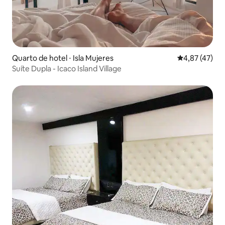
Quarto de hotel ⋅ Isla Mujeres
4,87 de uma a
4,87 (47)
Suíte Dupla - Icaco Island Village