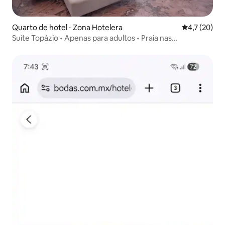
Quarto de hotel ⋅ Zona Hotelera
4,7 de uma a
4,7 (20)
Suíte Topázio • Apenas para adultos • Praia nas
proximidades