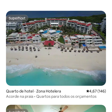
Superhost
Superhost
Quarto de hotel ⋅ Zona Hotelera
4,67 de uma av
4,67 (146)
Acorde na praia • Quartos para todos os orçamentos