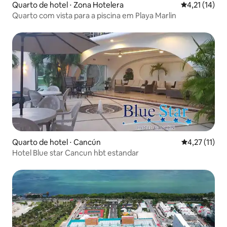
Quarto de hotel ⋅ Zona Hotelera
4,21 de uma a
4,21 (14)
Quarto com vista para a piscina em Playa Marlin
Quarto de hotel ⋅ Cancún
4,27 de uma a
4,27 (11)
Hotel Blue star Cancun hbt estandar