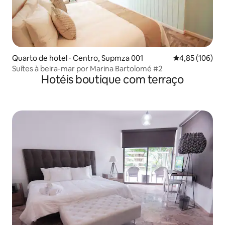
Quarto de hotel ⋅ Centro, Supmza 001
4,85 de uma av
4,85 (106)
Suítes à beira-mar por Marina Bartolomé #2
Hotéis boutique com terraço