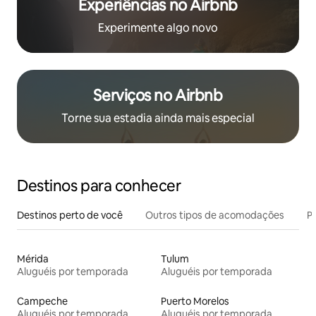
Experiências no Airbnb
Experimente algo novo
Serviços no Airbnb
Torne sua estadia ainda mais especial
Destinos para conhecer
Destinos perto de você
Outros tipos de acomodações
Pr
Mérida
Tulum
Aluguéis por temporada
Aluguéis por temporada
Campeche
Puerto Morelos
Aluguéis por temporada
Aluguéis por temporada