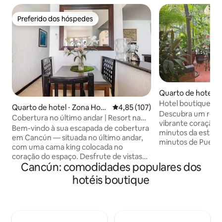
Preferido dos hóspedes
Preferido dos hóspedes
Quarto de hotel ⋅
Hotel boutique ac
Quarto de hotel ⋅ Zona Hote
4,85 de uma avaliação média de 
4,85 (107)
e encantador em
Descubra um reti
lera
Cobertura no último andar | Resort na
vibrante coração 
praia | Terraço
Bem-vindo à sua escapada de cobertura
minutos da estação
em Cancún — situada no último andar,
minutos de Puerto
com uma cama king colocada no
a mágica Zona Hot
coração do espaço. Desfrute de vistas
rápido de 550 Mbp
Cancún: comodidades populares dos
panorâmicas para o mar, nascer e pôr do
Netflix, Amazon P
sol a partir do seu terraço (semi)privado.
hotéis boutique
com todos os seus 
A cozinha simples facilita as refeições,
áreas comuns ani
ou você pode optar por receber
horas por dia, 7 d
compras de mercado diretamente na
de quarto e limpez
sua porta. Reserve excursões com
abraça você com 