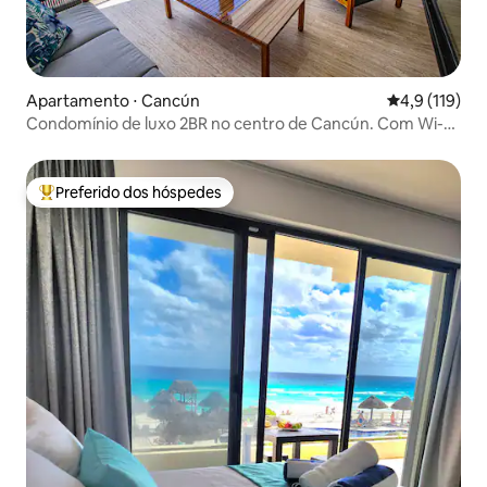
Apartamento ⋅ Cancún
4,9 de uma av
4,9 (119)
Condomínio de luxo 2BR no centro de Cancún. Com Wi-Fi
rápido!
Preferido dos hóspedes
Entre os melhores preferidos dos hóspedes