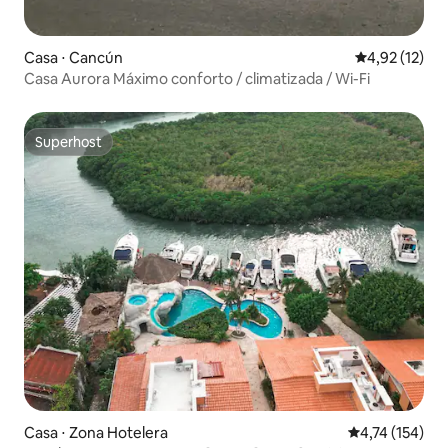
Casa ⋅ Cancún
4,92 de uma a
4,92 (12)
Casa Aurora Máximo conforto / climatizada / Wi-Fi
Superhost
Superhost
Casa ⋅ Zona Hotelera
4,74 de uma av
4,74 (154)