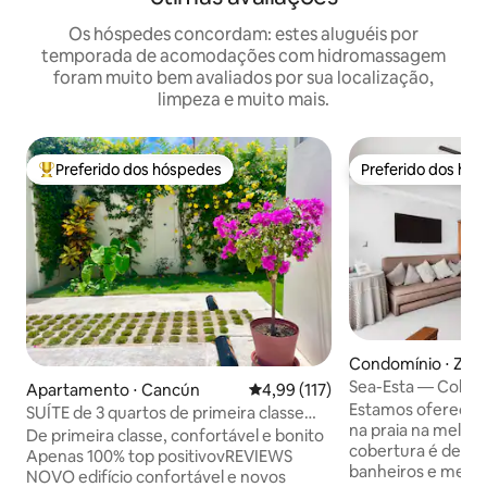
Os hóspedes concordam: estes aluguéis por
temporada de acomodações com hidromassagem
foram muito bem avaliados por sua localização,
limpeza e muito mais.
Preferido dos hóspedes
Preferido dos hó
Entre os melhores preferidos dos hóspedes
Preferido dos hó
Condomínio ⋅ Zon
Sea-Esta — Cobert
Apartamento ⋅ Cancún
4,99 de uma avaliação média de 
4,99 (117)
à praia de Cancún
Estamos oferecen
SUÍTE de 3 quartos de primeira classe
na praia na melhor
com banheiros privativos
De primeira classe, confortável e bonito
cobertura é de 2 
Apenas 100% top positivovREVIEWS
banheiros e meio 
NOVO edifício confortável e novos