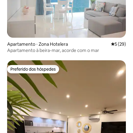
Apartamento ⋅ Zona Hotelera
5 de uma a
5 (29)
Apartamento à beira-mar, acorde com o mar
Preferido dos hóspedes
Preferido dos hóspedes