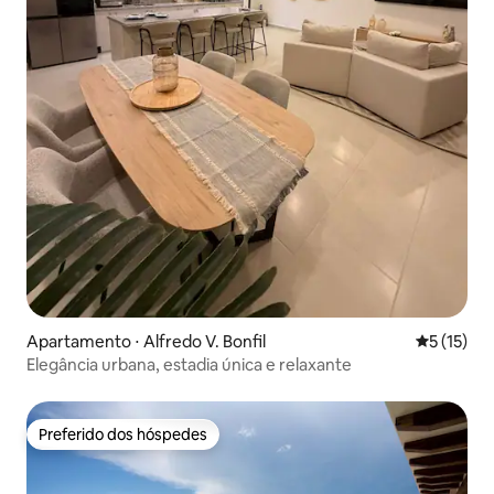
Apartamento ⋅ Alfredo V. Bonfil
5 de uma a
5 (15)
Elegância urbana, estadia única e relaxante
Preferido dos hóspedes
Preferido dos hóspedes