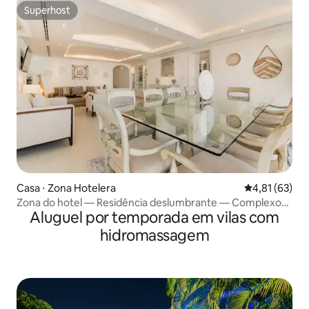
Superhost
Superhost
Casa ⋅ Zona Hotelera
4,81 de uma a
4,81 (63)
Zona do hotel — Residência deslumbrante — Complexo
Aluguel por temporada em vilas com
na praia
hidromassagem