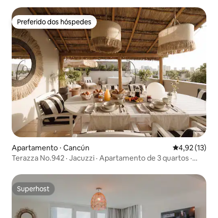
Preferido dos hóspedes
Preferido dos hóspedes
Apartamento ⋅ Cancún
4,92 de uma a
4,92 (13)
Terazza No.942 · Jacuzzi · Apartamento de 3 quartos ·
Localização Top
Superhost
Superhost