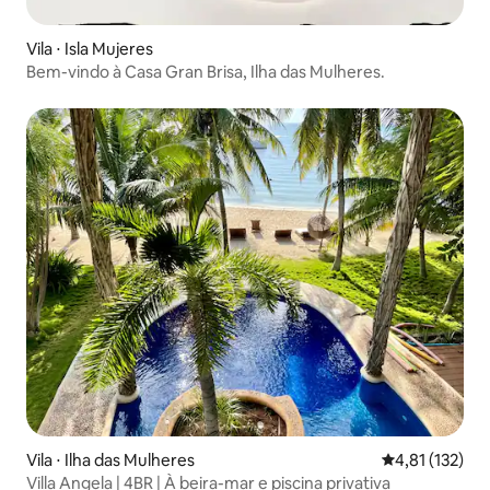
Vila ⋅ Isla Mujeres
Bem-vindo à Casa Gran Brisa, Ilha das Mulheres.
Vila ⋅ Ilha das Mulheres
4,81 de uma av
4,81 (132)
Villa Angela | 4BR | À beira-mar e piscina privativa