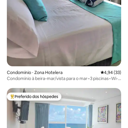
Condomínio ⋅ Zona Hotelera
4,94 de uma a
4,94 (33)
Condomínio à beira-mar/vista para o mar~3 piscinas~Wi-Fi
rápido
Preferido dos hóspedes
Entre os melhores preferidos dos hóspedes