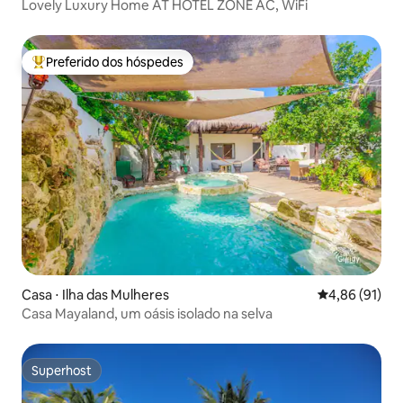
Lovely Luxury Home AT HOTEL ZONE AC, WiFi
Preferido dos hóspedes
Entre os melhores preferidos dos hóspedes
Casa ⋅ Ilha das Mulheres
4,86 de uma a
4,86 (91)
Casa Mayaland, um oásis isolado na selva
Superhost
Superhost