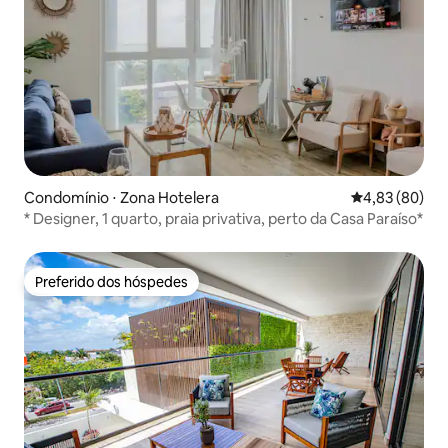
Condomínio ⋅ Zona Hotelera
4,83 de uma a
4,83 (80)
* Designer, 1 quarto, praia privativa, perto da Casa Paraíso*
Preferido dos hóspedes
Preferido dos hóspedes