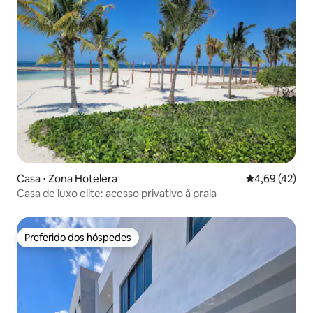
Casa ⋅ Zona Hotelera
4,69 de uma a
4,69 (42)
Casa de luxo elite: acesso privativo à praia
Preferido dos hóspedes
Preferido dos hóspedes