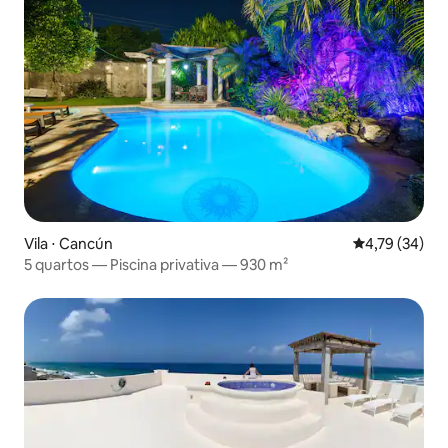
Vila ⋅ Cancún
4,79 de uma a
4,79 (34)
5 quartos — Piscina privativa — 930 m²