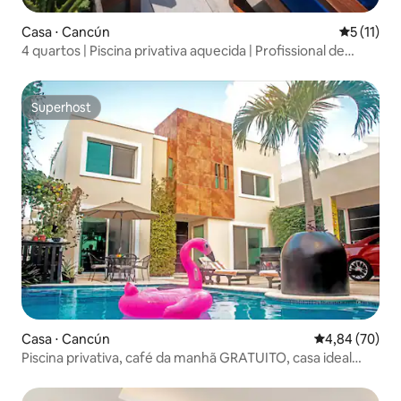
Casa ⋅ Cancún
5 de uma a
5 (11)
4 quartos | Piscina privativa aquecida | Profissional de
bilhar
Superhost
Superhost
Casa ⋅ Cancún
4,84 de uma a
4,84 (70)
Piscina privativa, café da manhã GRATUITO, casa ideal
para famílias