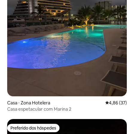
Casa ⋅ Zona Hotelera
4,86 de uma a
4,86 (37)
Casa espetacular com Marina 2
Preferido dos hóspedes
Preferido dos hóspedes