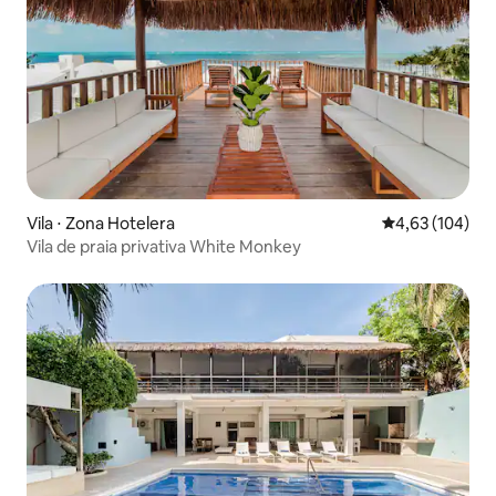
Vila ⋅ Zona Hotelera
4,63 de uma av
4,63 (104)
Vila de praia privativa White Monkey