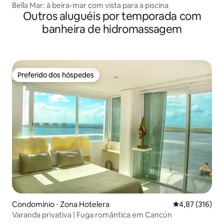
Bella Mar: à beira-mar com vista para a piscina
Outros aluguéis por temporada com
banheira de hidromassagem
Preferido dos hóspedes
Preferido dos hóspedes
Condomínio ⋅ Zona Hotelera
4,87 de uma av
4,87 (316)
Varanda privativa | Fuga romântica em Cancún