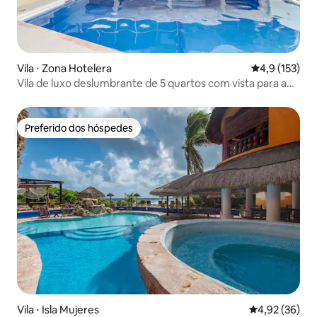
Vila ⋅ Zona Hotelera
4,9 de uma av
4,9 (153)
Vila de luxo deslumbrante de 5 quartos com vista para a
água
Preferido dos hóspedes
Preferido dos hóspedes
Vila ⋅ Isla Mujeres
4,92 de uma a
4,92 (36)