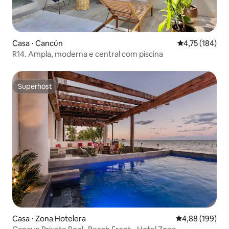
Casa ⋅ Cancún
4,75 de uma av
4,75 (184)
R14. Ampla, moderna e central com piscina
Superhost
Superhost
Casa ⋅ Zona Hotelera
4,88 de uma av
4,88 (199)