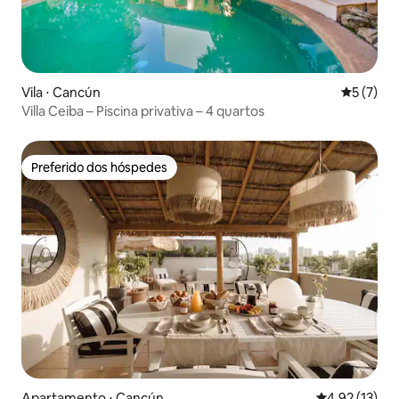
Vila ⋅ Cancún
5 de uma 
5 (7)
Villa Ceiba – Piscina privativa – 4 quartos
Preferido dos hóspedes
Preferido dos hóspedes
Apartamento ⋅ Cancún
4,92 de uma a
4,92 (13)