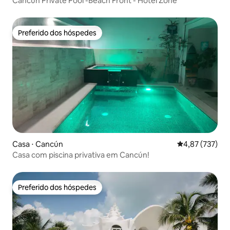
Cancun Private Pool -Beach Front - Hotel Zone
Preferido dos hóspedes
Preferido dos hóspedes
Casa ⋅ Cancún
4,87 de uma av
4,87 (737)
Casa com piscina privativa em Cancún!
Preferido dos hóspedes
Preferido dos hóspedes