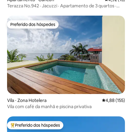
Terazza No.942 · Jacuzzi · Apartamento de 3 quartos ·
Localização Top
Preferido dos hóspedes
Preferido dos hóspedes
Vila ⋅ Zona Hotelera
4,88 de uma av
4,88 (155)
Vila com café da manhã e piscina privativa
Preferido dos hóspedes
Entre os melhores preferidos dos hóspedes