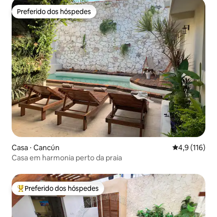
Preferido dos hóspedes
Preferido dos hóspedes
Casa ⋅ Cancún
4,9 de uma av
4,9 (116)
Casa em harmonia perto da praia
Preferido dos hóspedes
Entre os melhores preferidos dos hóspedes