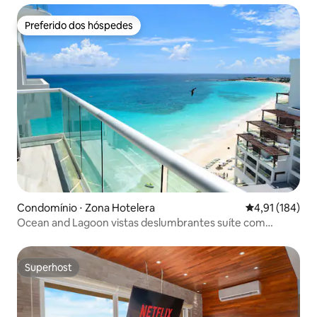
Preferido dos hóspedes
Preferido dos hóspedes
Condomínio ⋅ Zona Hotelera
4,91 de uma av
4,91 (184)
Ocean and Lagoon vistas deslumbrantes suíte com
varanda
Superhost
Superhost