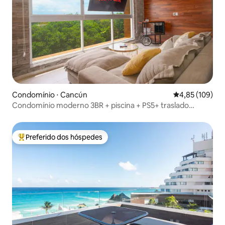
Condomínio ⋅ Cancún
4,85 de uma av
4,85 (109)
Condomínio moderno 3BR + piscina + PS5+ traslado
gratuito
Preferido dos hóspedes
Entre os melhores preferidos dos hóspedes