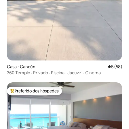
Casa ⋅ Cancún
5 de uma a
5 (58)
360 Templo · Privado · Piscina · Jacuzzi · Cinema
Preferido dos hóspedes
Entre os melhores preferidos dos hóspedes