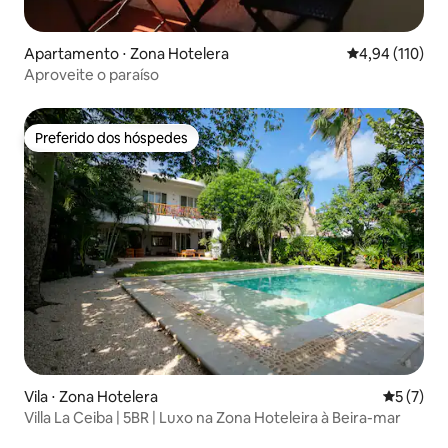
Apartamento ⋅ Zona Hotelera
4,94 de uma av
4,94 (110)
Aproveite o paraíso
Preferido dos hóspedes
Preferido dos hóspedes
Vila ⋅ Zona Hotelera
5 de uma 
5 (7)
Villa La Ceiba | 5BR | Luxo na Zona Hoteleira à Beira-mar