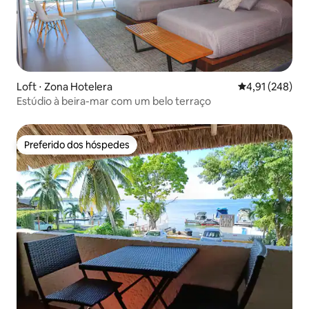
Loft ⋅ Zona Hotelera
4,91 de uma av
4,91 (248)
Estúdio à beira-mar com um belo terraço
Preferido dos hóspedes
Preferido dos hóspedes