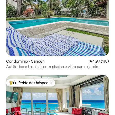
Condomínio ⋅ Cancún
4,97 de uma av
4,97 (118)
Autêntico e tropical, com piscina e vista para o jardim
Preferido dos hóspedes
Entre os melhores preferidos dos hóspedes