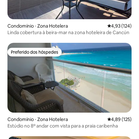
Condomínio ⋅ Zona Hotelera
4,93 de uma av
4,93 (124)
Linda cobertura à beira-mar na zona hoteleira de Cancún
Preferido dos hóspedes
Preferido dos hóspedes
Condomínio ⋅ Zona Hotelera
4,89 de uma av
4,89 (125)
Estúdio no 8º andar com vista para a praia caribenha