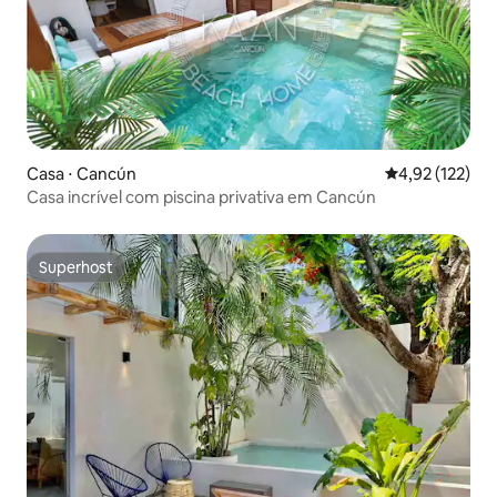
Casa ⋅ Cancún
4,92 de uma av
4,92 (122)
Casa incrível com piscina privativa em Cancún
Superhost
Superhost