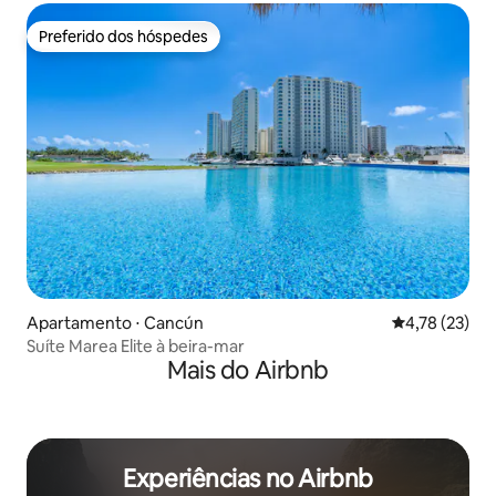
Preferido dos hóspedes
Preferido dos hóspedes
Apartamento ⋅ Cancún
4,78 de uma a
4,78 (23)
Suíte Marea Elite à beira-mar
Mais do Airbnb
Experiências no Airbnb