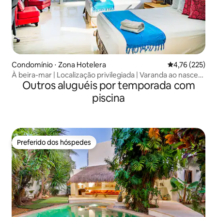
Condomínio ⋅ Zona Hotelera
4,76 de uma av
4,76 (225)
À beira-mar | Localização privilegiada | Varanda ao nascer
Outros aluguéis por temporada com
do sol
piscina
Preferido dos hóspedes
Preferido dos hóspedes