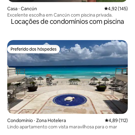
Casa ⋅ Cancún
4,92 de uma av
4,92 (145)
Excelente escolha em Cancún com piscina privada.
Locações de condomínios com piscina
Preferido dos hóspedes
Preferido dos hóspedes
Condomínio ⋅ Zona Hotelera
4,89 de uma av
4,89 (112)
Lindo apartamento com vista maravilhosa para o mar