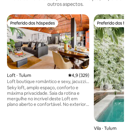
outros aspectos.
Preferido dos hóspedes
Preferido dos hó
Preferido dos hóspedes
Preferido dos hó
Loft ⋅ Tulum
4,9 de uma avaliação média de 
4,9 (329)
Loft boutique romântico e sexy, jacuzzi
privativa
Seky loft, amplo espaço, conforto e
máxima privacidade. Saia da rotina e
mergulhe no incrível deste Loft em
plano aberto e confortável. No exterior,
é uma casa acolhedora; no interior, é um
espaço único, cheio de expressões
artísticas e conforto. A jacuzzi na
varanda é um detalhe delicioso e muito
Vila ⋅ Tulum