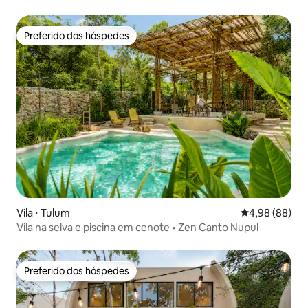
com 2 piscinas privativas
Preferido dos hóspedes
Preferido dos hóspedes
Vila ⋅ Tulum
4,98 de uma av
4,98 (88)
Vila na selva e piscina em cenote • Zen Canto Nupul
Preferido dos hóspedes
Preferido dos hóspedes