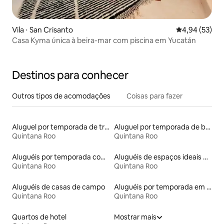
Vila ⋅ San Crisanto
4,94 de uma a
4,94 (53)
Casa Kyma única à beira-mar com piscina em Yucatán
Destinos para conhecer
Outros tipos de acomodações
Coisas para fazer
Aluguel por temporada de trailers
Aluguel por temporada de barcos
Quintana Roo
Quintana Roo
Aluguéis por temporada com suítes privativas
Aluguéis de espaços ideais para famílias
Quintana Roo
Quintana Roo
Aluguéis de casas de campo
Aluguéis por temporada em resorts
Quintana Roo
Quintana Roo
Quartos de hotel
Mostrar mais