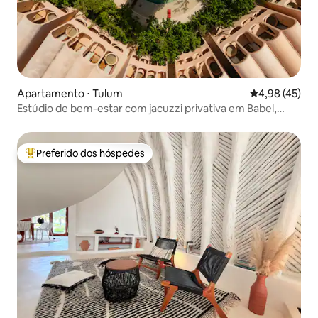
Apartamento ⋅ Tulum
4,98 de uma a
4,98 (45)
Estúdio de bem-estar com jacuzzi privativa em Babel,
Tulum
Preferido dos hóspedes
Entre os melhores preferidos dos hóspedes