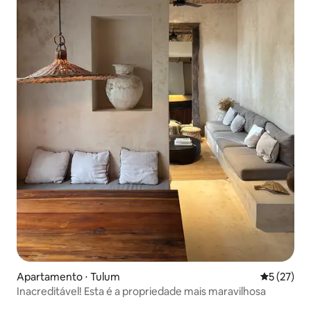
Apartamento ⋅ Tulum
5 de uma a
5 (27)
Inacreditável! Esta é a propriedade mais maravilhosa