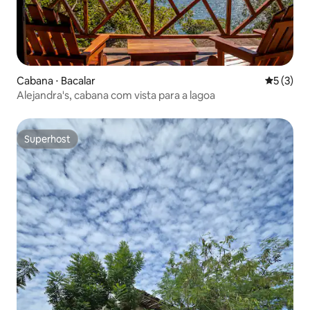
Cabana ⋅ Bacalar
5 de uma 
5 (3)
Alejandra's, cabana com vista para a lagoa
Superhost
Superhost