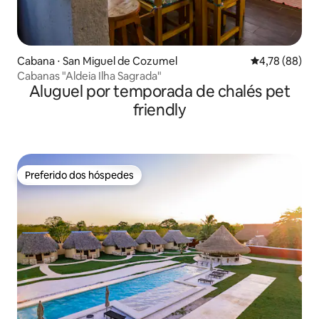
Cabana ⋅ San Miguel de Cozumel
4,78 de uma a
4,78 (88)
Cabanas "Aldeia Ilha Sagrada"
Aluguel por temporada de chalés pet
friendly
Preferido dos hóspedes
Preferido dos hóspedes