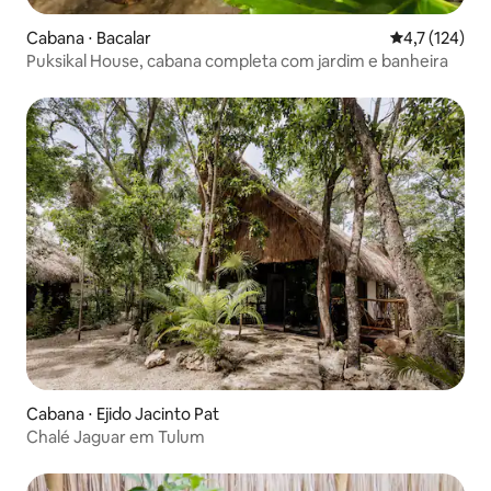
Cabana ⋅ Bacalar
4,7 de uma av
4,7 (124)
Puksikal House, cabana completa com jardim e banheira
Cabana ⋅ Ejido Jacinto Pat
Chalé Jaguar em Tulum