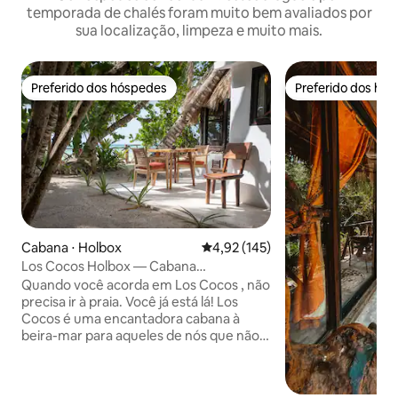
temporada de chalés foram muito bem avaliados por
sua localização, limpeza e muito mais.
Preferido dos hóspedes
Preferido dos hó
Preferido dos hóspedes
Preferido dos hó
Cabana ⋅ Holbox
4,92 de uma avaliação média de 
4,92 (145)
Los Cocos Holbox — Cabana
encantadora na praia
Quando você acorda em Los Cocos , não
precisa ir à praia. Você já está lá! Los
Cocos é uma encantadora cabana à
beira-mar para aqueles de nós que não
se cansam da praia e que adoram
experimentar aqueles pores do sol
tropical macio. De manhã, você pode ver