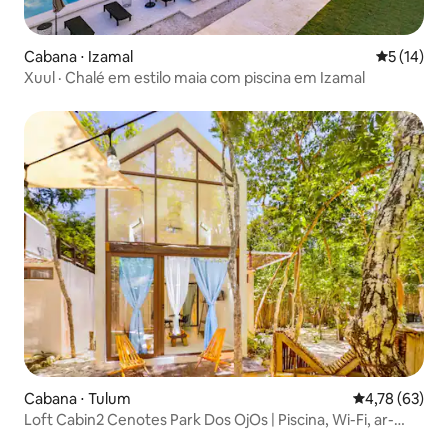
Cabana ⋅ Izamal
5 de uma a
5 (14)
Xuul · Chalé em estilo maia com piscina em Izamal
Cabana ⋅ Tulum
4,78 de uma a
4,78 (63)
Loft Cabin2 Cenotes Park Dos OjOs | Piscina, Wi-Fi, ar-
condicionado