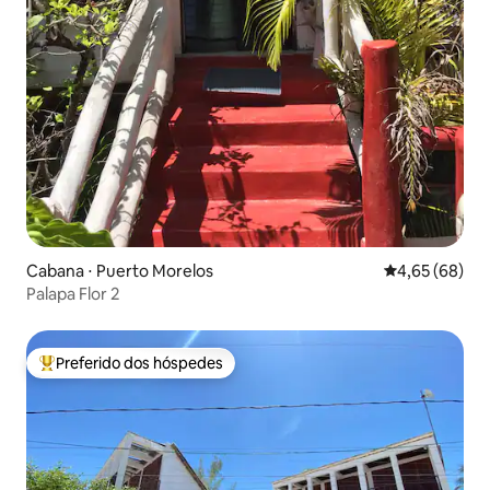
Cabana ⋅ Puerto Morelos
4,65 de uma a
4,65 (68)
Palapa Flor 2
Preferido dos hóspedes
Entre os melhores preferidos dos hóspedes