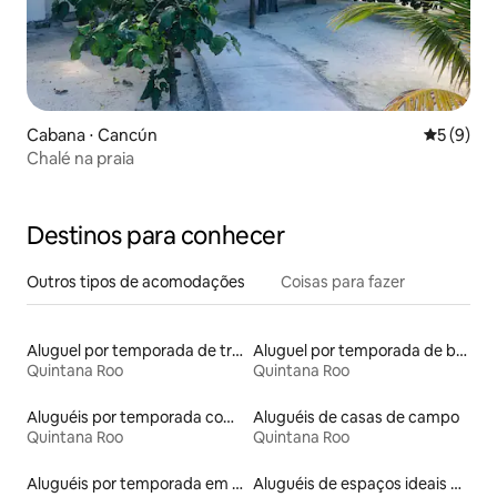
Cabana ⋅ Cancún
5 de uma 
5 (9)
Chalé na praia
Destinos para conhecer
Outros tipos de acomodações
Coisas para fazer
Aluguel por temporada de trailers
Aluguel por temporada de barcos
Quintana Roo
Quintana Roo
Aluguéis por temporada com suítes privativas
Aluguéis de casas de campo
Quintana Roo
Quintana Roo
Aluguéis por temporada em resorts
Aluguéis de espaços ideais para famílias