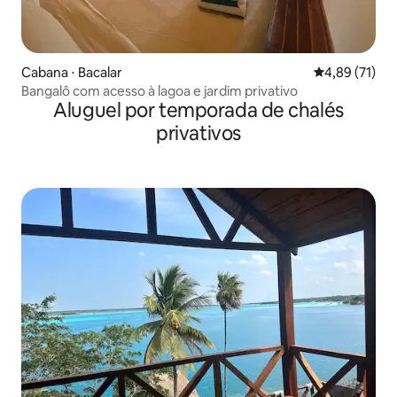
Cabana ⋅ Bacalar
4,89 de uma a
4,89 (71)
Bangalô com acesso à lagoa e jardim privativo
Aluguel por temporada de chalés
privativos