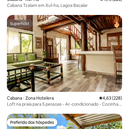
Cabana Tzalam em Xul-ha, Lagoa Bacalar
Superhost
Superhost
Cabana ⋅ Zona Hotelera
4,63 de uma av
4,63 (228)
Loft na praia para 5 pessoas - Ar-condicionado - Cozinha
americana
Preferido dos hóspedes
Preferido dos hóspedes