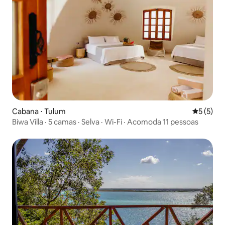
Cabana ⋅ Tulum
5 de uma 
5 (5)
Biwa Villa · 5 camas · Selva · Wi-Fi · Acomoda 11 pessoas