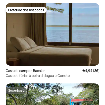
Preferido dos hóspedes
Preferido dos hóspedes
Casa de campo ⋅ Bacalar
4,94 de uma a
4,94 (36)
Casa de férias à beira da lagoa e Cenote
Superhost
Superhost