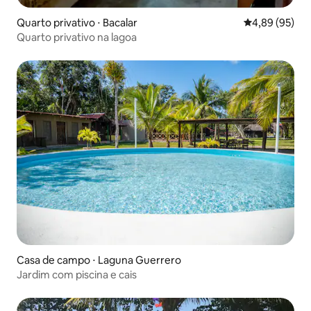
Quarto privativo ⋅ Bacalar
4,89 de uma a
4,89 (95)
Quarto privativo na lagoa
Casa de campo ⋅ Laguna Guerrero
Jardim com piscina e cais