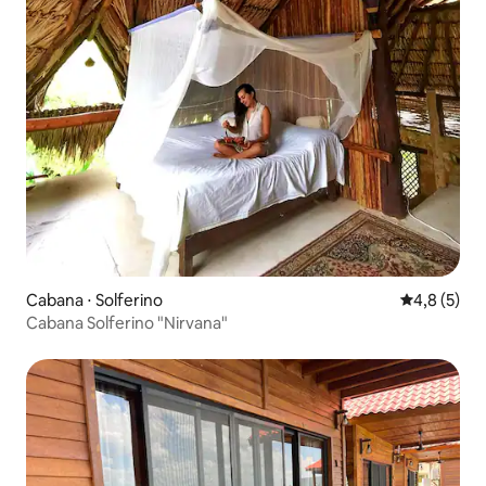
Cabana ⋅ Solferino
4,8 de uma 
4,8 (5)
Cabana Solferino "Nirvana"