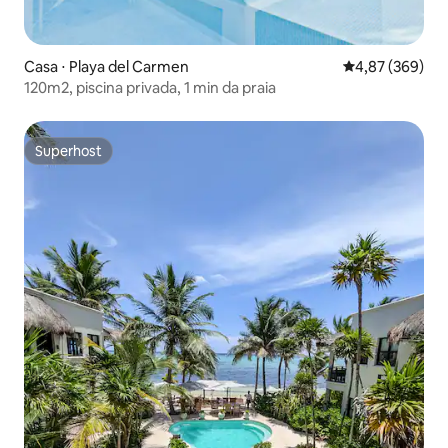
Casa ⋅ Playa del Carmen
4,87 de uma ava
4,87 (369)
120m2, piscina privada, 1 min da praia
Superhost
Superhost