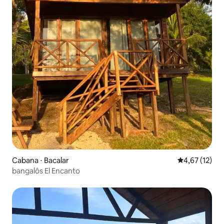
Cabana ⋅ Bacalar
4,67 de uma a
4,67 (12)
bangalôs El Encanto