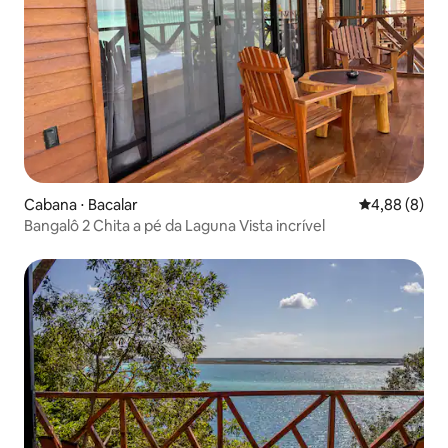
Cabana ⋅ Bacalar
4,88 de uma 
4,88 (8)
Bangalô 2 Chita a pé da Laguna Vista incrível