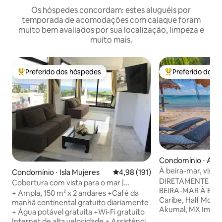
Os hóspedes concordam: estes aluguéis por
temporada de acomodações com caiaque foram
muito bem avaliados por sua localização, limpeza e
muito mais.
Preferido dos hóspedes
Preferido dos 
Entre os melhores preferidos dos hóspedes
Entre os melhore
Condomínio ⋅ Aku
À beira-mar, vista 
Condomínio ⋅ Isla Mujeres
4,98 de uma avaliação média de 
4,98 (191)
acomoda 1-4 Aku
DIRETAMENTE NA 
Cobertura com vista para o mar |
BEIRA-MAR À BEI
Carrinho de golfe + café da manhã
+ Ampla, 150 m² x 2 andares +Café da
Caribe, Half Moon 
manhã continental gratuito diariamente
Akumal, MX Imagine acordar e ver o
+ Água potável gratuita +Wi-Fi gratuito
vasto mar, palmeira
Internet de alta velocidade + Assistência