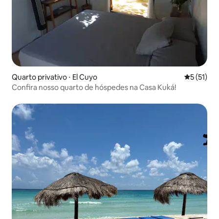
Quarto privativo ⋅ El Cuyo
5 de uma a
5 (51)
Confira nosso quarto de hóspedes na Casa Kuká!