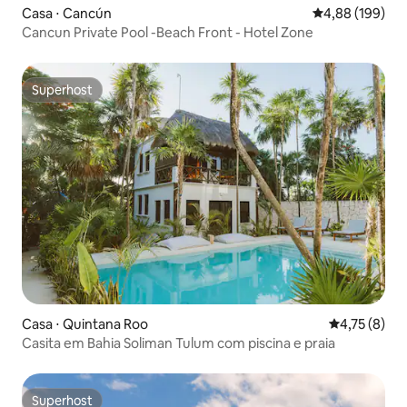
Casa ⋅ Cancún
4,88 de uma av
4,88 (199)
Cancun Private Pool -Beach Front - Hotel Zone
Superhost
Superhost
Casa ⋅ Quintana Roo
4,75 de uma 
4,75 (8)
Casita em Bahia Soliman Tulum com piscina e praia
Superhost