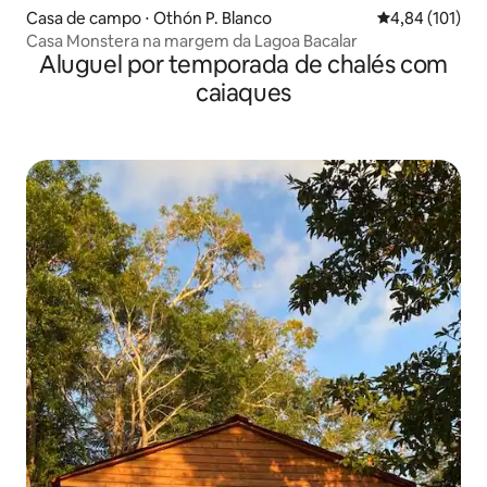
Casa de campo ⋅ Othón P. Blanco
4,84 de uma av
4,84 (101)
Casa Monstera na margem da Lagoa Bacalar
Aluguel por temporada de chalés com
caiaques