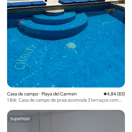
Casa de campo ⋅ Playa del Carmen
4,84 de uma a
4,84 (83)
1 Bdr. Casa de campo de praia acomoda 3 terraços com
vista para o mar
Superhost
Superhost