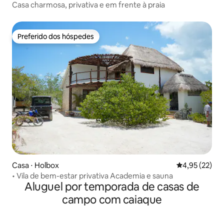
Casa charmosa, privativa e em frente à praia
Preferido dos hóspedes
Preferido dos hóspedes
Casa ⋅ Holbox
4,95 de uma a
4,95 (22)
• Vila de bem-estar privativa Academia e sauna
Aluguel por temporada de casas de
campo com caiaque