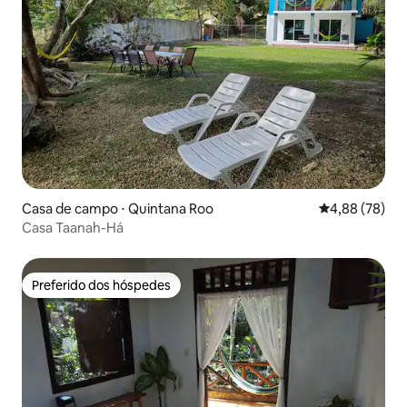
Casa de campo ⋅ Quintana Roo
4,88 de uma a
4,88 (78)
Casa Taanah-Há
Preferido dos hóspedes
Preferido dos hóspedes