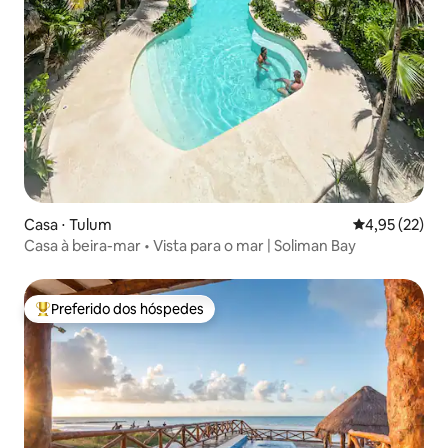
Casa ⋅ Tulum
4,95 de uma a
4,95 (22)
Casa à beira-mar • Vista para o mar | Soliman Bay
Preferido dos hóspedes
Entre os melhores preferidos dos hóspedes