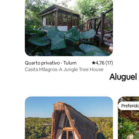
Quarto privativo ⋅ Tulum
4,76 de uma avaliação 
4,76 (17)
Casita Milagros-A Jungle Tree House
Aluguel
Preferid
Preferid