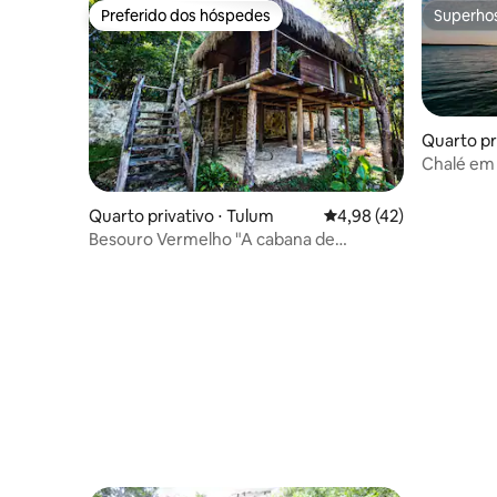
Preferido dos hóspedes
Superho
Preferido dos hóspedes
Superho
Quarto pri
Chalé em 
manhã, ca
Quarto privativo ⋅ Tulum
4,98 de uma avaliação 
4,98 (42)
Besouro Vermelho "A cabana de
madeira"