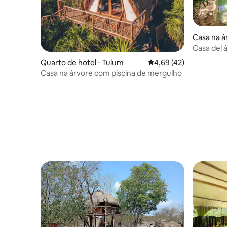
Casa na ár
men
Casa del 
a terra
Quarto de hotel ⋅ Tulum
4,69 de uma avaliação 
4,69 (42)
Casa na árvore com piscina de mergulho