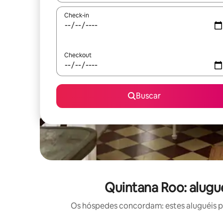
Check-in
Checkout
Buscar
Quintana Roo: alugu
Os hóspedes concordam: estes aluguéis po