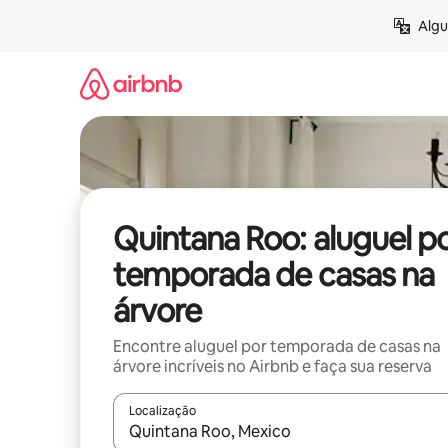
Pular
Algu
para
o
conteúdo
Quintana Roo: aluguel p
temporada de casas na
árvore
Encontre aluguel por temporada de casas na
árvore incríveis no Airbnb e faça sua reserva
Localização
Quando os resultados estiverem disponíveis, expl