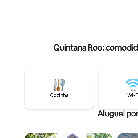
Reserve sua deslumbrante casa na
Cancún, a
árvore no dossel da selva, acorde com o
Carmen e 
canto do canto dos pássaros tropicais, se
apenas 2
você tiver sorte, alguns macacos podem
$ 12) por
até passar para dizer olá... Ou confira
delicioso caf
nossa outra casa na árvore...
cerimônia
http://www.airbnb.com.br/h/treetop-
casament
paradise
Quintana Roo: comodida
Cozinha
Wi-F
Aluguel por