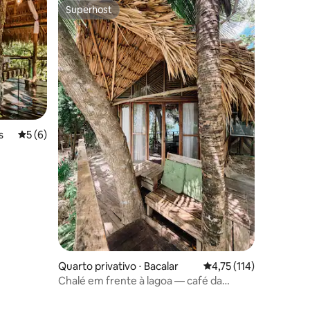
Superhost
Superhost
ções
s
5 de uma avaliação média de 5, 6 avaliações
5 (6)
Quarto privativo ⋅ Bacalar
4,75 de uma avaliação 
4,75 (114)
Chalé em frente à lagoa — café da
manhã, caiaques e Wi-Fi