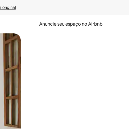
 original
Anuncie seu espaço no Airbnb
 deslizando o dedo na tela.