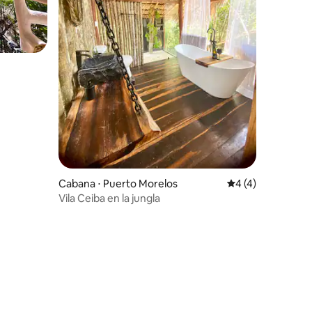
ções
Cabana ⋅ Puerto Morelos
4 de uma avaliaçã
4 (4)
Vila Ceiba en la jungla