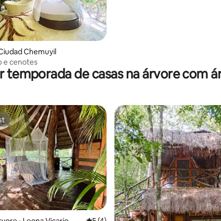
 Ciudad Chemuyil
xo e cenotes
r temporada de casas na árvore com á
st
st
rvore ⋅ Leona Vicario
5 de uma avaliação média de 5, 4 avalia
5 (4)