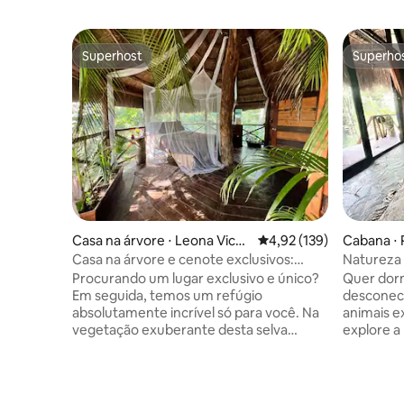
Superhost
Superho
Superhost
Superho
Casa na árvore ⋅ Leona Vicari
4,92 de uma avaliação m
4,92 (139)
Cabana ⋅ 
o
Casa na árvore e cenote exclusivos:
Natureza e
doces sonhos na selva
Rota dos
Procurando um lugar exclusivo e único?
Quer dorm
Em seguida, temos um refúgio
desconec
absolutamente incrível só para você. Na
animais e
vegetação exuberante desta selva
explore a
aguarda uma joia escondida para ser
quer se d
descoberta, juntamente com um
coração d
Cenote, há uma bela casa na árvore, uma
praia de 
caverna e até mesmo uma mini ilha.
aeroporto