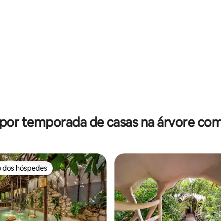
média de 5, 17 avaliações
 por temporada de casas na árvore com
o dos hóspedes
o dos hóspedes