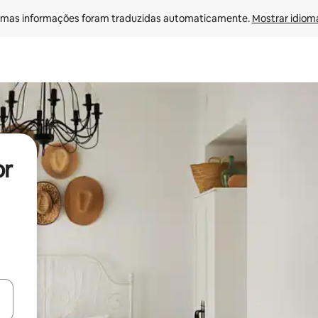
mas informações foram traduzidas automaticamente. 
Mostrar idioma
or
ore-os usando as seta para cima e para baixo do teclado ou tocando e