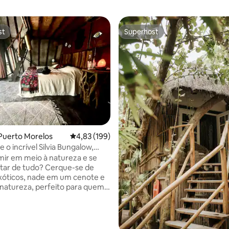
st
Superhost
st
Superhost
édia de 5, 139 avaliações
Puerto Morelos
4,83 de uma avaliação média de 5, 199 avalia
4,83 (199)
 o incrível Silvia Bungalow,
 Cenotes
ir em meio à natureza e se
tar de tudo? Cerque-se de
xóticos, nade em um cenote e
 natureza, perfeito para quem
esconectar e relaxar no
a selva. A apenas 12 minutos da
Puerto Morelos, a 25 minutos do
 de Cancún, a 35 minutos de