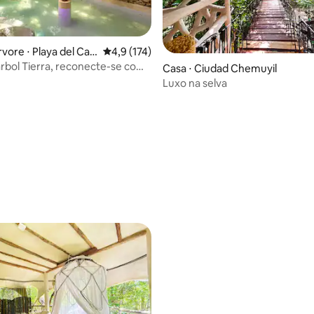
vore ⋅ Playa del Car
4,9 de uma avaliação média de 5, 174 avalia
4,9 (174)
árbol Tierra, reconecte-se com
Casa ⋅ Ciudad Chemuyil
Luxo na selva
média de 5, 42 avaliações