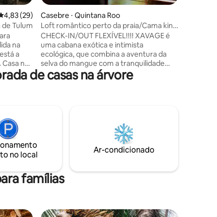
4,83 de uma avaliação média de 5, 29 avaliações
4,83 (29)
Casebre ⋅ Quintana Roo
a de Tulum
Loft romântico perto da praia/Cama king
size/Wi-Fi/AC/cozinha
ara
CHECK-IN/OUT FLEXÍVEL!!!! XAVAGE é
dida na
uma cabana exótica e intimista
está a
ecológica, que combina a aventura da
A Casa na
selva do mangue com a tranquilidade
rada de casas na árvore
nica de
pacífica de Punta Cocos. Está localizado a
 de Tulum
3 minutos das belas praias e da
bioluminescência. Você vai relaxar em
aturais em
sua palapa romântica com redes de
ropicais e
Yucatecas, ideal para fotos de sonho! A
malistas e
cabana tem uma cozinha totalmente
ma
equipada, internet via satélite, varanda,
r com a
mesa e grande terraço projetado para
ionamento
o central.
quem procura privacidade e desfruta do
Ar-condicionado
to no local
estilo rústico e artesanal.
ara famílias