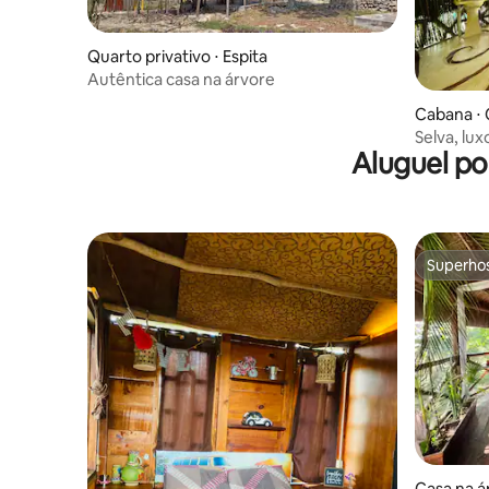
Quarto privativo ⋅ Espita
Autêntica casa na árvore
Cabana ⋅
Selva, lu
Aluguel po
Superho
Superho
Casa na á