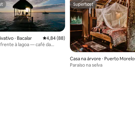
st
Superhost
st
Superhost
vativo ⋅ Bacalar
4,84 de uma avaliação média de 5, 88 avalia
4,84 (88)
frente à lagoa — café da
iaques e Wi-Fi
média de 5, 42 avaliações
Casa na árvore ⋅ Puerto Morelo
Paraíso na selva