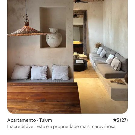
Apartamento ⋅ Tulum
5 de uma a
5 (27)
Inacreditável! Esta é a propriedade mais maravilhosa