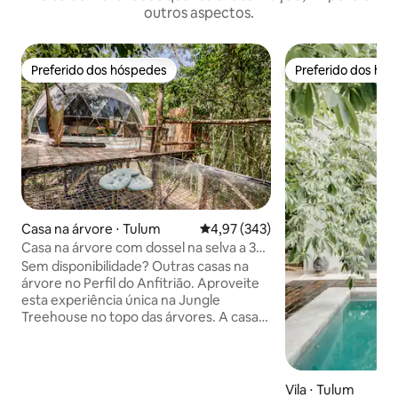
outros aspectos.
Preferido dos hóspedes
Preferido dos hó
Preferido dos hóspedes
Preferido dos hó
Casa na árvore ⋅ Tulum
4,97 de uma avaliação média de 
4,97 (343)
Casa na árvore com dossel na selva a 3
minutos a pé dos cenotes
Sem disponibilidade? Outras casas na
árvore no Perfil do Anfitrião. Aproveite
esta experiência única na Jungle
Treehouse no topo das árvores. A casa
na árvore do dossel é intencionalmente
elevada (altura: 6 Mts/20ft) e moldada
entre as árvores. Uma espaçosa cúpula
ecológica oferece todo o conforto do
Vila ⋅ Tulum