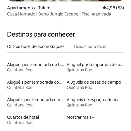
Apartamento ⋅ Tulum
4,98 de uma a
4,98 (63)
Casa Nomade | Boho Jungle Escape | Piscina privada
Destinos para conhecer
Outros tipos de acomodações
Coisas para fazer
Aluguel por temporada de trailers
Aluguel por temporada de barcos
Quintana Roo
Quintana Roo
Aluguéis por temporada com suítes privativas
Aluguéis de casas de campo
Quintana Roo
Quintana Roo
Aluguéis por temporada em resorts
Aluguéis de espaços ideais para famílias
Quintana Roo
Quintana Roo
Quartos de hotel
Mostrar mais
Quintana Roo