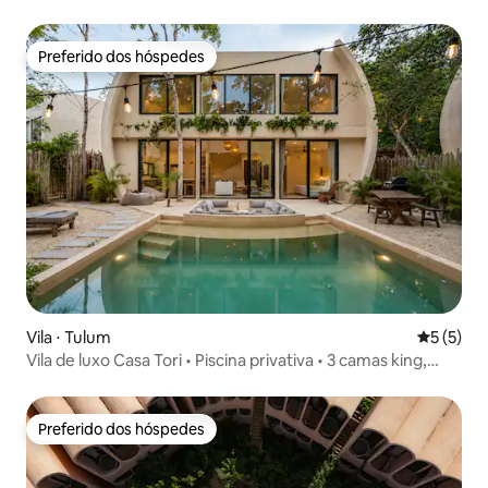
privativas e concierge
Preferido dos hóspedes
Preferido dos hóspedes
Vila ⋅ Tulum
5 de uma 
5 (5)
Vila de luxo Casa Tori • Piscina privativa • 3 camas king,
churrasqueira
Preferido dos hóspedes
Preferido dos hóspedes