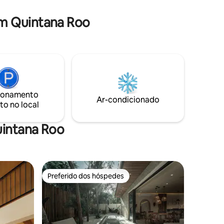
 por um
Uma fusão de móveis de madeira exótica
e mármore importado tornam este lugar
m Quintana Roo
inigualável em Cancún.
ionamento
Ar-condicionado
to no local
uintana Roo
Preferido dos hóspedes
Preferido dos hóspedes