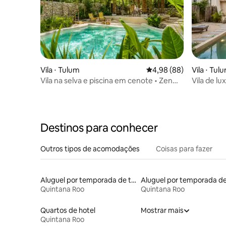
Vila ⋅ Tulum
4,98 de uma avaliação 
4,98 (88)
Vila ⋅ Tul
Vila na selva e piscina em cenote • Zen
Vila de lux
Canto Nupul
camas kin
Destinos para conhecer
Outros tipos de acomodações
Coisas para fazer
Aluguel por temporada de trailers
Quintana Roo
Quintana Roo
Quartos de hotel
Mostrar mais
Quintana Roo