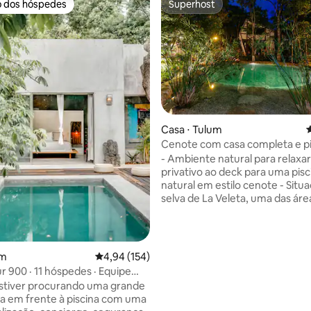
o dos hóspedes
Superhost
o dos hóspedes
Superhost
édia de 5, 329 avaliações
Casa ⋅ Tulum
4
Cenote com casa completa e pi
natural
- Ambiente natural para relaxa
privativo ao deck para uma pisc
natural em estilo cenote - Situ
selva de La Veleta, uma das áre
agradáveis de Tulum - 10 minut
praia de carro. - Fica a uma cur
caminhada de um café e a 15 m
Holistika Wellness Center ou d
um
4,94 de uma avaliação média de 5, 154 avalia
4,94 (154)
restaurantes e bares da Calle 7 
hóspedes · Equipe
Oferecemos aulas de Kundalin
nte
stiver procurando uma grande
solicitação - Café da manhã incluso - 10%
ada em frente à piscina com uma
de desconto no 2 Ceibas Beach 