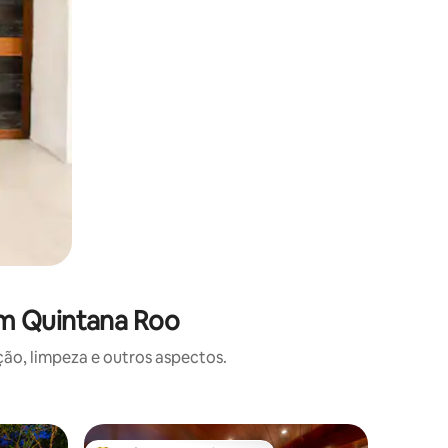
em Quintana Roo
o, limpeza e outros aspectos.
Casa de 