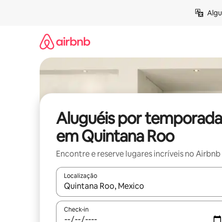
Pular
Algu
para
o
conteúdo
Aluguéis por temporada
em Quintana Roo
Encontre e reserve lugares incríveis no Airbnb
Localização
Quando os resultados estiverem disponíveis, expl
Check-in