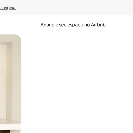
 original
Anuncie seu espaço no Airbnb
 deslizando o dedo na tela.