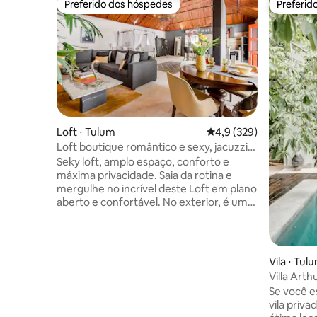
Preferido dos hóspedes
Preferid
Preferido dos hóspedes
Preferid
Loft ⋅ Tulum
4,9 de uma avaliação m
4,9 (329)
Loft boutique romântico e sexy, jacuzzi
privativa
Seky loft, amplo espaço, conforto e
máxima privacidade. Saia da rotina e
mergulhe no incrível deste Loft em plano
aberto e confortável. No exterior, é uma
casa acolhedora; no interior, é um
espaço único, cheio de expressões
artísticas e conforto. A jacuzzi na
varanda é um detalhe delicioso e muito
Vila ⋅ Tul
privativo para desfrutar. Antes de cada
Villa Arthur 900 · 11 
check-in, a vila é totalmente desinfetada,
permane
Se você e
garantindo a higiene e a destruição de
vila priv
qualquer micro-organismo, incluindo a