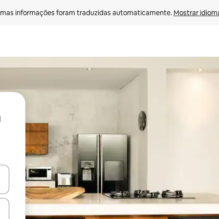
mas informações foram traduzidas automaticamente. 
Mostrar idioma
ore-os usando as seta para cima e para baixo do teclado ou tocando e