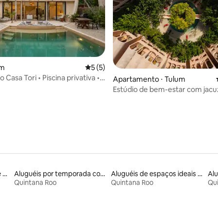
média de 5, 88 avaliações
um
5 de uma avaliação média de 5, 5 avalia
5 (5)
o Casa Tori • Piscina privativa • 3
Apartamento ⋅ Tulum
g, churrasqueira
Estúdio de bem-estar com jacu
privativa em Babel, Tulum
Aluguel por temporada de barcos
Aluguéis por temporada com suítes privativas
Aluguéis de espaços ideais para famílias
Al
Quintana Roo
Quintana Roo
Qu