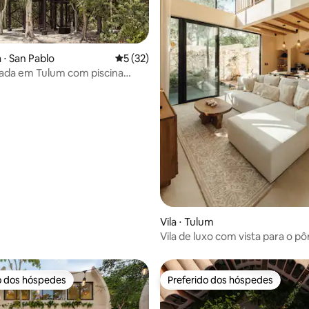
 ⋅ San Pablo
5 de uma avaliação média de 5, 32 avalia
5 (32)
ada em Tulum com piscina
e vista para o cenote
média de 5, 27 avaliações
Vila ⋅ Tulum
Vila de luxo com vista para o pôr
piscinas privativas e concierge
o dos hóspedes
Preferido dos hóspedes
o dos hóspedes
Preferido dos hóspedes