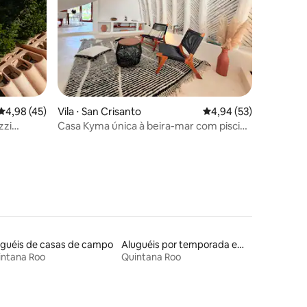
ções
4,98 de uma avaliação média de 5, 45 avaliações
4,98 (45)
Vila ⋅ San Crisanto
4,94 de uma avaliação
4,94 (53)
zzi
Casa Kyma única à beira-mar com piscina
em Yucatán
uguéis de casas de campo
Aluguéis por temporada em resorts
intana Roo
Quintana Roo