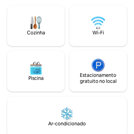
trem local e a 25 
misturam com uma cozinha de fazenda
de Marselha com 
e lençóis franceses. Os dias trazem
gratuito. Uma ave
visitas ao mercado, explorações de
espera por você n
vinícolas e vinhos ao pôr do sol sob as
Provença!
estrelas. As cerejeiras em flor na
primavera e os campos de lavanda no
Cozinha
Wi-Fi
verão completam o charme sazonal. A
apenas 5 minutos das padarias da aldeia,
mas pacificamente isolado.
Estacionamento
Piscina
gratuito no local
Ar-condicionado