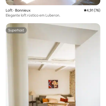
Loft ⋅ Bonnieux
4,91 de uma a
4,91 (76)
Elegante loft rústico em Luberon.
Superhost
Superhost