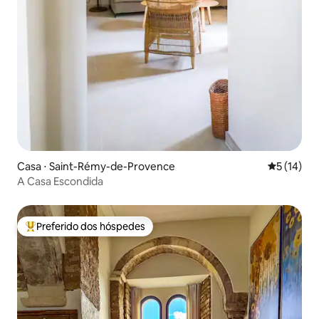
Casa ⋅ Saint-Rémy-de-Provence
5 de uma a
5 (14)
A Casa Escondida
Preferido dos hóspedes
Entre os melhores preferidos dos hóspedes