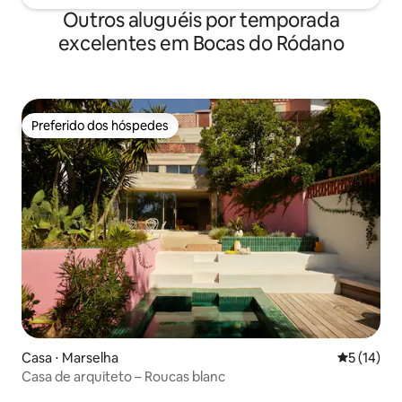
Outros aluguéis por temporada
excelentes em Bocas do Ródano
Preferido dos hóspedes
Preferido dos hóspedes
Casa ⋅ Marselha
5 de uma a
5 (14)
Casa de arquiteto – Roucas blanc