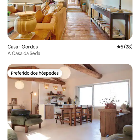
Casa ⋅ Gordes
5 de uma a
5 (28)
A Casa da Seda
Preferido dos hóspedes
Preferido dos hóspedes