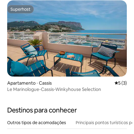
Superhost
Superhost
Apartamento ⋅ Cassis
5 de uma 
5 (3)
Le Marinologue-Cassis-Winkyhouse Selection
Destinos para conhecer
Outros tipos de acomodações
Principais pontos turísticos po