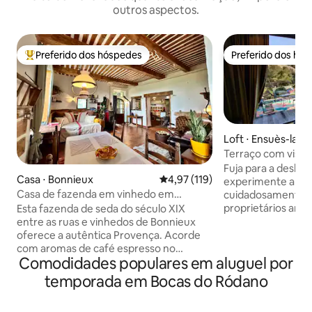
outros aspectos.
Preferido dos hóspedes
Preferido dos hó
Entre os melhores preferidos dos hóspedes
Preferido dos hó
Loft ⋅ Ensuès-la-
Terraço com vista
acesso à praia
Fuja para a deslu
Casa ⋅ Bonnieux
4,97 de uma avaliação média de 
4,97 (119)
experimente a Pr
Casa de fazenda em vinhedo em
cuidadosamente p
Bonnieux — Animais de estimação bem-
proprietários arq
Esta fazenda de seda do século XIX
vindos
vistas deslumbrant
entre as ruas e vinhedos de Bonnieux
o mar a partir do s
oferece a autêntica Provença. Acorde
desfrute de todos
com aromas de café espresso no
Comodidades populares em aluguel por
modernos. Caminhe
terraço com vista para as vinhas e, em
e explore as ens
seguida, passeie para croissants quentes
temporada em Bocas do Ródano
marinho gratuito
enquanto os sinos tocam. Paredes de
localizado a 10 mi
pedra históricas e vigas de carvalho se