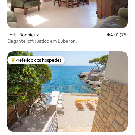
Loft ⋅ Bonnieux
4,91 de uma a
4,91 (76)
Elegante loft rústico em Luberon.
Preferido dos hóspedes
Entre os melhores preferidos dos hóspedes