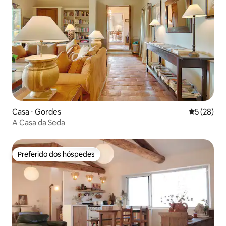
Casa ⋅ Gordes
5 de uma a
5 (28)
A Casa da Seda
Preferido dos hóspedes
Preferido dos hóspedes