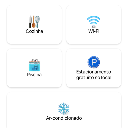
trem local e a 25 
misturam com uma cozinha de fazenda
de Marselha com 
e lençóis franceses. Os dias trazem
gratuito. Uma ave
visitas ao mercado, explorações de
espera por você n
vinícolas e vinhos ao pôr do sol sob as
Provença!
estrelas. As cerejeiras em flor na
primavera e os campos de lavanda no
Cozinha
Wi-Fi
verão completam o charme sazonal. A
apenas 5 minutos das padarias da aldeia,
mas pacificamente isolado.
Estacionamento
Piscina
gratuito no local
Ar-condicionado