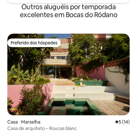
Outros aluguéis por temporada
excelentes em Bocas do Ródano
Preferido dos hóspedes
Preferido dos hóspedes
Casa ⋅ Marselha
5 de uma a
5 (14)
Casa de arquiteto – Roucas blanc