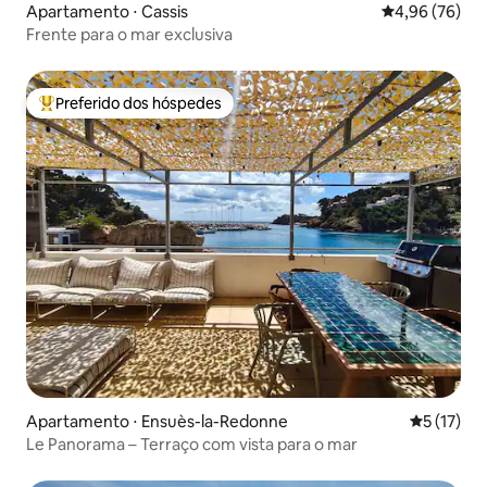
Apartamento ⋅ Cassis
4,96 de uma a
4,96 (76)
Frente para o mar exclusiva
Preferido dos hóspedes
Entre os melhores preferidos dos hóspedes
Apartamento ⋅ Ensuès-la-Redonne
5 de uma a
5 (17)
Le Panorama – Terraço com vista para o mar