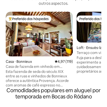
outros aspectos.
Preferido dos hóspedes
Preferido dos hó
Entre os melhores preferidos dos hóspedes
Preferido dos hó
Loft ⋅ Ensuès-la-
Terraço com vista
acesso à praia
Fuja para a deslu
Casa ⋅ Bonnieux
4,97 de uma avaliação média de 
4,97 (119)
experimente a Pr
Casa de fazenda em vinhedo em
cuidadosamente p
Bonnieux — Animais de estimação bem-
proprietários arq
Esta fazenda de seda do século XIX
vindos
vistas deslumbrant
entre as ruas e vinhedos de Bonnieux
o mar a partir do s
oferece a autêntica Provença. Acorde
desfrute de todos
com aromas de café espresso no
Comodidades populares em aluguel por
modernos. Caminhe
terraço com vista para as vinhas e, em
e explore as ens
seguida, passeie para croissants quentes
temporada em Bocas do Ródano
marinho gratuito
enquanto os sinos tocam. Paredes de
localizado a 10 mi
pedra históricas e vigas de carvalho se