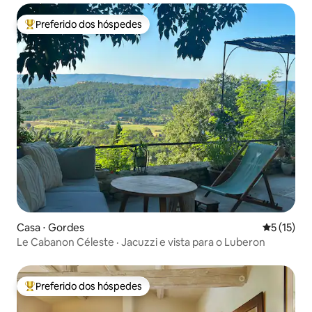
Preferido dos hóspedes
Entre os melhores preferidos dos hóspedes
Casa ⋅ Gordes
5 de uma a
5 (15)
Le Cabanon Céleste · Jacuzzi e vista para o Luberon
Preferido dos hóspedes
Entre os melhores preferidos dos hóspedes