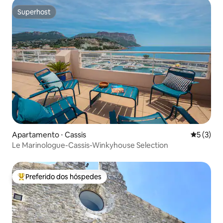
Superhost
Superhost
Apartamento ⋅ Cassis
5 de uma 
5 (3)
Le Marinologue-Cassis-Winkyhouse Selection
Preferido dos hóspedes
Entre os melhores preferidos dos hóspedes