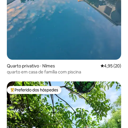
Quarto privativo ⋅ Nîmes
4,95 de uma a
4,95 (20)
quarto em casa de família com piscina
Preferido dos hóspedes
Entre os melhores preferidos dos hóspedes