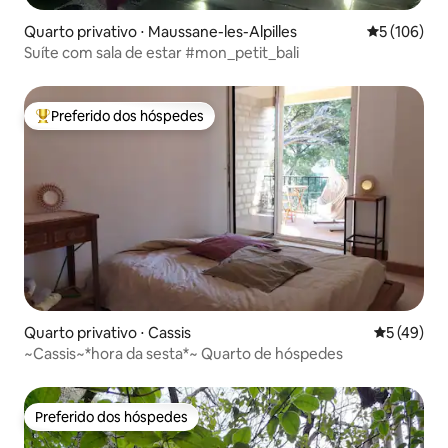
Quarto privativo ⋅ Maussane-les-Alpilles
5 de uma av
5 (106)
Suíte com sala de estar #mon_petit_bali
Preferido dos hóspedes
Entre os melhores preferidos dos hóspedes
Quarto privativo ⋅ Cassis
5 de uma a
5 (49)
~Cassis~*hora da sesta*~ Quarto de hóspedes
Preferido dos hóspedes
Preferido dos hóspedes