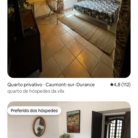
Quarto privativo ⋅ Caumont-sur-Durance
4,8 de uma av
4,8 (112)
quarto de hóspedes da vila
Preferido dos hóspedes
Preferido dos hóspedes