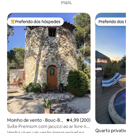
mais.
Preferido dos hóspedes
Preferido dos hó
Entre os melhores preferidos dos hóspedes
Preferido dos hó
Moinho de vento ⋅ Bouc-Bel
4,99 de uma avaliação média de 5
4,99 (200)
-Air
Suíte Premium com jacuzzi ao ar livre no
Quarto privativo ⋅ 
moinho
Venha viver um verão inesquecível no