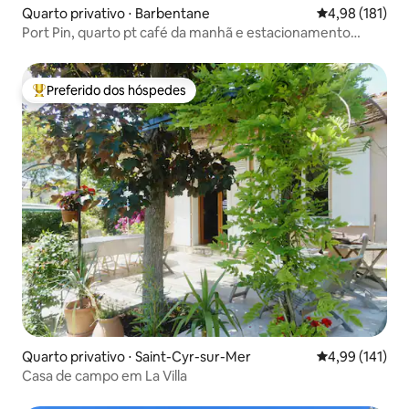
Quarto privativo ⋅ Barbentane
4,98 de uma av
4,98 (181)
Port Pin, quarto pt café da manhã e estacionamento
privativo.
Preferido dos hóspedes
Entre os melhores preferidos dos hóspedes
Quarto privativo ⋅ Saint-Cyr-sur-Mer
4,99 de uma av
4,99 (141)
Casa de campo em La Villa