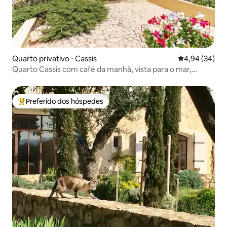
Quarto privativo ⋅ Cassis
4,94 de uma a
4,94 (34)
Quarto Cassis com café da manhã, vista para o mar,
piscina
Preferido dos hóspedes
Entre os melhores preferidos dos hóspedes