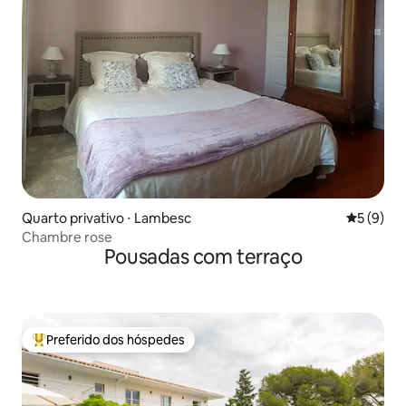
Quarto privativo ⋅ Lambesc
5 de uma 
5 (9)
Chambre rose
Pousadas com terraço
Preferido dos hóspedes
Entre os melhores preferidos dos hóspedes