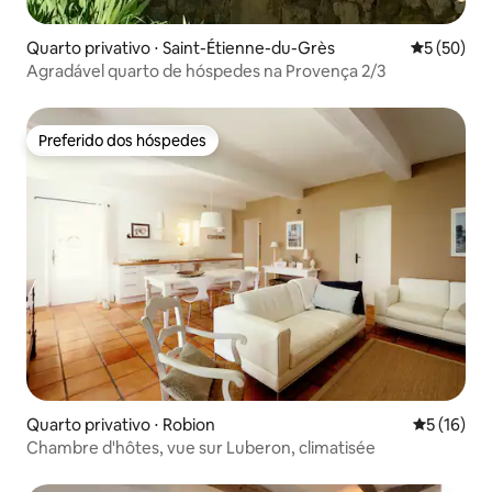
Quarto privativo ⋅ Saint-Étienne-du-Grès
5 de uma a
5 (50)
Agradável quarto de hóspedes na Provença 2/3
Preferido dos hóspedes
Preferido dos hóspedes
Quarto privativo ⋅ Robion
5 de uma a
5 (16)
Chambre d'hôtes, vue sur Luberon, climatisée