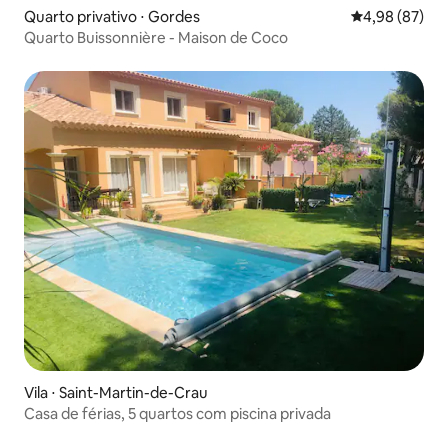
Quarto privativo ⋅ Gordes
4,98 de uma a
4,98 (87)
Quarto Buissonnière - Maison de Coco
Vila ⋅ Saint-Martin-de-Crau
Casa de férias, 5 quartos com piscina privada