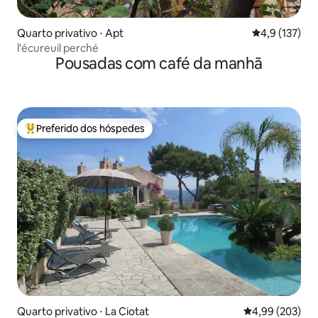
Quarto privativo ⋅ Apt
4,9 de uma av
4,9 (137)
l'écureuil perché
Pousadas com café da manhã
Preferido dos hóspedes
Entre os melhores preferidos dos hóspedes
Quarto privativo ⋅ La Ciotat
4,99 de uma ava
4,99 (203)