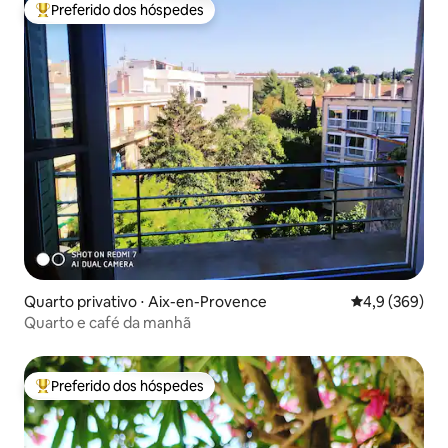
Preferido dos hóspedes
Entre os melhores preferidos dos hóspedes
Quarto privativo ⋅ Aix-en-Provence
4,9 de uma av
4,9 (369)
Quarto e café da manhã
Preferido dos hóspedes
Entre os melhores preferidos dos hóspedes