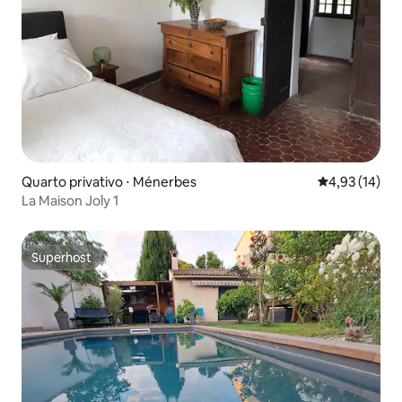
Quarto privativo ⋅ Ménerbes
4,93 de uma a
4,93 (14)
La Maison Joly 1
Superhost
Superhost