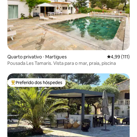
Quarto privativo ⋅ Martigues
4,99 de uma av
4,99 (111)
Pousada Les Tamaris. Vista para o mar, praia, piscina
Preferido dos hóspedes
Entre os melhores preferidos dos hóspedes