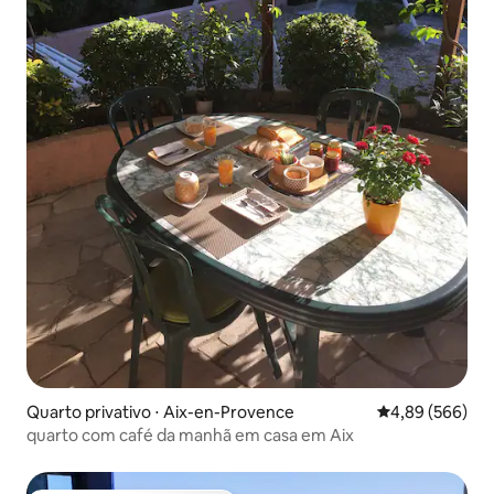
Quarto privativo ⋅ Aix-en-Provence
4,89 de uma ava
4,89 (566)
quarto com café da manhã em casa em Aix