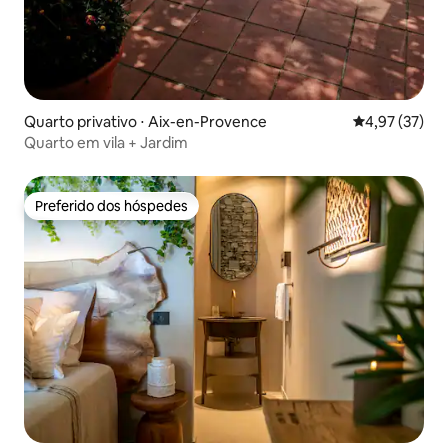
Quarto privativo ⋅ Aix-en-Provence
4,97 de uma a
4,97 (37)
Quarto em vila + Jardim
Preferido dos hóspedes
Preferido dos hóspedes