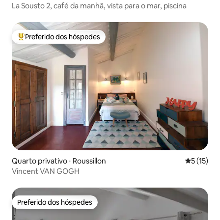
La Sousto 2, café da manhã, vista para o mar, piscina
Preferido dos hóspedes
Entre os melhores preferidos dos hóspedes
Quarto privativo ⋅ Roussillon
5 de uma a
5 (15)
Vincent VAN GOGH
Preferido dos hóspedes
Preferido dos hóspedes