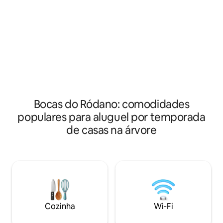
uma vista muito bonita. Tranquilidade
Aix, a 30 minutos d
absoluta. Grande terraço sombreado
amplo com 4 terr
com vista magnífica, cozinha de verão. A
Fermob. Casa na á
casa tem 5 quartos: 4 camas de 140 cm,
quartos 160*200 de
camas dobráveis 2 x 90 cm. Cabana
de jogos/TV, 3 ba
sobre palafitas, cama de 160 cm com
qualidade, móveis
todo o conforto. Escritório/sala de TV.
Limpeza toda sem
Sala principal, sala de jantar e cozinha de
piscina incluída. 2 
45 m². Piscina redonda de 5,5 m de
mosquito para paz 
diâmetro, com revestimento de madeira
Bocas do Ródano: comodidades
e terraço.
populares para aluguel por temporada
de casas na árvore
Cozinha
Wi-Fi