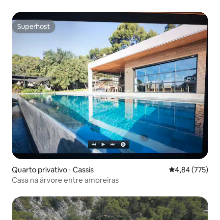
Superhost
Superhost
Quarto privativo ⋅ Cassis
4,84 de uma av
4,84 (775)
Casa na árvore entre amoreiras