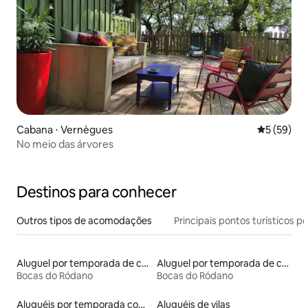
Cabana ⋅ Vernègues
5 de uma a
5 (59)
No meio das árvores
Destinos para conhecer
Outros tipos de acomodações
Principais pontos turísticos po
Aluguel por temporada de casas de hóspedes
Aluguel por temporada de castelos
Bocas do Ródano
Bocas do Ródano
Aluguéis por temporada com acesso ao lago
Aluguéis de vilas