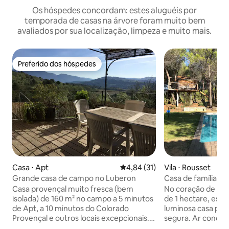
Os hóspedes concordam: estes aluguéis por
temporada de casas na árvore foram muito bem
avaliados por sua localização, limpeza e muito mais.
Preferido dos hóspedes
Preferido dos hóspedes
Casa ⋅ Apt
4,84 de uma avaliação média de
4,84 (31)
Vila ⋅ Rousset
Grande casa de campo no Luberon
Casa de família ru
Casa provençal muito fresca (bem
No coração de uma
isolada) de 160 m² no campo a 5 minutos
de 1 hectare, espa
de Apt, a 10 minutos do Colorado
luminosa casa pro
Provençal e outros locais excepcionais.
segura. Ar condic
Terreno arborizado de um hectare com
cima e na sala de 