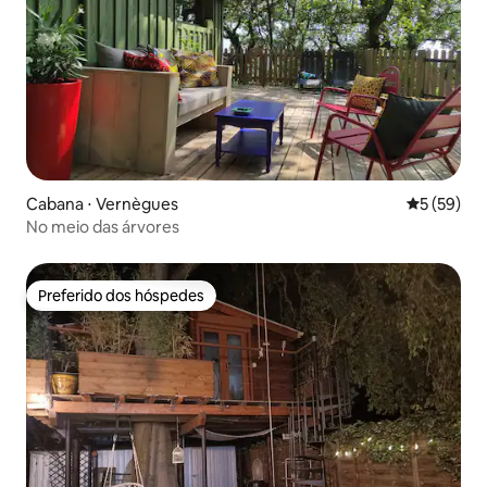
Cabana ⋅ Vernègues
5 de uma a
5 (59)
No meio das árvores
Preferido dos hóspedes
Preferido dos hóspedes