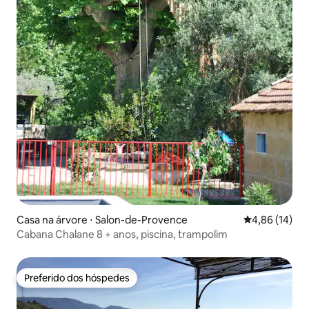
Casa na árvore ⋅ Salon-de-Provence
4,86 de uma a
4,86 (14)
Cabana Chalane 8 + anos, piscina, trampolim
Preferido dos hóspedes
Preferido dos hóspedes