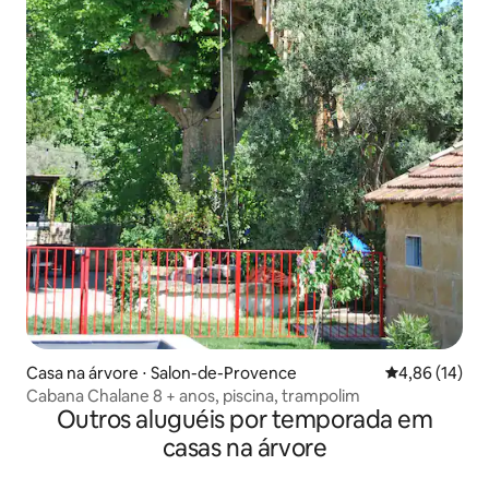
Casa na árvore ⋅ Salon-de-Provence
4,86 de uma a
4,86 (14)
Cabana Chalane 8 + anos, piscina, trampolim
Outros aluguéis por temporada em
casas na árvore