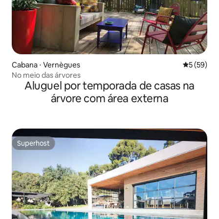
Cabana ⋅ Vernègues
5 de uma a
5 (59)
No meio das árvores
Aluguel por temporada de casas na
árvore com área externa
Superhost
Superhost