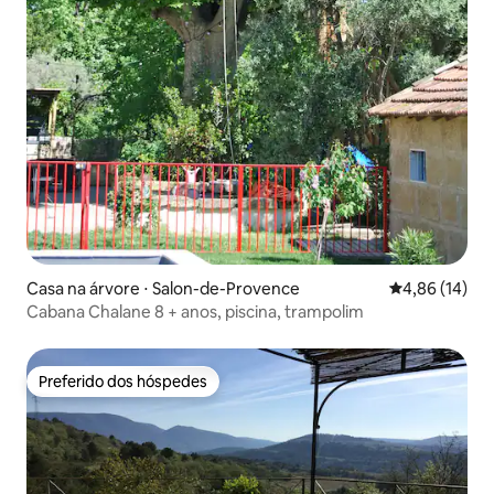
Casa na árvore ⋅ Salon-de-Provence
4,86 de uma a
4,86 (14)
Cabana Chalane 8 + anos, piscina, trampolim
Preferido dos hóspedes
Preferido dos hóspedes