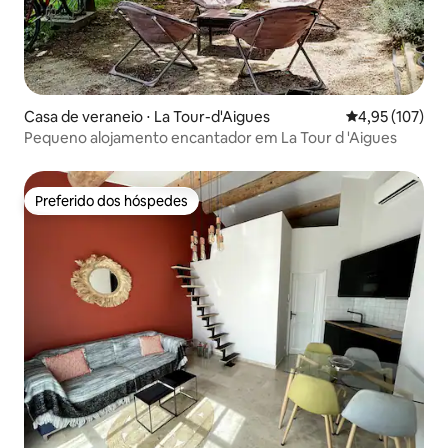
Casa de veraneio ⋅ La Tour-d'Aigues
4,95 de uma av
4,95 (107)
Pequeno alojamento encantador em La Tour d 'Aigues
Preferido dos hóspedes
Preferido dos hóspedes