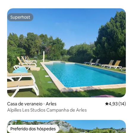
Superhost
Superhost
Casa de veraneio ⋅ Arles
4,93 de uma a
4,93 (14)
Alpilles Les Studios Campanha de Arles
Preferido dos hóspedes
Preferido dos hóspedes