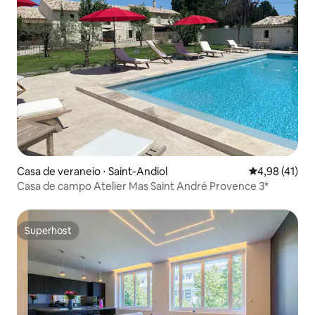
Casa de veraneio ⋅ Saint-Andiol
4,98 de uma a
4,98 (41)
Casa de campo Atelier Mas Saint André Provence 3*
Superhost
Superhost