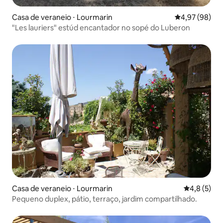
Casa de veraneio ⋅ Lourmarin
4,97 de uma a
4,97 (98)
"Les lauriers" estúd encantador no sopé do Luberon
Casa de veraneio ⋅ Lourmarin
4,8 de uma 
4,8 (5)
Pequeno duplex, pátio, terraço, jardim compartilhado.