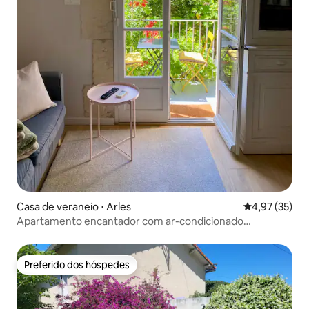
Casa de veraneio ⋅ Arles
4,97 de uma a
4,97 (35)
Apartamento encantador com ar-condicionado
"L'Arlésien"
Preferido dos hóspedes
Preferido dos hóspedes