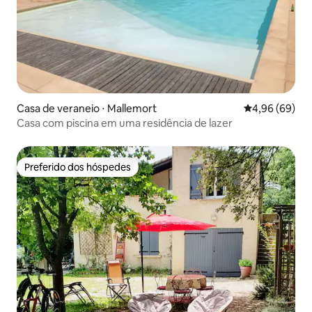
Casa de veraneio ⋅ Mallemort
4,96 de uma av
4,96 (69)
Casa com piscina em uma residência de lazer
Preferido dos hóspedes
Preferido dos hóspedes