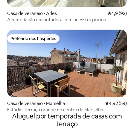
Casa de veraneio ⋅ Arles
4,9 de uma a
4,9 (92)
Acomodação encantadora com acesso à piscina
Preferido dos hóspedes
Preferido dos hóspedes
Casa de veraneio ⋅ Marselha
4,92 de uma a
4,92 (59)
Estúdio, terraço grande no centro de Marselha
Aluguel por temporada de casas com
terraço