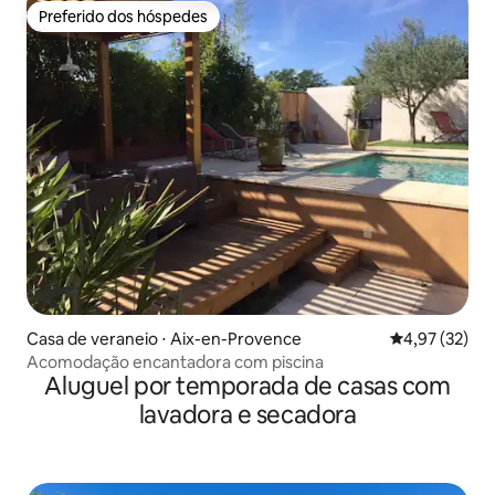
Preferido dos hóspedes
Preferido dos hóspedes
Casa de veraneio ⋅ Aix-en-Provence
4,97 de uma a
4,97 (32)
Acomodação encantadora com piscina
Aluguel por temporada de casas com
lavadora e secadora