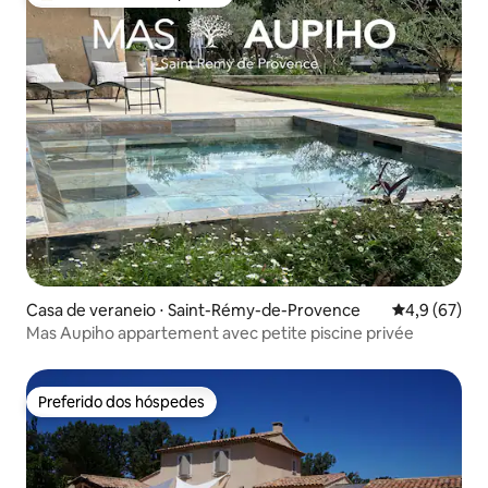
Entre os melhores preferidos dos hóspedes
Casa de veraneio ⋅ Saint-Rémy-de-Provence
4,9 de uma a
4,9 (67)
Mas Aupiho appartement avec petite piscine privée
Preferido dos hóspedes
Preferido dos hóspedes