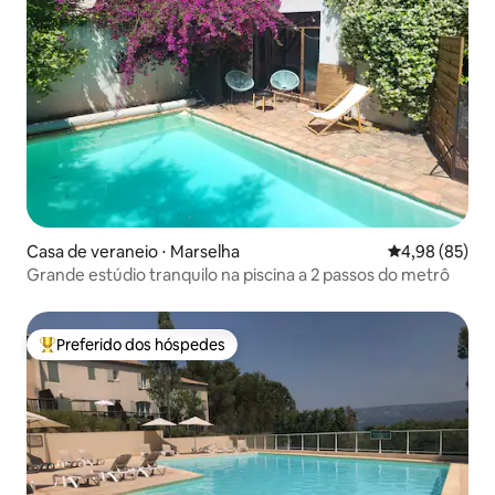
Casa de veraneio ⋅ Marselha
4,98 de uma a
4,98 (85)
Grande estúdio tranquilo na piscina a 2 passos do metrô
Preferido dos hóspedes
Entre os melhores preferidos dos hóspedes