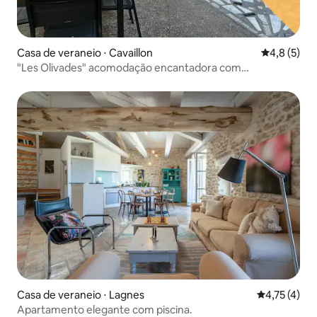
Casa de veraneio ⋅ Cavaillon
4,8 de uma 
4,8 (5)
"Les Olivades" acomodação encantadora com
estacionamento
Casa de veraneio ⋅ Lagnes
4,75 de uma 
4,75 (4)
Apartamento elegante com piscina.