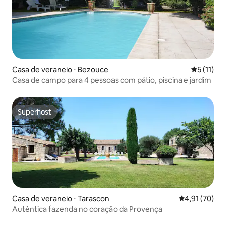
Casa de veraneio ⋅ Bezouce
5 de uma a
5 (11)
Casa de campo para 4 pessoas com pátio, piscina e jardim
Superhost
Superhost
Casa de veraneio ⋅ Tarascon
4,91 de uma a
4,91 (70)
Autêntica fazenda no coração da Provença