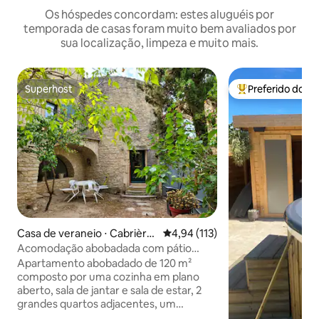
Os hóspedes concordam: estes aluguéis por
temporada de casas foram muito bem avaliados por
sua localização, limpeza e muito mais.
Superhost
Preferido dos 
Superhost
Entre os melhore
Casa de veraneio ⋅ Cabrière
4,94 de uma avaliação média de 
4,94 (113)
s
Acomodação abobadada com pátio
privado em Cabrières
Apartamento abobadado de 120 m²
composto por uma cozinha em plano
aberto, sala de jantar e sala de estar, 2
grandes quartos adjacentes, um
banheiro e um banheiro com chuveiro