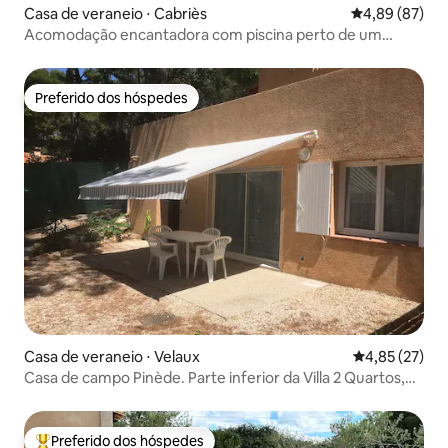
Casa de veraneio ⋅ Cabriès
4,89 de uma a
4,89 (87)
Acomodação encantadora com piscina perto de um
campo de golfe
Preferido dos hóspedes
Preferido dos hóspedes
Casa de veraneio ⋅ Velaux
4,85 de uma a
4,85 (27)
Casa de campo Pinède. Parte inferior da Villa 2 Quartos,
Terraço, Estacionamento
Preferido dos hóspedes