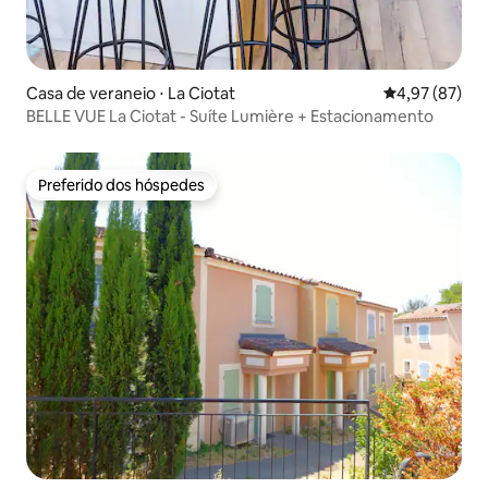
Casa de veraneio ⋅ La Ciotat
4,97 de uma a
4,97 (87)
BELLE VUE La Ciotat - Suíte Lumière + Estacionamento
Preferido dos hóspedes
Preferido dos hóspedes