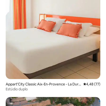
Appart'City Classic Aix-En-Provence - La Dura
4,48 de uma a
4,48 (77)
nne
Estúdio duplo