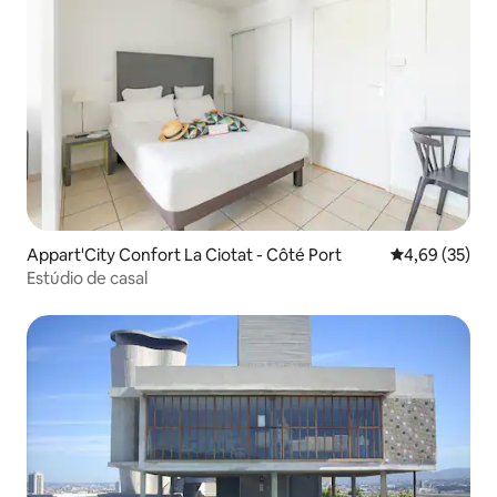
Appart'City Confort La Ciotat - Côté Port
4,69 de uma a
4,69 (35)
Estúdio de casal