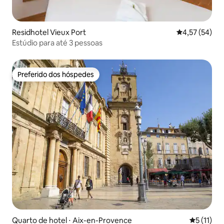
Residhotel Vieux Port
4,57 de uma a
4,57 (54)
Estúdio para até 3 pessoas
Preferido dos hóspedes
Preferido dos hóspedes
Quarto de hotel ⋅ Aix-en-Provence
5 de uma a
5 (11)