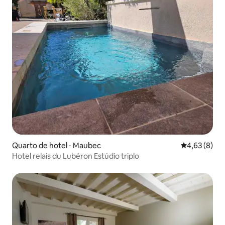
Quarto de hotel ⋅ Maubec
4,63 de uma 
4,63 (8)
Hotel relais du Lubéron Estúdio triplo