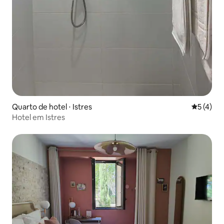
Quarto de hotel ⋅ Istres
5 de uma 
5 (4)
Hotel em Istres