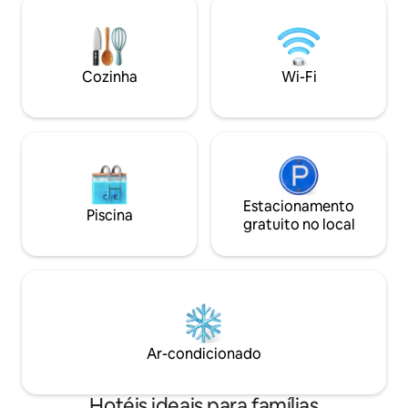
máquina de café Nespresso, chuveiro
Fique à vontade p
com efeito de chuva e as comodidades
anúncios nossos q
de banho exclusivas do nhow Hotels.
únicos. Ótimo! Aguardamos sua estadia
Aproveite cada minuto da sua estadia
conosco!
Cozinha
Wi-Fi
com a TV plana.
Estacionamento
Piscina
gratuito no local
Ar-condicionado
Hotéis ideais para famílias