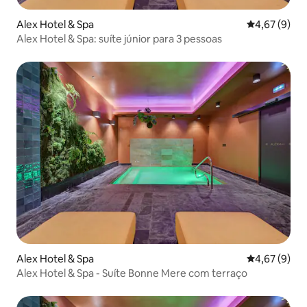
Alex Hotel & Spa
4,67 de uma 
4,67 (9)
Alex Hotel & Spa: suíte júnior para 3 pessoas
Alex Hotel & Spa
4,67 de uma 
4,67 (9)
Alex Hotel & Spa - Suíte Bonne Mere com terraço