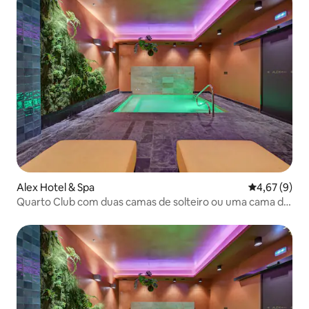
Alex Hotel & Spa
4,67 de uma 
4,67 (9)
Quarto Club com duas camas de solteiro ou uma cama de
casal