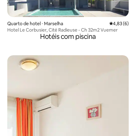
Quarto de hotel ⋅ Marselha
4,83 de uma 
4,83 (6)
Hotel Le Corbusier, Cité Radieuse - Ch 32m2 Vuemer
Hotéis com piscina