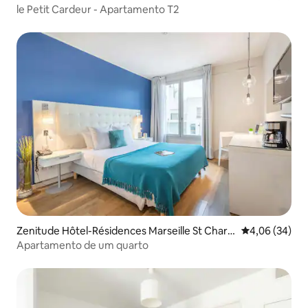
le Petit Cardeur - Apartamento T2
Zenitude Hôtel-Résidences Marseille St Charle
4,06 de uma a
4,06 (34)
s
Apartamento de um quarto