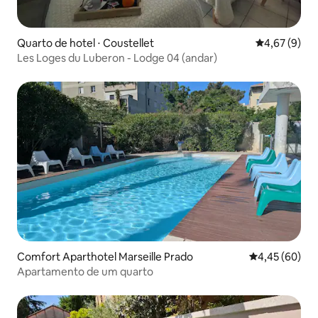
Quarto de hotel ⋅ Coustellet
4,67 de uma 
4,67 (9)
Les Loges du Luberon - Lodge 04 (andar)
Comfort Aparthotel Marseille Prado
4,45 de uma a
4,45 (60)
Apartamento de um quarto