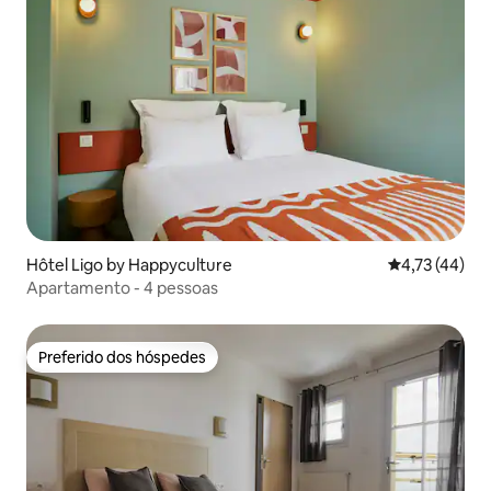
Hôtel Ligo by Happyculture
4,73 de uma a
4,73 (44)
Apartamento - 4 pessoas
Preferido dos hóspedes
Preferido dos hóspedes