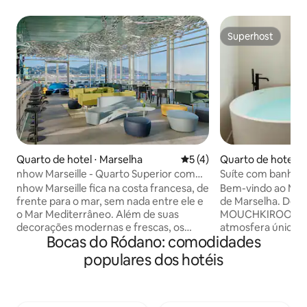
Superhost
Superhost
Quarto de hotel ⋅ Marselha
5 de uma avaliação média d
5 (4)
Quarto de hotel ⋅
nhow Marseille - Quarto Superior com
Suíte com banhei
Vista para o Mar
centro
nhow Marseille fica na costa francesa, de
Bem-vindo ao MO
frente para o mar, sem nada entre ele e
de Marselha. Descubra o nosso 6
o Mar Mediterrâneo. Além de suas
MOUCHKIROOM, c
decorações modernas e frescas, os
atmosfera única, i
Bocas do Ródano: comodidades
hóspedes que ficarem em um dos
para dois. Aproveite os confortos do
nossos 20 quartos com vista para o mar
hotel e a autonom
populares dos hotéis
vão adorar a vista (e o som) do mar. Cada
férias. Ar condici
quarto dispõe de camas super
Nespresso, chaleir
confortáveis com colchões XL, ar
sua conveniência. Perfeito para viagens
condicionado e frigobar, bem como uma
de negócios ou vi