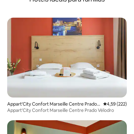
Appart'City Confort Marseille Centre Prado V
4,59 de uma av
4,59 (222)
élodro
Appart'City Confort Marseille Centre Prado Vélodro