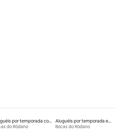
Aluguéis por temporada com acesso à praia
Aluguéis por temporada em albergue
cas do Ródano
Bocas do Ródano