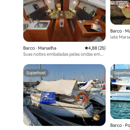
Barco ⋅ M
Iate Mars
passeio n
Barco ⋅ Marselha
4,88 de uma avaliação 
4,88 (25)
Suas noites embaladas pelas ondas em
Elegantly!
Superhost
Superho
Superhost
Superho
Barco ⋅ P