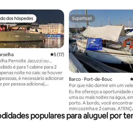
rido dos hóspedes
Superhost
 melhores preferidos dos hóspedes
Superhost
arselha
5 de uma avaliação média de 5, 17 avalia
5 (17)
média de 5, 63 avaliações
elha Pernoite Jacuzzi ou
o mar VP
ibido é para 1 cabine para 2
apenas noite no cais: se houver
 pessoas, é necessário adicionar
Barco ⋅ Port-de-Bouc
4
 por pessoa adicional,
Por que não dormir em um vele
do da temporada.
Eu lhe ofereço a oportunidade 
ade de ir para o mar
uma ou mais noites na água, 
 metros de
porto. A bordo, você encontra
nto com banheira de
mini cozinha e 2 camas. ATEN
agem opcional para passar
idades populares para aluguel por t
Adequado para 2 adultos e 2 cr
ias inesquecíveis no cais ou no
10 anos de idade ou 3 adultos 
Banheiros privativos disponívei
 1 andar com sala de jantar,
gratuitamente no escritório do