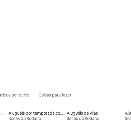
édia de 5, 162 avaliações
sticos por perto
Coisas para fazer
Aluguel por temporada de castelos
Aluguéis por temporada com acesso ao lago
Aluguéis de vilas
Bocas do Ródano
Bocas do Ródano
Bo