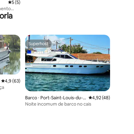
5 de uma avaliação média de 5, 5 avaliações
5 (5)
mento
orla
Superhost
Superhost
4,9 de uma avaliação média de 5, 63 avaliações
4,9 (63)
ça
Barco ⋅ Port-Saint-Louis-du-R
4,92 de uma avaliação
4,92 (48)
hône
Noite incomum de barco no cais
ções