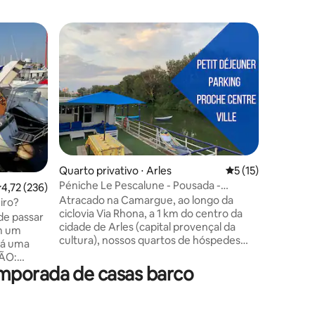
Barco ⋅ 
aluguel d
Um dos úl
ilha de F
Loc à quai possibl
excepcion
Levante, 
ções
Um belo v
pode faze
pode aco
Quarto privativo ⋅ Arles
5 de uma avaliação
5 (15)
traseira 
Péniche Le Pescalune - Pousada -
,72 de uma avaliação média de 5, 236 avaliações
4,72 (236)
acomodar
Natureza
Atracado na Camargue, ao longo da
Possivel
iro?
ciclovia Via Rhona, a 1 km do centro da
equipe na
de passar
cidade de Arles (capital provençal da
em um
cultura), nossos quartos de hóspedes
rá uma
permitem que você visite os lugares
ÇÃO:
imperdíveis a pé. Descubra a cidade,
emporada de casas barco
ianças até
seus museus, seus 8 monumentos do
no máximo.
Patrimônio Mundial da UNESCO, bem
s
como a Torre Luma criada por Frank
 capitão