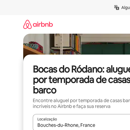
Pular
Algu
para
o
conteúdo
Bocas do Ródano: alugu
por temporada de casa
barco
Encontre aluguel por temporada de casas ba
incríveis no Airbnb e faça sua reserva
Localização
Quando os resultados estiverem disponíveis, expl