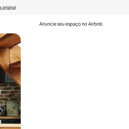
 original
Anuncie seu espaço no Airbnb
 deslizando o dedo na tela.