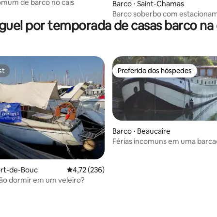
omum de barco no cais
édia de 5, 236 avaliações
Barco ⋅ Saint-Chamas
Barco soberbo com estaciona
guel por temporada de casas barco na 
gratuito
st
Preferido dos hóspedes
st
Preferido dos hóspedes
Barco ⋅ Beaucaire
Férias incomuns em uma barca
édia de 5, 204 avaliações
ort-de-Bouc
4,72 de uma avaliação média de 5, 236 avalia
4,72 (236)
ão dormir em um veleiro?