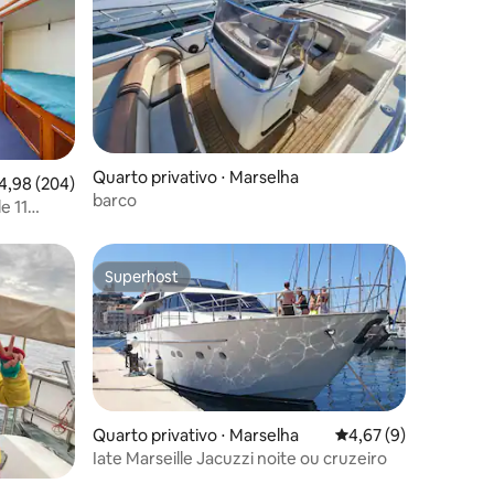
ções
Quarto privativo ⋅ Marselha
,98 de uma avaliação média de 5, 204 avaliações
4,98 (204)
barco
e 11
Superhost
Superhost
Quarto privativo ⋅ Marselha
4,67 de uma avaliaçã
4,67 (9)
Iate Marseille Jacuzzi noite ou cruzeiro
ções