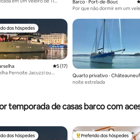
sitada em um veleiro de 11
Barco ⋅ Port-de-Bouc
4
Por que não dormir em um vele
rido dos hóspedes
 melhores preferidos dos hóspedes
arselha
5 de uma avaliação média de 5, 17 avalia
5 (17)
elha Pernoite Jacuzzi ou
Quarto privativo ⋅ Châteauneu
o mar VP
tigues
noite estrelada
édia de 5, 162 avaliações
or temporada de casas barco com aces
rido dos hóspedes
Preferido dos hóspedes
 melhores preferidos dos hóspedes
Entre os melhores preferidos d