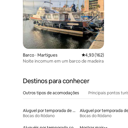
Barco ⋅ Martigues
4,93 de uma avaliação m
4,93 (162)
Noite incomum em um barco de madeira
Destinos para conhecer
Outros tipos de acomodações
Principais pontos turí
Aluguel por temporada de casas de hóspedes
Bocas do Ródano
Bocas do Ródano
Aluguéis por temporada com caiaque
Mostrar mais