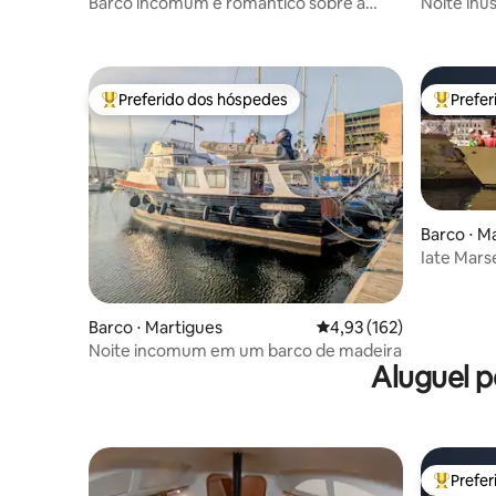
ce
Barco incomum e romântico sobre a
Noite inu
água
metros
Preferido dos hóspedes
Prefe
Entre os melhores preferidos dos hóspedes
Entre os
Barco ⋅ M
Iate Mars
passeio n
Barco ⋅ Martigues
4,93 de uma avaliação m
4,93 (162)
Noite incomum em um barco de madeira
Aluguel p
Prefe
Entre os