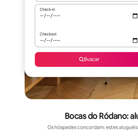
Check-in
Checkout
Buscar
Bocas do Ródano: al
Os hóspedes concordam: estes aluguéis 