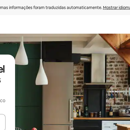
mas informações foram traduzidas automaticamente. 
Mostrar idioma
el
s
rco
ore-os usando as seta para cima e para baixo do teclado ou tocando e