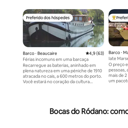
Preferido dos hóspedes
Prefe
Preferido dos hóspedes
Entre os
Barco ⋅ M
Barco ⋅ Beaucaire
4,9 de uma avaliação 
4,9 (63)
Iate Mars
Férias incomuns em uma barcaça
passeio n
O preço ex
Recarregue as baterias, aninhado em
pessoas, 
plena natureza em uma péniche de 1910
mais de 2
atracada no cais, a 600 metros do porto.
um pacote
Você estará no coração da cultura
dependen
provençal: Les Baux de Provence com
Possibilid
suas "carrières de lumière", o castelo do
(suplemento) Iate de 22
rei René, o Pont du Gard e suas
comprime
atividades, Arles e suas arenas, Avignon
hidromass
com seu festival e seus locais lendários,
Bocas do Ródano: comod
noites e d
Nîmes, a cidade romana, às portas da
mar Este iate tem 3 andares 1 andar com
Camargue, o parque de Alpilles... No
as cabines
local, uma atmosfera de guiguette com