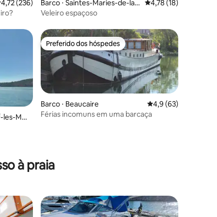
,72 de uma avaliação média de 5, 236 avaliações
4,72 (236)
Barco ⋅ Saintes-Maries-de-la-
4,78 de uma avaliação
4,78 (18)
Mer
iro?
Veleiro espaçoso
Preferido dos hóspedes
Preferido dos hóspedes
ções
Barco ⋅ Beaucaire
4,9 de uma avaliação
4,9 (63)
Férias incomuns em uma barcaça
f-les-Mar
so à praia
os hóspedes