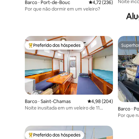
hône
Noite inc
Barco ⋅ Port-de-Bouc
4,72 de uma avaliação m
4,72 (236)
Por que não dormir em um veleiro?
Alu
Preferido dos hóspedes
Superho
Entre os melhores preferidos dos hóspedes
Superho
Barco ⋅ Saint-Chamas
4,98 de uma avaliação m
4,98 (204)
Noite inusitada em um veleiro de 11
Barco ⋅ P
metros
Por que n
Preferido dos hóspedes
Entre os melhores preferidos dos hóspedes