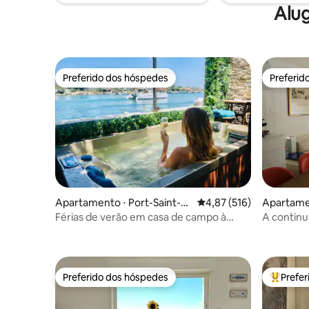
Alug
Preferido dos hóspedes
Preferid
Preferido dos hóspedes
Preferid
Apartamento ⋅ Port-Saint-L
4,87 de uma avaliação m
4,87 (516)
Apartame
ouis-du-Rhône
Férias de verão em casa de campo à
A continu
beira-mar com spa privativo
Preferido dos hóspedes
Prefe
Preferido dos hóspedes
Entre os