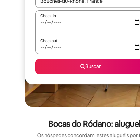
Quando os resultados estiverem disponíveis, expl
Check-in
Checkout
Buscar
Bocas do Ródano: alugue
Os hóspedes concordam: estes aluguéis por 