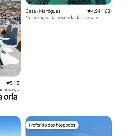
Casa ⋅ Martigues
4,94 de uma avaliação 
4,94 (168)
No coração da enseada das tamaris
ções
5 de uma avaliação média de 5, 15 avaliações
5 (15)
cônico, 5
 orla
Preferido dos hóspedes
Preferido dos hóspedes