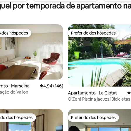
uel por temporada de apartamento na
o dos hóspedes
Preferido dos hóspedes
o dos hóspedes
Preferido dos hóspedes
édia de 5, 516 avaliações
nto ⋅ Marselha
4,94 de uma avaliação média de 5, 146 avalia
4,94 (146)
ação do Vallon
Apartamento ⋅ La Ciotat
4
O Zen! Piscina jacuzzi Bicicletas
rido dos hóspedes
Preferido dos hóspedes
 melhores preferidos dos hóspedes
Preferido dos hóspedes