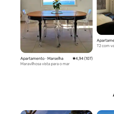
Apartame
T2 com va
porto ant
Apartamento ⋅ Marselha
4,94 de uma avaliação m
4,94 (107)
Maravilhosa vista para o mar