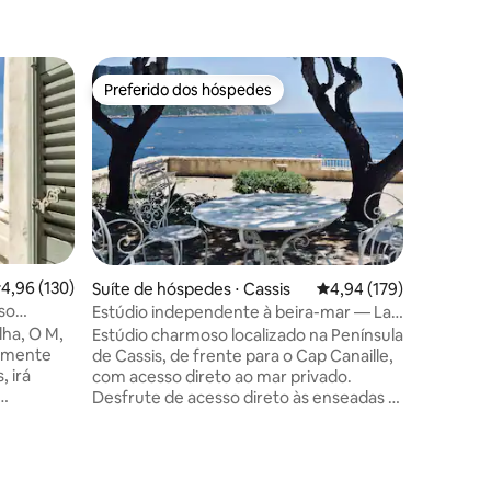
Apartame
Preferido dos hóspedes
Prefe
os hóspedes
Preferido dos hóspedes
Entre o
Apartame
Marselha
Apartam
quarto em
localizad
ensolarad
Vieux, o 
Vistas d
Notre Da
emblemát
,96 de uma avaliação média de 5, 130 avaliações
4,96 (130)
Suíte de hóspedes ⋅ Cassis
4,94 de uma avaliação 
4,94 (179)
apartamen
oso
Estúdio independente à beira-mar — La
adequado
Bressière
lha, O M,
Estúdio charmoso localizado na Península
reduzida
almente
de Cassis, de frente para o Cap Canaille,
Marselha
, irá
com acesso direto ao mar privado.
visitar C
Desfrute de acesso direto às enseadas a
até mesm
qualidade
pé, de um acesso independente com
ante.
caminho iluminado, de vários espaços
, estação
com vista para o mar à sua disposição:
 lojas,
piscina de água do mar, terraço com sala