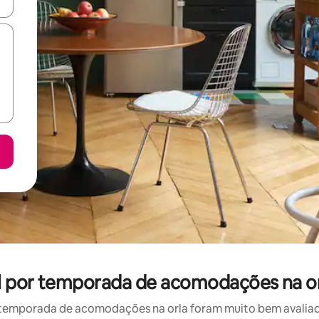
ore-os usando as seta para cima e para baixo do teclado ou tocando e
l por temporada de acomodações na or
temporada de acomodações na orla foram muito bem avaliados