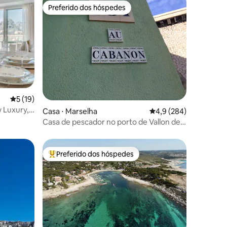
Preferido dos hóspedes
Preferido dos hóspedes
5 de uma avaliação média de 5, 19 avaliações
5 (19)
 Luxury,
ções
Casa ⋅ Marselha
4,9 de uma avaliação 
4,9 (284)
Casa de pescador no porto de Vallon des
Auffes
Preferido dos hóspedes
Entre os melhores preferidos dos hóspedes