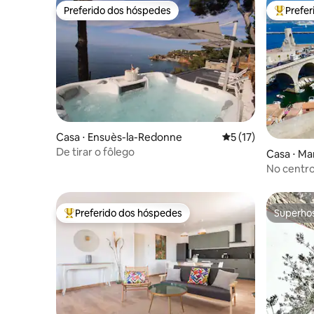
Preferido dos hóspedes
Prefe
Preferido dos hóspedes
Entre os
Casa ⋅ Ensuès-la-Redonne
5 de uma avaliação 
5 (17)
De tirar o fôlego
Casa ⋅ Ma
No centro 
Preferido dos hóspedes
Superho
Entre os melhores preferidos dos hóspedes
Superho