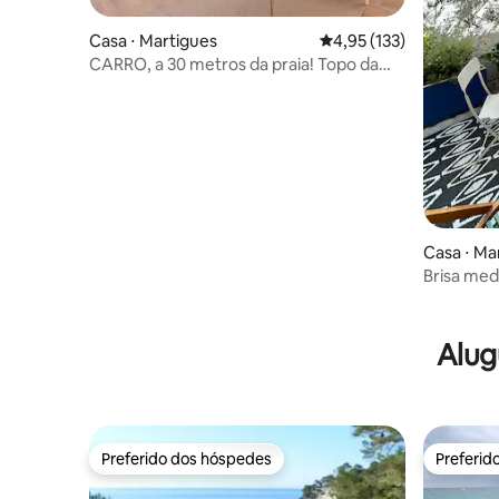
Casa ⋅ Martigues
4,95 de uma avaliação m
4,95 (133)
CARRO, a 30 metros da praia! Topo da
vila com jardim
Casa ⋅ Ma
Brisa med
elegante
Alug
Preferido dos hóspedes
Preferid
Preferido dos hóspedes
Preferid