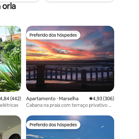
 orla
Preferido dos hóspedes
Preferido dos hóspedes
ções
,84 de uma avaliação média de 5, 442 avaliações
4,84 (442)
Apartamento ⋅ Marselha
4,93 de uma avaliação m
4,93 (306)
 elétricas
Cabana na praia com terraço privativo de
40 m²
Preferido dos hóspedes
Preferido dos hóspedes