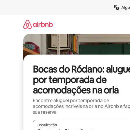
Pular
Algu
para
o
conteúdo
Bocas do Ródano: alugu
por temporada de
acomodações na orla
Encontre aluguel por temporada de
acomodações incríveis na orla no Airbnb e fa
sua reserva
Localização