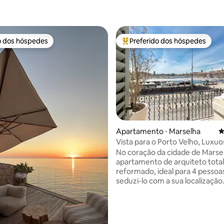
o dos hóspedes
Preferido dos hóspedes
o dos hóspedes
Entre os melhores preferidos d
édia de 5, 224 avaliações
Apartamento ⋅ Marselha
4
Vista para o Porto Velho, Luxu
apartamento de 70m2, o M.
No coração da cidade de Marse
apartamento de arquiteto tot
reformado, ideal para 4 pessoas
seduzi-lo com a sua localização
excepcional no Porto Velho, a 
do seu layout e decoração eleg
Perto de todas as comodidades
de trem, estacionamento, praia,