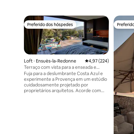
Preferido dos hóspedes
Preferid
Preferido dos hóspedes
Preferid
Loft ⋅ Ensuès-la-Redonne
4,97 de uma avaliação m
4,97 (224)
Terraço com vista para a enseada e
acesso à praia
Fuja para a deslumbrante Costa Azul e
experimente a Provença em um estúdio
cuidadosamente projetado por
proprietários arquitetos. Acorde com
vistas deslumbrantes para a colina e para
o mar a partir do seu terraço privativo e
desfrute de todos os confortos
modernos. Caminhe até a praia de areia
e explore as enseadas com um caiaque
marinho gratuito. Convenientemente
localizado a 10 minutos da estação de