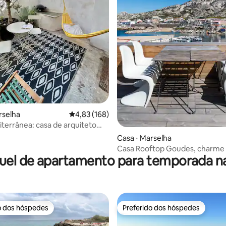
édia de 5, 133 avaliações
rselha
4,83 de uma avaliação média de 5, 168 avalia
4,83 (168)
iterrânea: casa de arquiteto
Casa ⋅ Marselha
Casa Rooftop Goudes, charme i
uel de apartamento para temporada na
pessoas
o dos hóspedes
Preferido dos hóspedes
o dos hóspedes
Preferido dos hóspedes