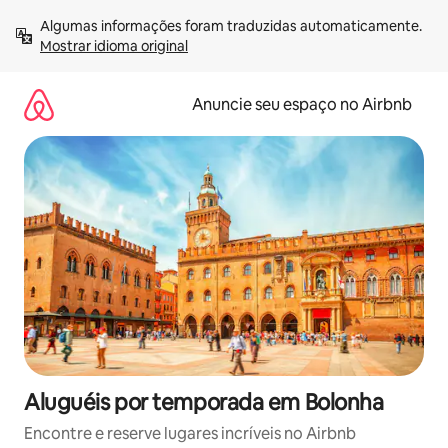
Pular
Algumas informações foram traduzidas automaticamente. 
para
Mostrar idioma original
o
conteúdo
Anuncie seu espaço no Airbnb
Aluguéis por temporada em Bolonha
Encontre e reserve lugares incríveis no Airbnb