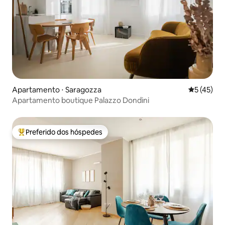
Apartamento ⋅ Saragozza
5 de uma a
5 (45)
Apartamento boutique Palazzo Dondini
Preferido dos hóspedes
Entre os melhores preferidos dos hóspedes