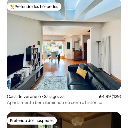
Preferido dos hóspedes
Entre os melhores preferidos dos hóspedes
Casa de veraneio ⋅ Saragozza
4,99 de uma av
4,99 (129)
Apartamento bem iluminado no centro histórico
Preferido dos hóspedes
Preferido dos hóspedes