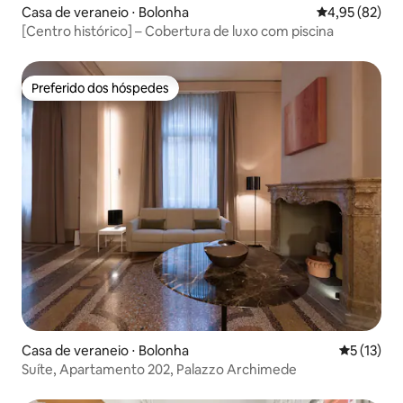
Casa de veraneio ⋅ Bolonha
4,95 de uma a
4,95 (82)
[Centro histórico] – Cobertura de luxo com piscina
Preferido dos hóspedes
Preferido dos hóspedes
Casa de veraneio ⋅ Bolonha
5 de uma a
5 (13)
Suíte, Apartamento 202, Palazzo Archimede