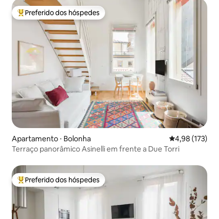
Preferido dos hóspedes
Entre os melhores preferidos dos hóspedes
Apartamento ⋅ Bolonha
4,98 de uma av
4,98 (173)
Terraço panorâmico Asinelli em frente a Due Torri
Preferido dos hóspedes
Entre os melhores preferidos dos hóspedes