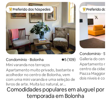
Preferido dos hóspedes
Preferido dos 
Entre os melhores preferidos dos hóspedes
Entre os melhore
Condomínio ⋅ Sar
Galleria do centro
Condomínio ⋅ Bolonha
5 de uma avaliação média de 
5 (109)
Apartamento rec
Mini varanda nos terraços
centro da cidade,
Apartamento muito privado, bastante e
Piazza Maggiore.
acolhedor no centro de Bolonha, vem
dois níveis é comp
com uma mini varanda e uma seleção de
com banheiros priv
livros de arte. Muita luz natural, ar
com cozinha no an
Comodidades populares em aluguel por
condicionado, sala de estar/leitura, TV
pequenos terraços
grande e uma seleção de livros e livros
temporada em Bolonha
mezanino e uma la
de fotos para o seu entretenimento.
apartamento está
Você também encontrará café, chá e
os confortos e di
itens essenciais de cozinha. 🏠 Perfeito