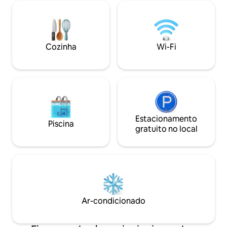
no prédio. Do ap
para estadias curtas e longas. NB Todos
admirar uma vista
os lençóis e toalhas que fornecemos são
telhados de Bolonh
lavados industrialmente e higienizados
degli Asinelli e Sa
(Todas as informações de viagem estão
de Bolonha
em "como se locomover")
Cozinha
Wi-Fi
Estacionamento
Piscina
gratuito no local
Ar-condicionado