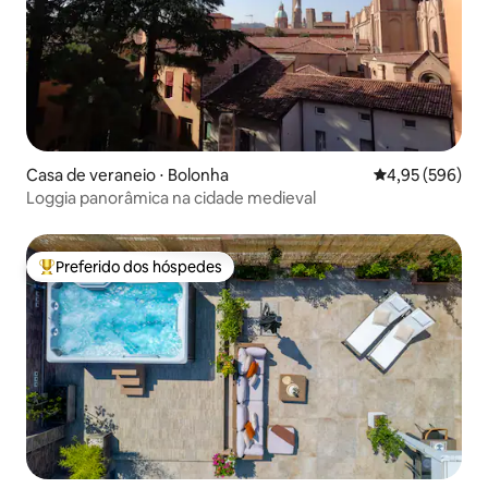
Casa de veraneio ⋅ Bolonha
4,95 de uma ava
4,95 (596)
Loggia panorâmica na cidade medieval
Preferido dos hóspedes
Entre os melhores preferidos dos hóspedes