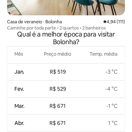
Casa de veraneio ⋅ Bolonha
4,94 de uma av
4,94 (111)
Caminhe por toda parte • 2 quartos • 2 banheiros
Qual é a melhor época para visitar
Bolonha?
Mês
Preço médio
Temp. média
Jan.
R$ 519
-3 °C
Fev.
R$ 529
-4 °C
Mar.
R$ 671
-1 °C
Abr.
R$ 671
1 °C