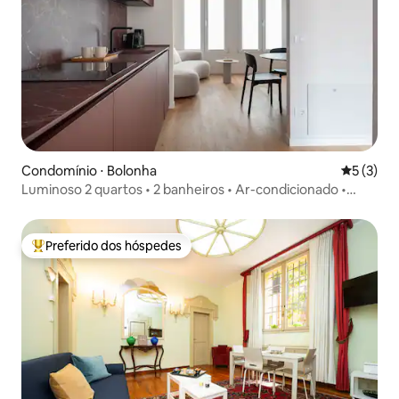
Condomínio ⋅ Bolonha
5 de uma 
5 (3)
Luminoso 2 quartos • 2 banheiros • Ar-condicionado •
Centro de Bolonha
Preferido dos hóspedes
Entre os melhores preferidos dos hóspedes