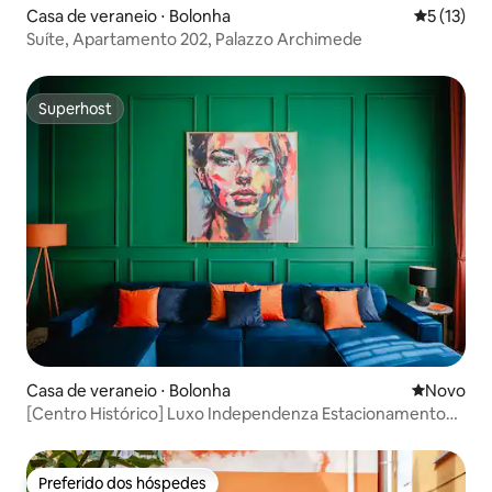
Casa de veraneio ⋅ Bolonha
5 de uma a
5 (13)
Suíte, Apartamento 202, Palazzo Archimede
Superhost
Superhost
Casa de veraneio ⋅ Bolonha
Novo lugar
Novo
[Centro Histórico] Luxo Independenza Estacionamento
gratuito
Preferido dos hóspedes