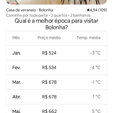
Casa de veraneio ⋅ Bolonha
4,94 de uma av
4,94 (109)
Caminhe por toda parte • 2 quartos • 2 banheiros
Qual é a melhor época para visitar
Bolonha?
Mês
Preço médio
Temp. média
Jan.
R$ 524
-3 °C
Fev.
R$ 534
-4 °C
Mar.
R$ 678
-1 °C
Abr.
R$ 678
1 °C
Mai.
R$ 662
5 °C