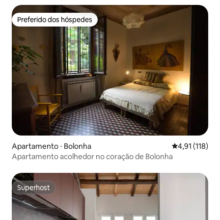
Preferido dos hóspedes
Preferido dos hóspedes
Apartamento ⋅ Bolonha
4,91 de uma av
4,91 (118)
Apartamento acolhedor no coração de Bolonha
Superhost
Superhost