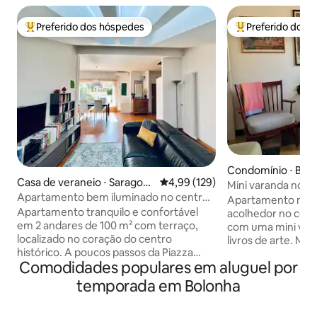
Preferido dos hóspedes
Preferido dos 
Entre os melhores preferidos dos hóspedes
Entre os melhore
Condomínio ⋅ Bol
Casa de veraneio ⋅ Saragozz
4,99 de uma avaliação média de 
4,99 (129)
Mini varanda nos 
a
Apartamento bem iluminado no centro
Apartamento muito
histórico
Apartamento tranquilo e confortável
acolhedor no cent
em 2 andares de 100 m² com terraço,
com uma mini var
localizado no coração do centro
livros de arte. Muita luz natural, ar
histórico. A poucos passos da Piazza
condicionado, sala
Comodidades populares em aluguel por
Maggiore. O prédio está localizado no
grande e uma seleç
último andar com elevador. Composto
de fotos para o s
temporada em Bolonha
por uma sala de estar em espaço aberto
Você também enco
com cozinha, 2 banheiros e um quarto
itens essenciais de cozinh