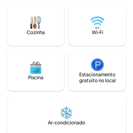
com cama de casal. Serviço de ônibus
para estadias curtas e l
confortável de/para a estação de trem,
os lençóis e toal
transporte para o aeroporto e ônibus
lavados industrial
para a Feira. Maravilhoso terraço com
(Todas as informa
vista para os telhados e igrejas de
em "como se loco
Bolonha. Um verdadeiro recanto
Cozinha
Wi-Fi
encantador onde você pode se sentir
em casa
Estacionamento
Piscina
gratuito no local
Ar-condicionado