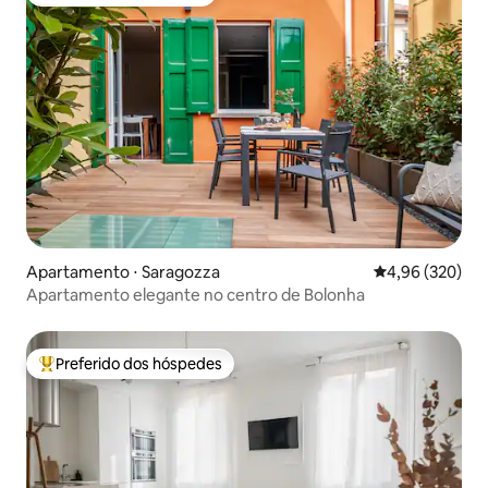
Preferido dos hóspedes
Apartamento ⋅ Saragozza
4,96 de uma ava
4,96 (320)
Apartamento elegante no centro de Bolonha
Preferido dos hóspedes
Entre os melhores preferidos dos hóspedes