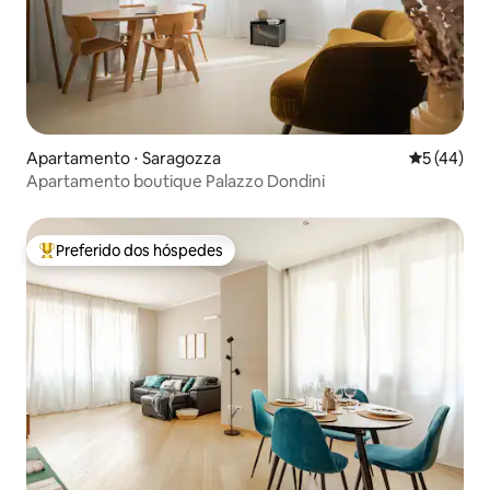
Apartamento ⋅ Saragozza
5 de uma a
5 (44)
Apartamento boutique Palazzo Dondini
Preferido dos hóspedes
Entre os melhores preferidos dos hóspedes