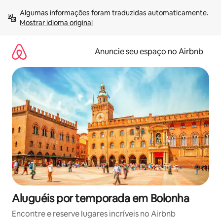
Pular
Algumas informações foram traduzidas automaticamente. 
para
Mostrar idioma original
o
conteúdo
Anuncie seu espaço no Airbnb
Aluguéis por temporada em Bolonha
Encontre e reserve lugares incríveis no Airbnb