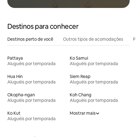
Destinos para conhecer
Destinos perto de você
Outros tipos de acomodações
Pr
Pattaya
Ko Samui
Aluguéis por temporada
Aluguéis por temporada
Hua Hin
Siem Reap
Aluguéis por temporada
Aluguéis por temporada
Okopha-ngan
Koh Chang
Aluguéis por temporada
Aluguéis por temporada
Ko Kut
Mostrar mais
Aluguéis por temporada