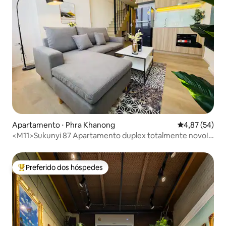
Apartamento ⋅ Phra Khanong
4,87 de uma a
4,87 (54)
<M11>Sukunyi 87 Apartamento duplex totalmente novo!
Promoção! Perto da estação de BTS ONNUT, a 300 metros
Preferido dos hóspedes
Entre os melhores preferidos dos hóspedes