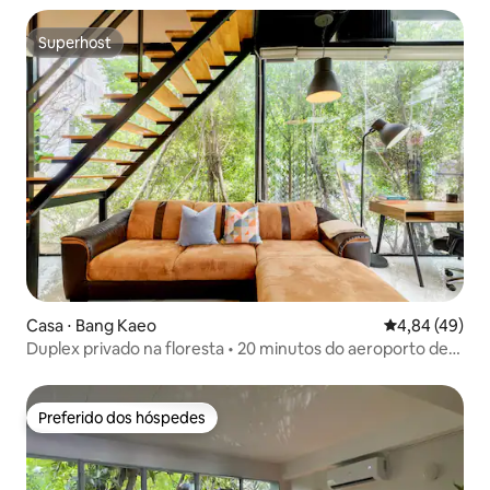
Superhost
Superhost
Casa ⋅ Bang Kaeo
4,84 de uma a
4,84 (49)
Duplex privado na floresta • 20 minutos do aeroporto de
BKK
Preferido dos hóspedes
Preferido dos hóspedes