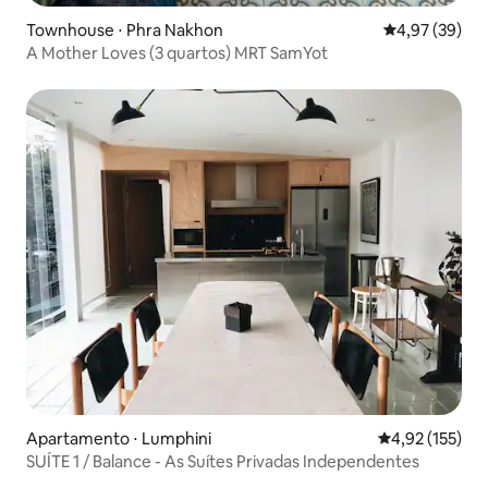
Townhouse ⋅ Phra Nakhon
4,97 de uma a
4,97 (39)
A Mother Loves (3 quartos) MRT SamYot
Apartamento ⋅ Lumphini
4,92 de uma av
4,92 (155)
SUÍTE 1 / Balance - As Suítes Privadas Independentes