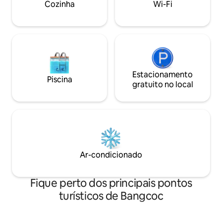
Cozinha
Wi-Fi
hóspedes no momento da reserva e
entre em contato conosco após a
reserva para nos avisar. Vamos
providenciar para que nossa equipe
arrume o sofá-cama antes do seu
check-in.) O preço da reserva inclui o
uso de toda a propriedade, bem como o
custo do centro de fitness, da piscina e
Estacionamento
Piscina
do espaço de coworking.
gratuito no local
Ar-condicionado
Fique perto dos principais pontos
turísticos de Bangcoc