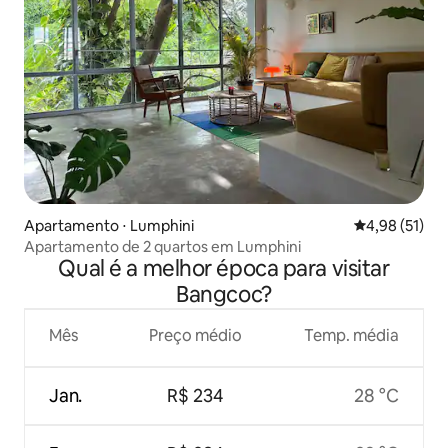
Apartamento ⋅ Lumphini
4,98 de uma a
4,98 (51)
Apartamento de 2 quartos em Lumphini
Qual é a melhor época para visitar
Bangcoc?
Mês
Preço médio
Temp. média
Jan.
R$ 234
28 °C