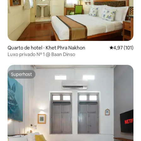
Quarto de hotel ⋅ Khet Phra Nakhon
4,97 de uma av
4,97 (101)
Luxo privado Nº 1 @ Baan Dinso
Superhost
Superhost