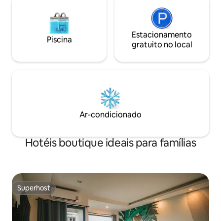
Localizado em Bangkok, a apenas 700
de café da manhã 
metros da estação Ekkamai BTS e do
reservado com an
complexo comercial Gateway Ekkamai
(cerca de 10 minutos a pé) . Há muitos
Estacionamento
Piscina
restaurantes locais nas proximidades, ao
gratuito no local
lado do hotel há um posto de gasolina,
tem um círculo de negócios completo,
pilha de carregamento de carros
elétricos, loja de massagem/serviço de
correio Kerry Logistics/café Amazon/7-
11/vários restaurantes, etc. .
Restaurantes recomendados ao redor:
Ar-condicionado
restaurante Michelin Baan Somtum
Sukhumvit
Hotéis boutique ideais para famílias
Superhost
Superhost