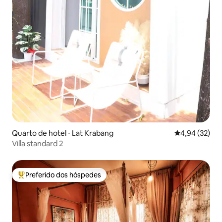
Quarto de hotel ⋅ Lat Krabang
4,94 de uma a
4,94 (32)
Villa standard 2
Preferido dos hóspedes
Entre os melhores preferidos dos hóspedes