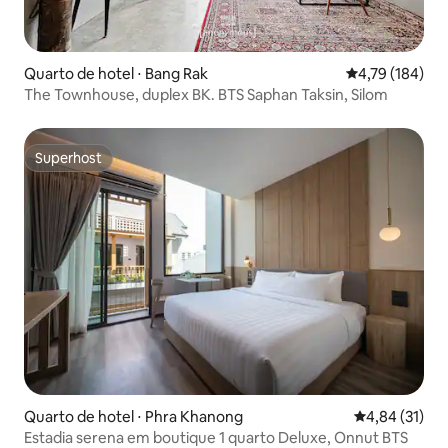
Quarto de hotel ⋅ Bang Rak
4,79 de uma av
4,79 (184)
The Townhouse, duplex BK. BTS Saphan Taksin, Silom
Superhost
Superhost
Quarto de hotel ⋅ Phra Khanong
4,84 de uma a
4,84 (31)
Estadia serena em boutique 1 quarto Deluxe, Onnut BTS