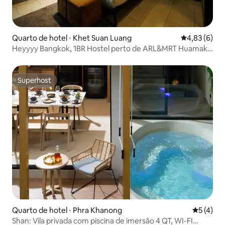
Quarto de hotel ⋅ Khet Suan Luang
4,83 de uma 
4,83 (6)
Heyyyy Bangkok, 1BR Hostel perto de ARL&MRT Huamak
st.
Superhost
Superhost
Quarto de hotel ⋅ Phra Khanong
5 de uma 
5 (4)
Shan: Vila privada com piscina de imersão 4 QT, WI-FI