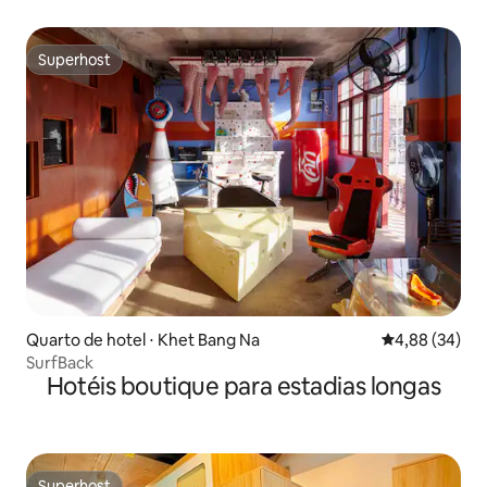
grátis
Superhost
Superhost
Quarto de hotel ⋅ Khet Bang Na
4,88 de uma a
4,88 (34)
SurfBack
Hotéis boutique para estadias longas
Superhost