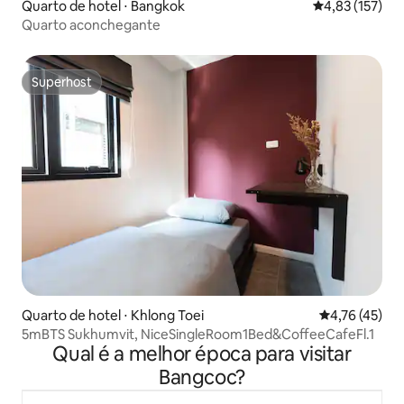
Quarto de hotel ⋅ Bangkok
4,83 de uma av
4,83 (157)
Quarto aconchegante
Superhost
Superhost
Quarto de hotel ⋅ Khlong Toei
4,76 de uma a
4,76 (45)
5mBTS Sukhumvit, NiceSingleRoom1Bed&CoffeeCafeFl.1
Qual é a melhor época para visitar
Bangcoc?