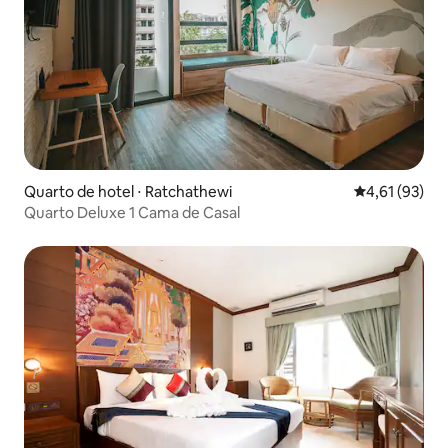
Quarto de hotel ⋅ Ratchathewi
4,61 de uma a
4,61 (93)
Quarto Deluxe 1 Cama de Casal