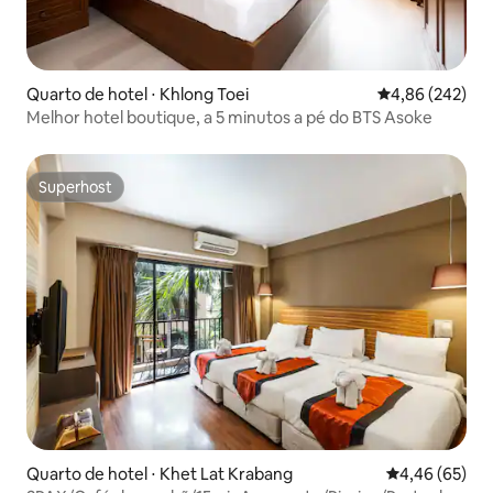
Quarto de hotel ⋅ Khlong Toei
4,86 de uma ava
4,86 (242)
Melhor hotel boutique, a 5 minutos a pé do BTS Asoke
Superhost
Superhost
Quarto de hotel ⋅ Khet Lat Krabang
4,46 de uma a
4,46 (65)