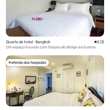
Quarto de hotel ⋅ Bangkok
5 de uma 
5 (3)
Um espaço luxuoso com toques de design exclusivos
Preferido dos hóspedes
Preferido dos hóspedes