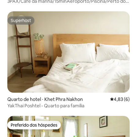
3PAX/Café da manhã/15minAeroporto/Piscina/Perto do
shopping
Superhost
Superhost
Quarto de hotel ⋅ Khet Phra Nakhon
4,83 de uma 
4,83 (6)
YakThai Poshtel - Quarto para família
Preferido dos hóspedes
Preferido dos hóspedes