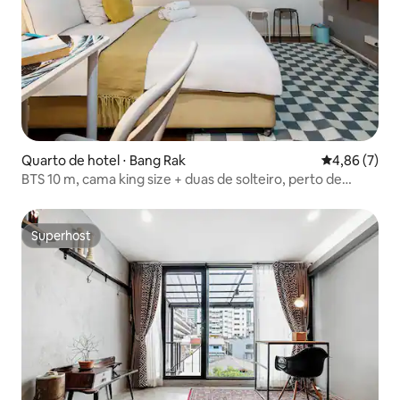
Quarto de hotel ⋅ Bang Rak
4,86 de uma 
4,86 (7)
BTS 10 m, cama king size + duas de solteiro, perto de
IconSiam e arte
Superhost
Superhost