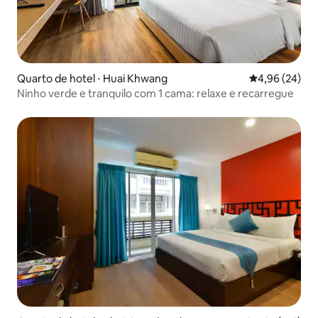
Quarto de hotel ⋅ Huai Khwang
4,96 de uma a
4,96 (24)
Ninho verde e tranquilo com 1 cama: relaxe e recarregue