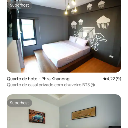
Superhost
Superhost
Quarto de hotel ⋅ Phra Khanong
4,22 de uma 
4,22 (9)
Quarto de casal privado com chuveiro BTS @
Sukhumvit50
Superhost
Superhost