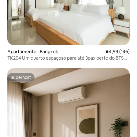
Apartamento ⋅ Bangkok
4,99 de uma av
4,99 (146)
TK204 Um quarto espaçoso para até 3pax perto do BTS
Ari
Superhost
Superhost