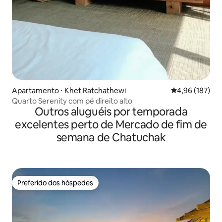
Apartamento ⋅ Khet Ratchathewi
4,96 de uma av
4,96 (187)
Quarto Serenity com pé direito alto
Outros aluguéis por temporada
excelentes perto de Mercado de fim de
semana de Chatuchak
Preferido dos hóspedes
Preferido dos hóspedes