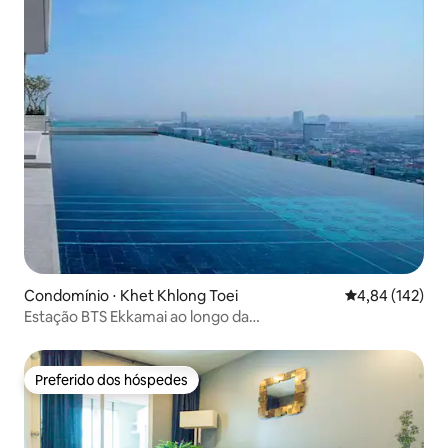
Condomínio ⋅ Khet Khlong Toei
4,84 de uma av
4,84 (142)
Estação BTS Ekkamai ao longo da
Sukhumvit.Apartamento de luxo / Piscina de borda infinita
no 32º andar / Grande shopping center e supermercado /
Estação Rodoviária Leste de Pattaya +4
Preferido dos hóspedes
Preferido dos hóspedes