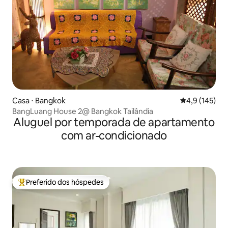
Casa ⋅ Bangkok
4,9 de uma av
4,9 (145)
BangLuang House 2@ Bangkok Tailândia
Aluguel por temporada de apartamento
com ar-condicionado
Preferido dos hóspedes
Entre os melhores preferidos dos hóspedes