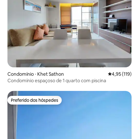
Condomínio ⋅ Khet Sathon
4,95 de uma av
4,95 (119)
Condomínio espaçoso de 1 quarto com piscina
Preferido dos hóspedes
Preferido dos hóspedes