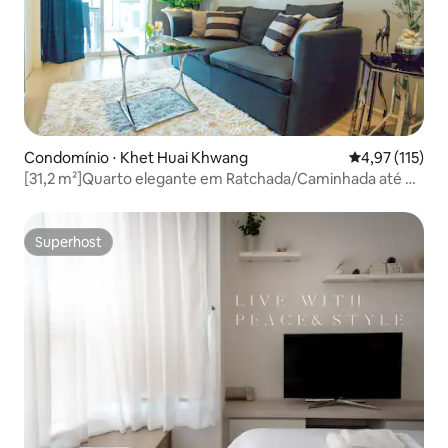
Condomínio ⋅ Khet Huai Khwang
4,97 de uma av
4,97 (115)
[31,2 m²]Quarto elegante em Ratchada/Caminhada até o
trem
Superhost
Superhost