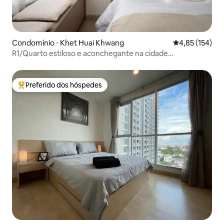
Condomínio ⋅ Khet Huai Khwang
4,85 de uma av
4,85 (154)
R1/Quarto estiloso e aconchegante na cidade
grande@Ratchada/Caminhada2Trem
Preferido dos hóspedes
Entre os melhores preferidos dos hóspedes