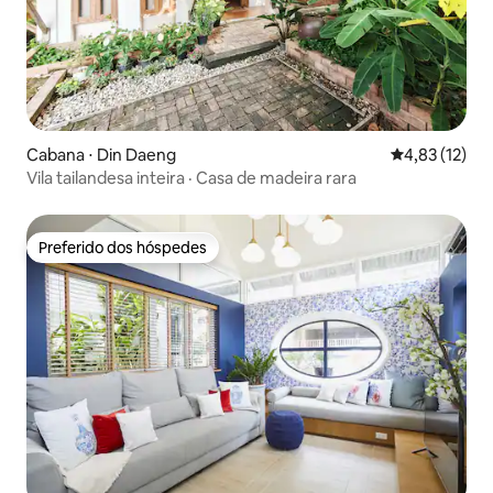
Cabana ⋅ Din Daeng
4,83 de uma a
4,83 (12)
Vila tailandesa inteira · Casa de madeira rara
Preferido dos hóspedes
Preferido dos hóspedes