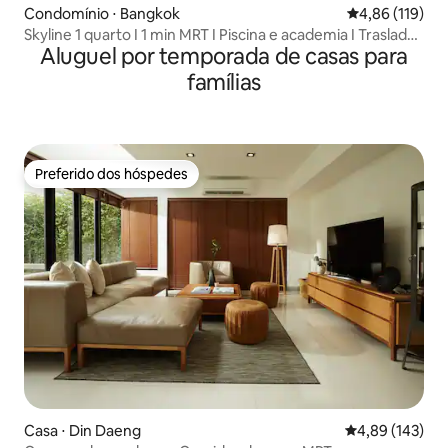
Condomínio ⋅ Bangkok
4,86 de uma av
4,86 (119)
Skyline 1 quarto I 1 min MRT I Piscina e academia I Traslado
Aluguel por temporada de casas para
do aeroporto
famílias
Preferido dos hóspedes
Preferido dos hóspedes
Casa ⋅ Din Daeng
4,89 de uma av
4,89 (143)