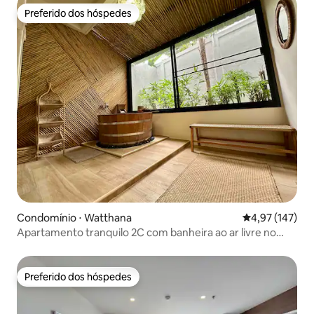
Preferido dos hóspedes
Preferido dos hóspedes
Condomínio ⋅ Watthana
4,97 de uma av
4,97 (147)
Apartamento tranquilo 2C com banheira ao ar livre no
coração de BKK
Preferido dos hóspedes
Preferido dos hóspedes