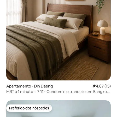
Apartamento ⋅ Din Daeng
4,87 de uma a
4,87 (15)
MRT a 1 minuto + 7-11 • Condomínio tranquilo em Bangkok
• Piscina/Academia
Preferido dos hóspedes
Preferido dos hóspedes