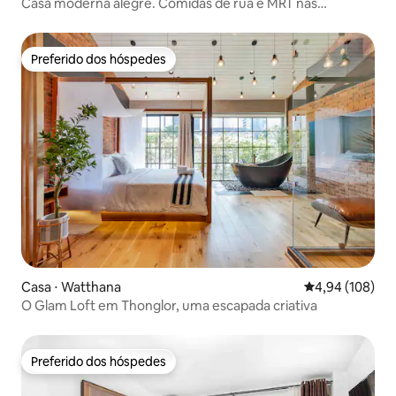
Casa moderna alegre. Comidas de rua e MRT nas
proximidades.
Preferido dos hóspedes
Preferido dos hóspedes
Casa ⋅ Watthana
4,94 de uma av
4,94 (108)
O Glam Loft em Thonglor, uma escapada criativa
Preferido dos hóspedes
Preferido dos hóspedes