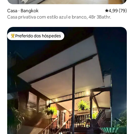
Casa ⋅ Bangkok
4,99 de uma a
4,99 (79)
Casa privativa com estilo azul e branco, 4Br 3Bathr.
Preferido dos hóspedes
Entre os melhores preferidos dos hóspedes