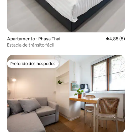
Apartamento ⋅ Phaya Thai
4,88 de uma 
4,88 (8)
Estadia de trânsito fácil
Preferido dos hóspedes
Preferido dos hóspedes