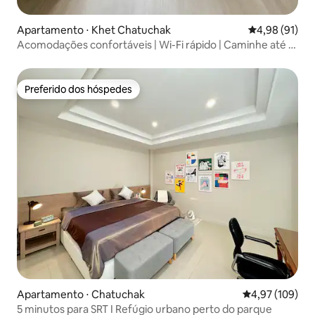
Apartamento ⋅ Khet Chatuchak
4,98 de uma a
4,98 (91)
Acomodações confortáveis | Wi-Fi rápido | Caminhe até o
BTS
Preferido dos hóspedes
Preferido dos hóspedes
Apartamento ⋅ Chatuchak
4,97 de uma av
4,97 (109)
5 minutos para SRT I Refúgio urbano perto do parque