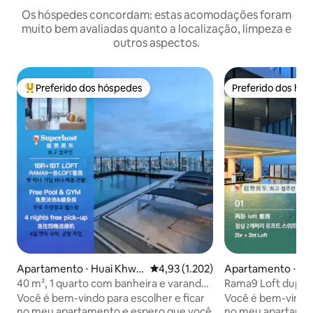
Os hóspedes concordam: estas acomodações foram
muito bem avaliadas quanto a localização, limpeza e
outros aspectos.
Preferido dos hóspedes
Preferido dos hó
Entre os melhores preferidos dos hóspedes
Preferido dos hó
Apartamento ⋅ Huai Khwa
4,93 de uma avaliação média de 5,
4,93 (1.202)
Apartamento ⋅ Hu
ng
g
40 m², 1 quarto com banheira e varanda
Rama9 Loft duplex
LOFT-D4/acomoda 3 pessoas/piscina no
banheira A1 / para 
Você é bem-vindo para escolher e ficar
Você é bem-vindo 
terraço/próximo a RCA/próximo ao
cobertura / perto
no meu apartamento e espero que você
no meu apartamen