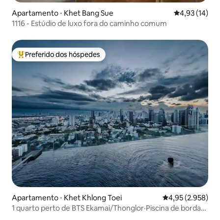
Apartamento ⋅ Khet Bang Sue
4,93 de uma a
4,93 (14)
1116 - Estúdio de luxo fora do caminho comum
Preferido dos hóspedes
Entre os melhores preferidos dos hóspedes
Apartamento ⋅ Khet Khlong Toei
4,95 de uma aval
4,95 (2.958)
1 quarto perto de BTS Ekamai/Thonglor·Piscina de borda
infinita no terraço