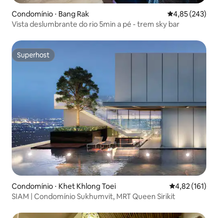
Condomínio ⋅ Bang Rak
4,85 de uma av
4,85 (243)
Vista deslumbrante do rio 5min a pé - trem sky bar
Superhost
Superhost
Condomínio ⋅ Khet Khlong Toei
4,82 de uma av
4,82 (161)
SIAM | Condomínio Sukhumvit, MRT Queen Sirikit