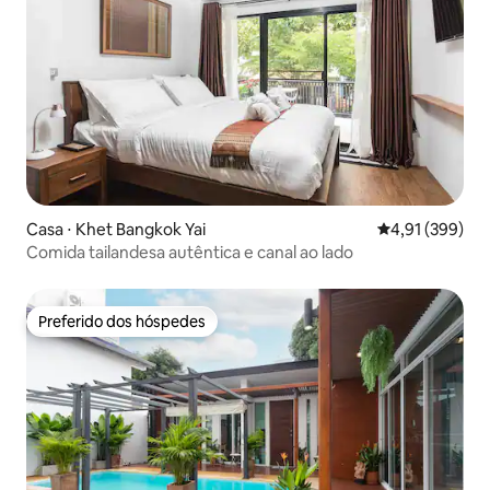
Casa ⋅ Khet Bangkok Yai
4,91 de uma av
4,91 (399)
Comida tailandesa autêntica e canal ao lado
Preferido dos hóspedes
Preferido dos hóspedes