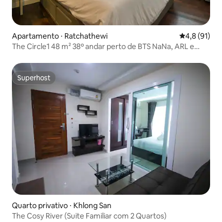
Apartamento ⋅ Ratchathewi
4,8 de uma a
4,8 (91)
The Circle1 48 m² 38º andar perto de BTS NaNa, ARL e
MRT
Superhost
Superhost
Quarto privativo ⋅ Khlong San
The Cosy River (Suite Familiar com 2 Quartos)