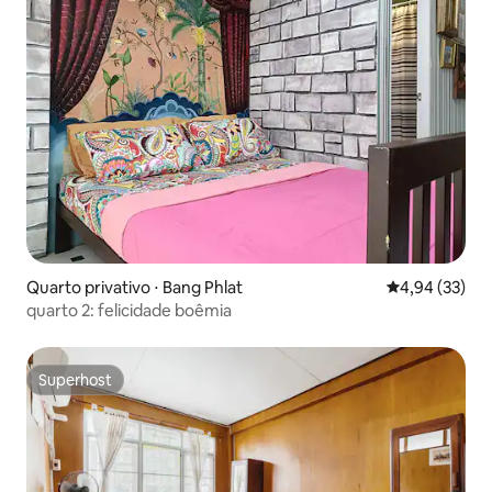
Quarto privativo ⋅ Bang Phlat
4,94 de uma a
4,94 (33)
quarto 2: felicidade boêmia
Superhost
Superhost