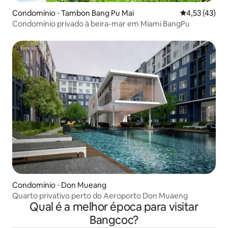
Condomínio ⋅ Tambon Bang Pu Mai
4,53 de uma a
4,53 (43)
Condomínio privado à beira-mar em Miami BangPu
Condomínio ⋅ Don Mueang
Quarto privativo perto do Aeroporto Don Muaeng
Qual é a melhor época para visitar
Bangcoc?