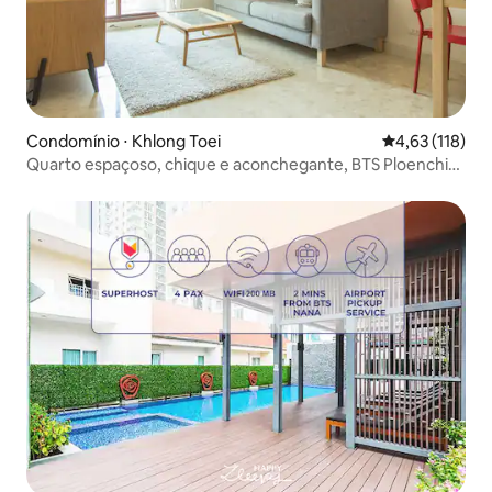
Condomínio ⋅ Khlong Toei
4,63 de uma av
4,63 (118)
Quarto espaçoso, chique e aconchegante, BTS Ploenchit,
piscina no terraço