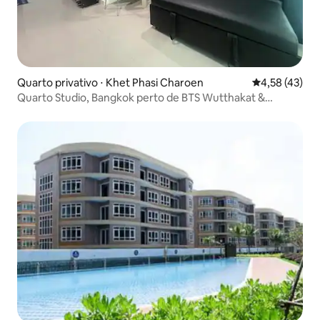
Quarto privativo ⋅ Khet Phasi Charoen
4,58 de uma a
4,58 (43)
Quarto Studio, Bangkok perto de BTS Wutthakat &
Bangwa