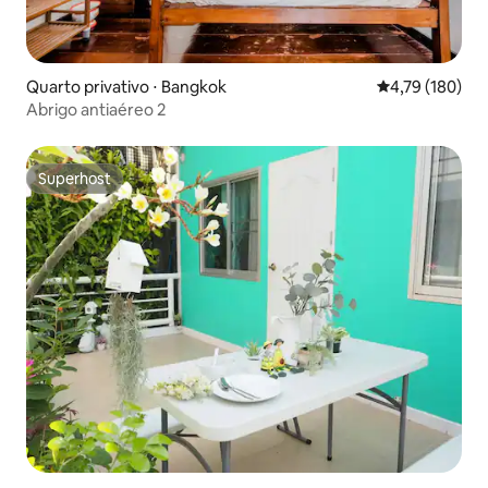
Quarto privativo ⋅ Bangkok
4,79 de uma av
4,79 (180)
Abrigo antiaéreo 2
Superhost
Superhost