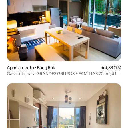
Apartamento ⋅ Bang Rak
4,33 de uma a
4,33 (75)
Casa feliz para GRANDES GRUPOS E FAMÍLIAS 70 m², #13
Silom 3