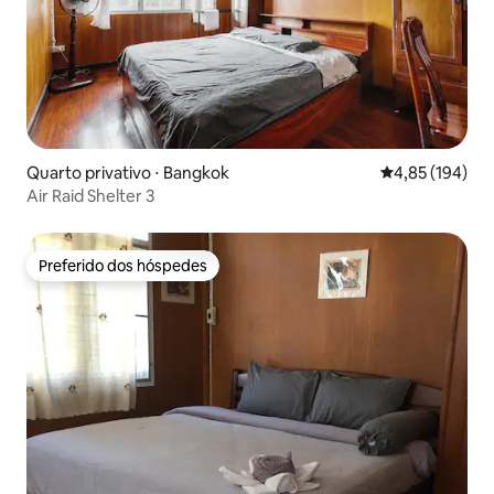
Quarto privativo ⋅ Bangkok
4,85 de uma av
4,85 (194)
Air Raid Shelter 3
Preferido dos hóspedes
Preferido dos hóspedes