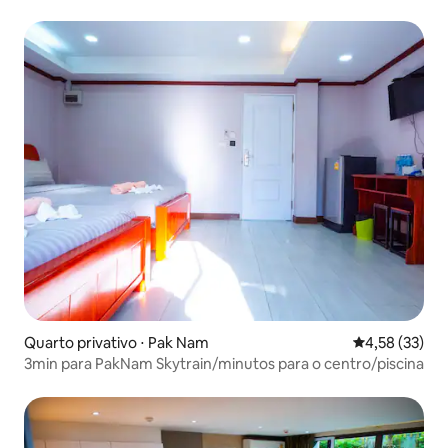
Quarto privativo ⋅ Pak Nam
4,58 de uma a
4,58 (33)
3min para PakNam Skytrain/minutos para o centro/piscina