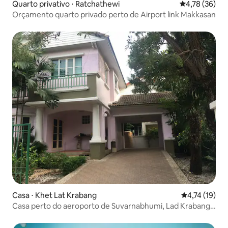
Quarto privativo ⋅ Ratchathewi
4,78 de uma a
4,78 (36)
Orçamento quarto privado perto de Airport link Makkasan
Casa ⋅ Khet Lat Krabang
4,74 de uma a
4,74 (19)
Casa perto do aeroporto de Suvarnabhumi, Lad Krabang,
Suwintawong