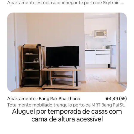
Apartamento estúdio aconchegante perto de Skytrain.
(72/74)
Apartamento ⋅ Bang Rak Phatthana
4,49 de uma a
4,49 (55)
Totalmente mobiliado,tranquilo perto da MRT Bang Pai St.
Aluguel por temporada de casas com
cama de altura acessível