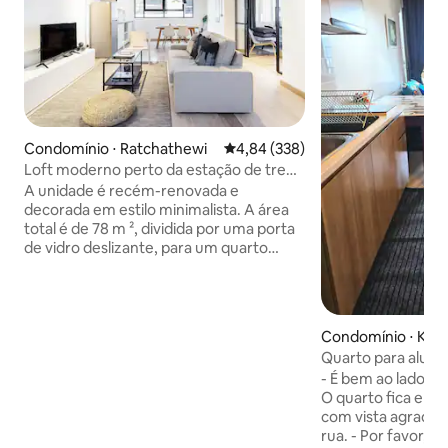
Condomínio ⋅ Ratchathewi
4,84 de uma avaliação média de 
4,84 (338)
Loft moderno perto da estação de trem
Nana
A unidade é recém-renovada e
decorada em estilo minimalista. A área
total é de 78 m ², dividida por uma porta
de vidro deslizante, para um quarto
relaxante e confortável e uma sala de
estar com cozinha, mesa de jantar e
unidade de TV. A conexão Wi-Fi está
equipada com canais de TV de fibra
Condomínio ⋅ Kru
óptica. É o quarto inteiro para ocupação.
aha Nakhon
Quarto para aluga
Você pode usar a piscina e outras
Fibra Wifi
- É bem ao lado da 
instalações. A piscina é boa, mas a
O quarto fica em 
academia é pequena. Por favor, cumpra
com vista agradáv
e observe o horário e as regras ao usar.
rua. - Por favor, n
Como a Torre Beverly é o pequeno