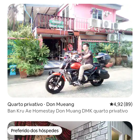
Quarto privativo ⋅ Don Mueang
4,92 de uma a
4,92 (89)
Ban Kru Ae Homestay Don Muang DMK quarto privativo
Preferido dos hóspedes
Preferido dos hóspedes