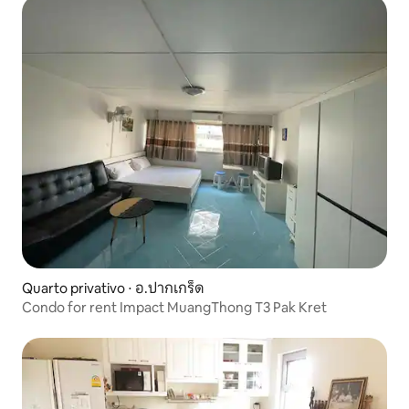
Quarto privativo ⋅ อ.ปากเกร็ด
Condo for rent Impact MuangThong T3 Pak Kret