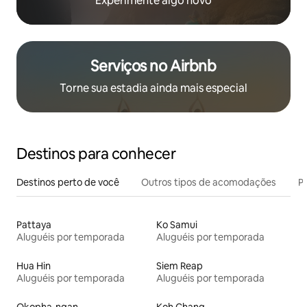
Experimente algo novo
Serviços no Airbnb
Torne sua estadia ainda mais especial
Destinos para conhecer
Destinos perto de você
Outros tipos de acomodações
Pr
Pattaya
Ko Samui
Aluguéis por temporada
Aluguéis por temporada
Hua Hin
Siem Reap
Aluguéis por temporada
Aluguéis por temporada
Okopha-ngan
Koh Chang