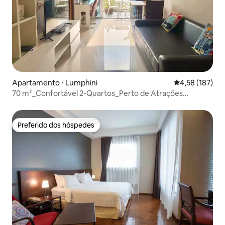
Apartamento ⋅ Lumphini
4,58 de uma av
4,58 (187)
70 m²_Confortável 2-Quartos_Perto de Atrações
Principais
Preferido dos hóspedes
Preferido dos hóspedes