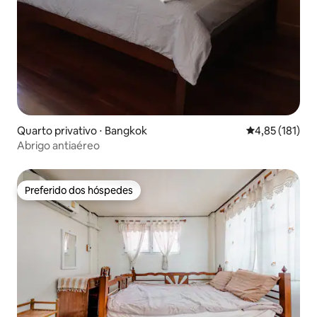
Quarto privativo ⋅ Bangkok
4,85 de uma av
4,85 (181)
Abrigo antiaéreo
Preferido dos hóspedes
Preferido dos hóspedes