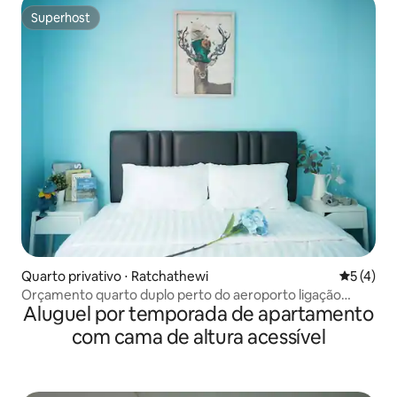
Superhost
Superhost
Quarto privativo ⋅ Ratchathewi
5 de uma 
5 (4)
Orçamento quarto duplo perto do aeroporto ligação
Aluguel por temporada de apartamento
Makkasan
com cama de altura acessível