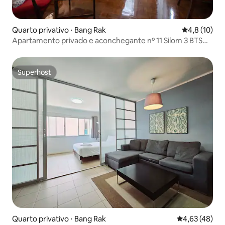
Quarto privativo ⋅ Bang Rak
4,8 de uma a
4,8 (10)
Apartamento privado e aconchegante nº 11 Silom 3 BTS
Saladaeng
Superhost
Superhost
Quarto privativo ⋅ Bang Rak
4,63 de uma a
4,63 (48)