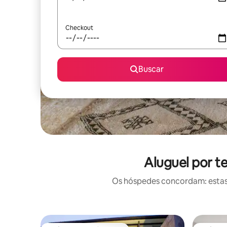
Checkout
Buscar
Aluguel por 
Os hóspedes concordam: estas