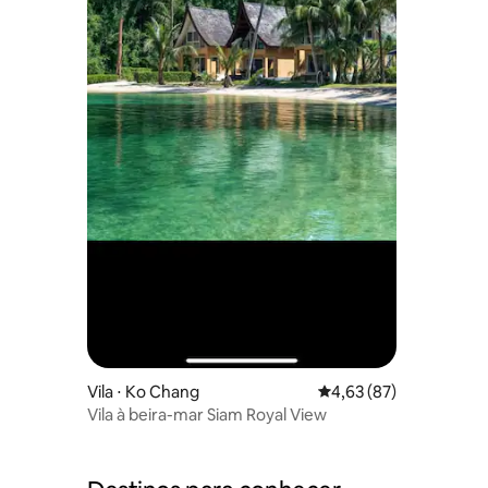
Vila ⋅ Ko Chang
4,63 de uma avaliação 
4,63 (87)
Vila à beira-mar Siam Royal View