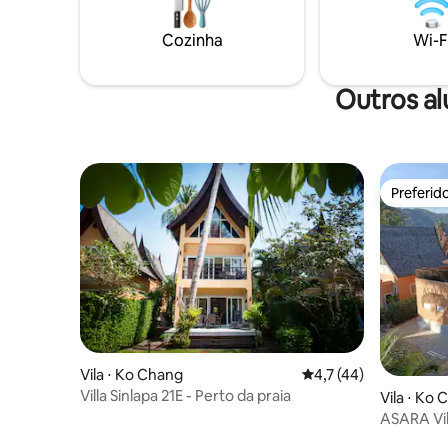
beleza da
praia rochosa em uma estrada
passar um
residencial tranquila a poucos minutos
Cozinha
Wi-F
das praias mais movimentadas.
Outros a
Preferid
Preferid
Vila ⋅ Ko Chang
4,7 de uma avaliação 
4,7 (44)
Villa Sinlapa 21E - Perto da praia
Vila ⋅ Ko
ASARA Vila com piscina e praia (Absolut
Beachfro