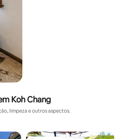
 em Koh Chang
o, limpeza e outros aspectos.
Casa na 