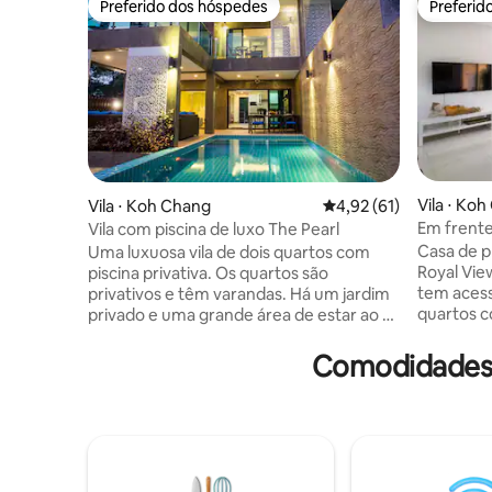
Preferido dos hóspedes
Preferid
Preferido dos hóspedes
Preferid
Vila ⋅ Ko
Vila ⋅ Koh Chang
4,92 de uma avaliação 
4,92 (61)
Em frente
Vila com piscina de luxo The Pearl
Casa de pr
Uma luxuosa vila de dois quartos com
Royal View, Koh
piscina privativa. Os quartos são
tem acesso
privativos e têm varandas. Há um jardim
quartos c
privado e uma grande área de estar ao ar
quartos. 
livre ao redor da piscina. A villa é
deslumbra
totalmente climatizada em todo e com
Comodidades 
conforto da s
acessórios e acessórios de alta qualidade,
perto de 
como televisões de ecrã plano em todos
famílias 
os quartos e uma cozinha totalmente
refeições
equipada. O sofá-cama no lounge
da bela paisagem. Es
adiciona outro espaço duplo para dormir.
para quem
A localização fica a 100 metros de uma