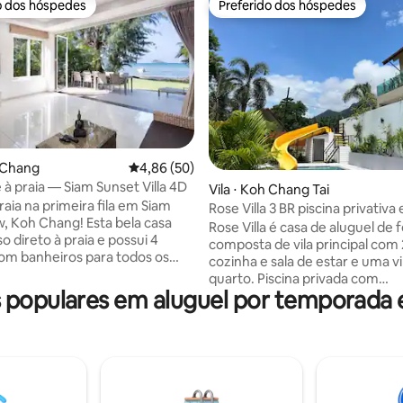
o dos hóspedes
Preferido dos hóspedes
o dos hóspedes
Preferido dos hóspedes
h Chang
4,86 de uma avaliação média de 5, 50 avalia
4,86 (50)
média de 5, 61 avaliações
 à praia — Siam Sunset Villa 4D
Vila ⋅ Koh Chang Tai
aia na primeira fila em Siam
Rose Villa 3 BR piscina privativa 
 Chang! Esta bela casa
toboágua divertido
Rose Villa é casa de aluguel de f
 direto à praia e possui 4
composta de vila principal com 
om banheiros para todos os
cozinha e sala de estar e uma v
Você pode desfrutar das vistas
quarto. Piscina privada com
ntes do oceano a partir do
populares em aluguel por temporada
escorregador de água divertido
ua própria casa. A casa fica
churrasqueira e jardim tropical
um clube de praia ideal para
para o mar e para a montanha.
com 2 restaurantes. Desfrute de
residencial a 50m do mar com
 deliciosas enquanto desfruta
pequena praia de pedra. camas 
ta casa é perfeita
com colchão de qualidade, sof
 quer relaxar e apreciar a
TV, mesa, guarda-roupa, cofre,