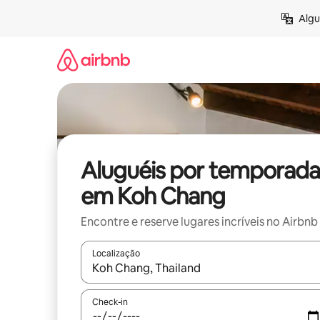
Pular
Algu
para
o
conteúdo
Aluguéis por temporada
em Koh Chang
Encontre e reserve lugares incríveis no Airbnb
Localização
Quando os resultados estiverem disponíveis, expl
Check-in