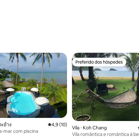
Preferido dos hóspedes
Preferido dos hóspedes
าะช้าง
4,9 de uma avaliação média de 5, 10 avalia
4,9 (10)
Vila ⋅ Koh Chang
ira-mar com piscina
Vila romântica e romântica à b