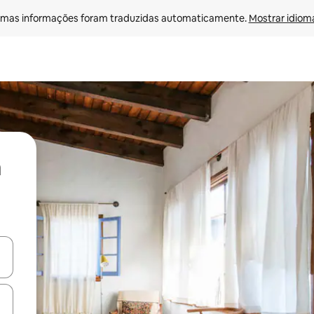
mas informações foram traduzidas automaticamente. 
Mostrar idioma
ore-os usando as seta para cima e para baixo do teclado ou tocando e