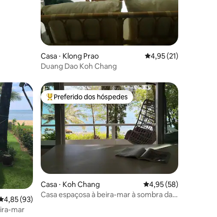
Casa ⋅ Klong Prao
4,95 de uma avaliação
4,95 (21)
Duang Dao Koh Chang
Preferido dos hóspedes
Entre os melhores preferidos dos hóspedes
Casa ⋅ Koh Chang
4,95 de uma avaliação
4,95 (58)
Casa espaçosa à beira-mar à sombra das
ções
4,85 de uma avaliação média de 5, 93 avaliações
4,85 (93)
árvores
eira-mar