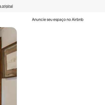
 original
Anuncie seu espaço no Airbnb
 deslizando o dedo na tela.