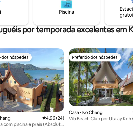
 natureza. Lugar perfeito para
condicionado, máquina de lavar
 tempo com a família e amigos
Estac
bom Wi-Fi. Banheiro europeu 
i
Piscina
gratui
quente. Definitivamente o mel
para família e amigos.
luguéis por temporada excelentes em 
o dos hóspedes
Preferido dos hóspedes
o dos hóspedes
Preferido dos hóspedes
média de 5, 44 avaliações
Casa ⋅ Ko Chang
 Chang
4,96 de uma avaliação média de 5, 24 avalia
4,96 (24)
Vila Beach Club por Utalay Koh
nt)