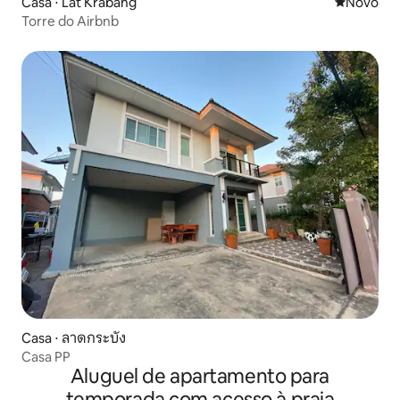
Casa ⋅ Lat Krabang
Novo lugar
Novo
Torre do Airbnb
Casa ⋅ ลาดกระบัง
Casa PP
Aluguel de apartamento para
temporada com acesso à praia