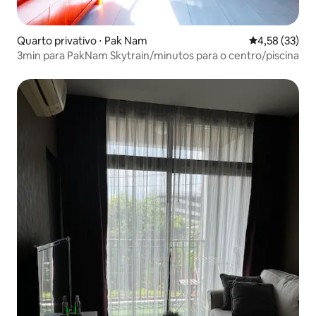
Quarto privativo ⋅ Pak Nam
4,58 de uma a
4,58 (33)
3min para PakNam Skytrain/minutos para o centro/piscina