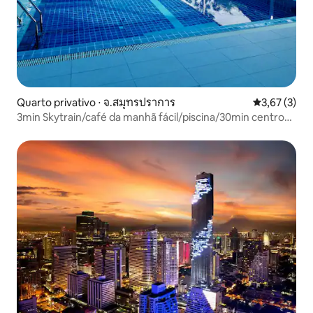
Quarto privativo ⋅ จ.สมุทรปราการ
3,67 de uma 
3,67 (3)
3min Skytrain/café da manhã fácil/piscina/30min centro
da cidade