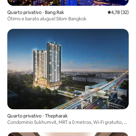
Quarto privativo ⋅ Bang Rak
4,78 de uma a
4,78 (32)
Ótimo e barato aluguel Silom Bangkok
Quarto privativo ⋅ Thepharak
Condomínio Sukhumvit, MRT a 0 metros, Wi-Fi gratuito, 25
m²