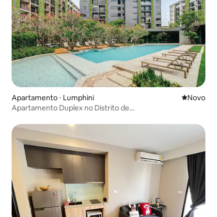
Apartamento ⋅ Lumphini
Novo lugar
Novo
Apartamento Duplex no Distrito de
Sathorn/Netflix/piscina