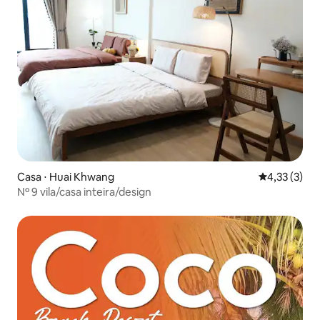
Casa ⋅ Huai Khwang
4,33 de uma 
4,33 (3)
Nº 9 vila/casa inteira/design