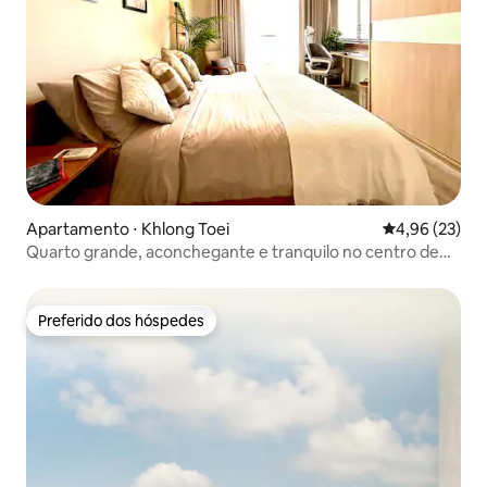
Apartamento ⋅ Khlong Toei
4,96 de uma a
4,96 (23)
Quarto grande, aconchegante e tranquilo no centro de
Ekkamai
Preferido dos hóspedes
Preferido dos hóspedes