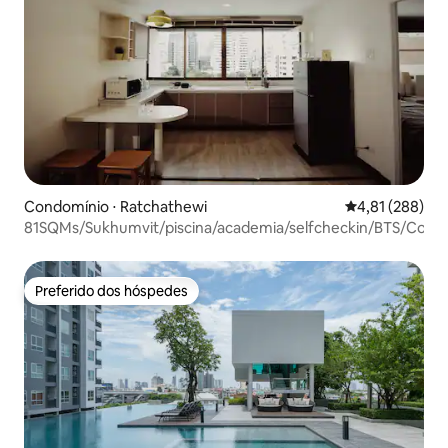
Condomínio ⋅ Ratchathewi
4,81 de uma av
4,81 (288)
81SQMs/Sukhumvit/piscina/academia/selfcheckin/BTS/Cozin
Preferido dos hóspedes
Preferido dos hóspedes