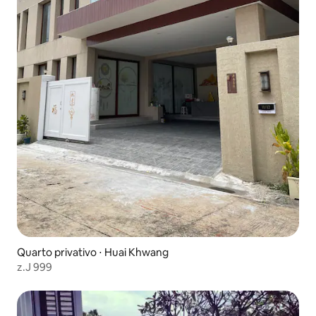
Quarto privativo ⋅ Huai Khwang
z.J 999