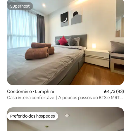
Superhost
Superhost
Condomínio ⋅ Lumphini
4,73 de uma a
4,73 (93)
Casa inteira confortável | A poucos passos do BTS e MRT
Sukhumvit
Preferido dos hóspedes
Preferido dos hóspedes