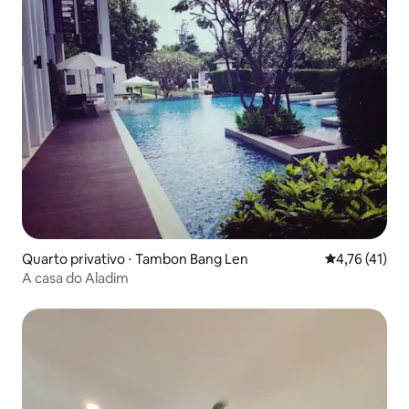
Quarto privativo ⋅ Tambon Bang Len
4,76 de uma a
4,76 (41)
A casa do Aladim