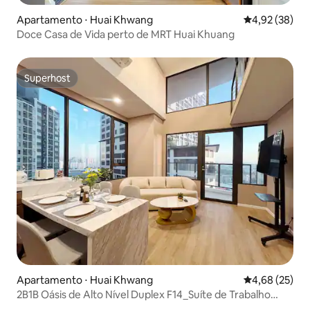
Apartamento ⋅ Huai Khwang
4,92 de uma a
4,92 (38)
Doce Casa de Vida perto de MRT Huai Khuang
Superhost
Superhost
Apartamento ⋅ Huai Khwang
4,68 de uma a
4,68 (25)
2B1B Oásis de Alto Nível Duplex F14_Suíte de Trabalho
Remoto