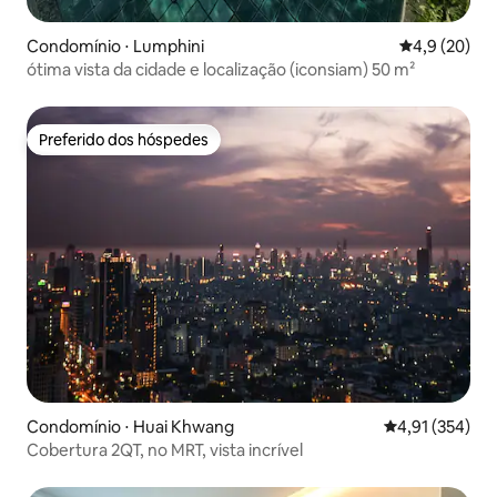
Condomínio ⋅ Lumphini
4,9 de uma a
4,9 (20)
ótima vista da cidade e localização (iconsiam) 50 m²
Preferido dos hóspedes
Preferido dos hóspedes
Condomínio ⋅ Huai Khwang
4,91 de uma av
4,91 (354)
Cobertura 2QT, no MRT, vista incrível