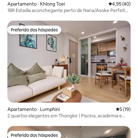
Apartamento ⋅ Khlong Toei
4,95 de uma a
4,95 (40)
1BR Estadia aconchegante perto de Nana/Asoke Perfeito
para escapadinha
Preferido dos hóspedes
Preferido dos hóspedes
Apartamento ⋅ Lumphini
5 de uma a
5 (19)
2 quartos elegantes em Thonglor | Piscina, academia e
sauna
Preferido dos hóspedes
Preferido dos hóspedes