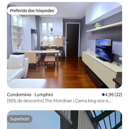
Preferido dos hóspedes
Preferido dos hóspedes
Condomínio ⋅ Lumphini
4,95 de uma a
4,95 (22)
[50% de desconto] The Mondrian | Cama king size e
banheira de hidromassagem
Superhost
Superhost