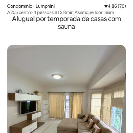
Condomínio ⋅ Lumphini
4,86 de uma a
4,86 (70)
A205 centro 4 pessoas BTS 8min Asiatique Icon Siam
Aluguel por temporada de casas com
sauna