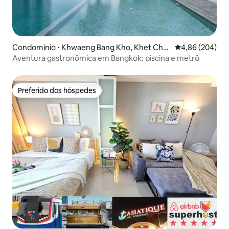
Condomínio ⋅ Khwaeng Bang Kho, Khet Cho
4,86 de uma ava
4,86 (204)
m Thong,
Aventura gastronômica em Bangkok: piscina e metrô
Preferido dos hóspedes
Preferido dos hóspedes