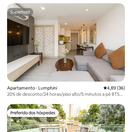
Superhost
Superhost
Apartamento ⋅ Lumphini
4,89 de uma a
4,89 (36)
20% de desconto/24 horas/piso alto/5 minutos a pé BTS
Thonglor
Preferido dos hóspedes
Preferido dos hóspedes