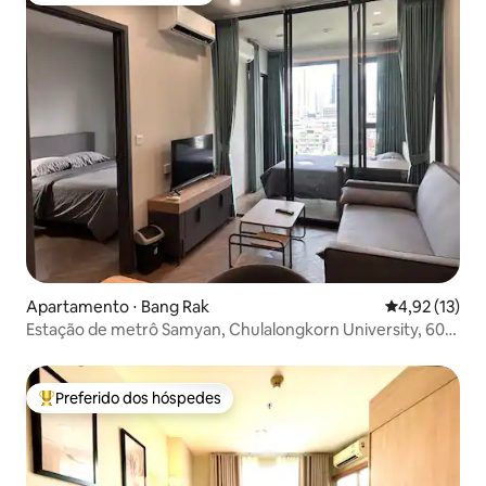
Apartamento ⋅ Bang Rak
4,92 de uma a
4,92 (13)
Estação de metrô Samyan, Chulalongkorn University, 600
metros, dois quartos, Rua dos Bares, Rua dos Rapazes,
aluguel mensal, oferta especial em criptomoedas
Preferido dos hóspedes
Entre os melhores preferidos dos hóspedes