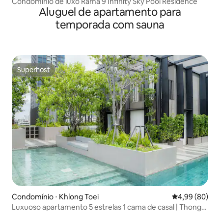
Condomínio de luxo Rama 9 Infinity Sky Pool Residence
Aluguel de apartamento para
temporada com sauna
Superhost
Superhost
Condomínio ⋅ Khlong Toei
4,99 de uma av
4,99 (80)
Luxuoso apartamento 5 estrelas 1 cama de casal | Thong
Lor