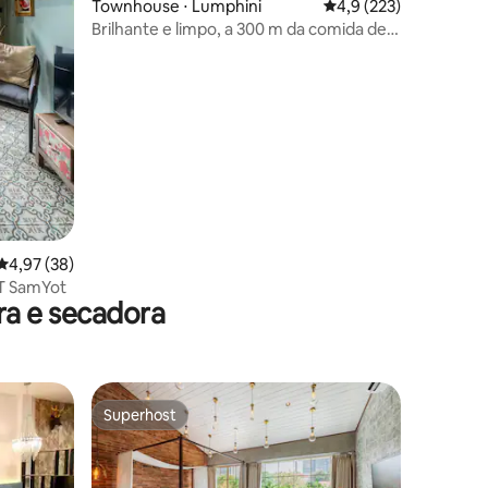
ções
Townhouse ⋅ Lumphini
4,9 de uma avaliação 
4,9 (223)
Brilhante e limpo, a 300 m da comida de
rua de Banthat Thong
4,97 de uma avaliação média de 5, 38 avaliações
4,97 (38)
RT SamYot
a e secadora
Superhost
Superhost