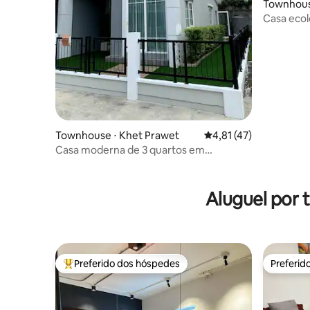
Townhous
Casa ecol
hidromas
Townhouse ⋅ Khet Prawet
4,81 de uma avaliação 
4,81 (47)
Casa moderna de 3 quartos em
condomínio fechado
Aluguel por
Preferido dos hóspedes
Preferid
Entre os melhores preferidos dos hóspedes
Preferid