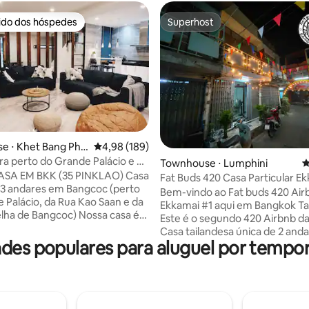
rido dos hóspedes
Superhost
 melhores preferidos dos hóspedes
Superhost
édia de 5, 303 avaliações
 ⋅ Khet Bang Phla
4,98 de uma avaliação média de 5, 189 avalia
4,98 (189)
ira perto do Grande Palácio e da
Townhouse ⋅ Lumphini
4
Saan
A EM BKK (35 PINKLAO) Casa
Fat Buds 420 Casa Particular Ek
e 3 andares em Bangcoc (perto
Bem-vindo ao Fat buds 420 Air
 Palácio, da Rua Kao Saan e da
Ekkamai #1 aqui em Bangkok Tai
de Bangcoc) Nossa casa é
Este é o segundo 420 Airbnb da
para famílias e grandes grupos
Casa tailandesa única de 2 and
ibrações (6-8 pessoas),
des populares para aluguel por tempo
você pode desfrutar do verde
 na área de Pinklao!!! Fácil
com sala de estar no andar de b
da principal que permitem
pequena Cozinha. Os 2 quartos
pegue táxi ou tuk tuk para o
2º andar e o quarto principal 
a cidade em um tempo muito
varanda privativa 😄 A casa fica em uma