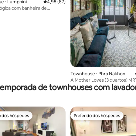
e ⋅ Lumphini
4,98 de uma avaliação média de 5, 87 avalia
4,98 (87)
ógica com banheira de
sagem e cama king size
média de 5, 47 avaliações
Townhouse ⋅ Phra Nakhon
A Mother Loves (3 quartos) M
 temporada de townhouses com lavador
o dos hóspedes
Preferido dos hóspedes
o dos hóspedes
Preferido dos hóspedes