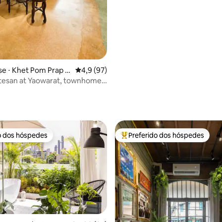
e ⋅ Khet Pom Prap S
4,9 de uma avaliação média de 5, 97 avalia
4,9 (97)
n at Yaowarat, townhome
o dos hóspedes
Preferido dos hóspedes
o dos hóspedes
Entre os melhores preferidos d