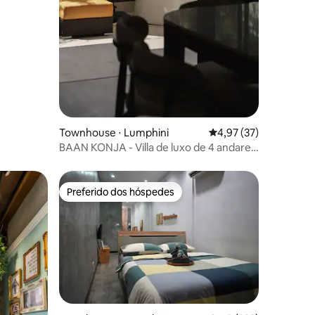
ções
Townhouse ⋅ Lumphini
4,97 de uma avaliação
4,97 (37)
BAAN KONJA - Villa de luxo de 4 andares,
Jacuzzi/Cinema
Preferido dos hóspedes
os hóspedes
Preferido dos hóspedes