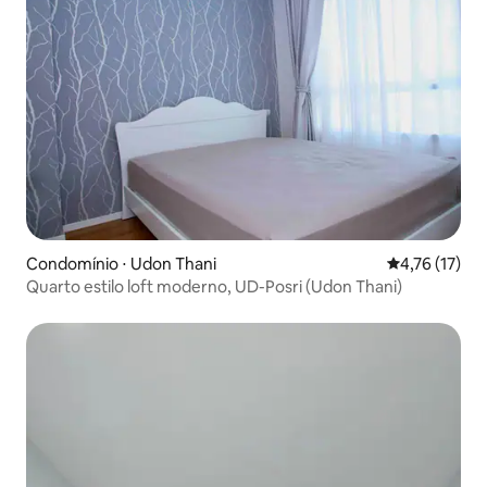
Condomínio ⋅ Udon Thani
4,76 de uma a
4,76 (17)
Quarto estilo loft moderno, UD-Posri (Udon Thani)