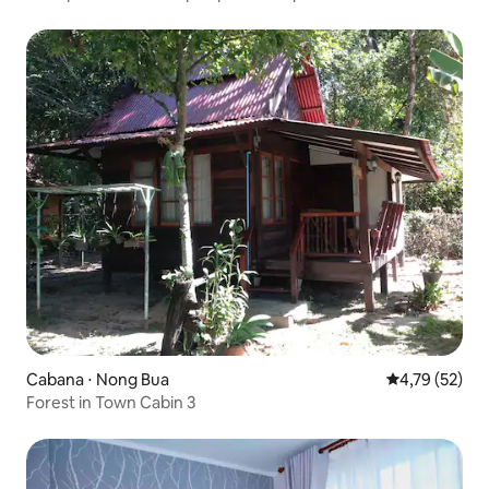
Cabana ⋅ Nong Bua
4,79 de uma a
4,79 (52)
Forest in Town Cabin 3