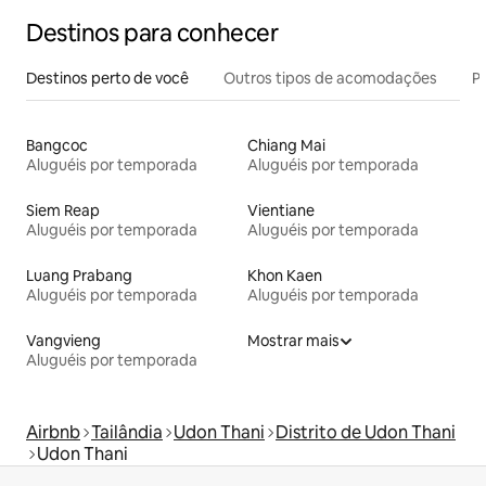
Destinos para conhecer
Destinos perto de você
Outros tipos de acomodações
Pr
Bangcoc
Chiang Mai
Aluguéis por temporada
Aluguéis por temporada
Siem Reap
Vientiane
Aluguéis por temporada
Aluguéis por temporada
Luang Prabang
Khon Kaen
Aluguéis por temporada
Aluguéis por temporada
Vangvieng
Mostrar mais
Aluguéis por temporada
Airbnb
Tailândia
Udon Thani
Distrito de Udon Thani
Udon Thani