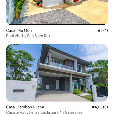
Casa ⋅ Mu Mon
5 de uma 
5 (4)
Pool Villa by Ban Saen Rak
Casa ⋅ Tambon Kut Sa
4,63 de uma 
4,63 (8)
Casa privativa e tranquila para 4 a 8 pessoas