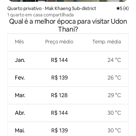
Quarto privativo ⋅ Mak Khaeng Sub-district
5 de uma 
5 (4)
1 quarto em casa compartilhada
Qual é a melhor época para visitar Udon
Thani?
Mês
Preço médio
Temp. média
Jan.
R$ 144
24 °C
Fev.
R$ 139
26 °C
Mar.
R$ 128
29 °C
Abr.
R$ 144
30 °C
Mai.
R$ 139
30 °C