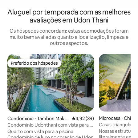
Aluguel por temporada com as melhores
avaliações em Udon Thani
Os hóspedes concordam: estas acomodações foram
muito bem avaliadas quanto a localização, limpeza e
outros aspectos.
Preferido dos hóspedes
Preferido dos hóspedes
Microcasa ⋅ Chian
Condomínio ⋅ Tambon Mak K
4,92 de uma avaliação média de
4,92 (39)
haeng
Casas triangulares
Condomínio Udonthani com vista para a
Nakara Villas & Gl
piscina
Nossas estruturas 
Quarto com vista para a piscina
literalmente exata
Condomínio de luxo no coração de Udon