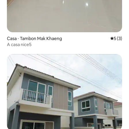
Casa ⋅ Tambon Mak Khaeng
5 de uma 
5 (3)
A casa nice5