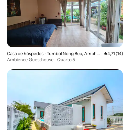
Casa de hóspedes ⋅ Tumbol Nong Bua, Ampho
4,71 de uma a
4,71 (14)
e Mueang
Ambience Guesthouse - Quarto 5