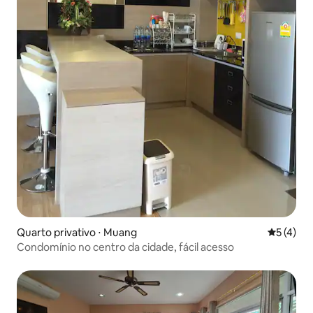
Quarto privativo ⋅ Muang
5 de uma 
5 (4)
Condomínio no centro da cidade, fácil acesso