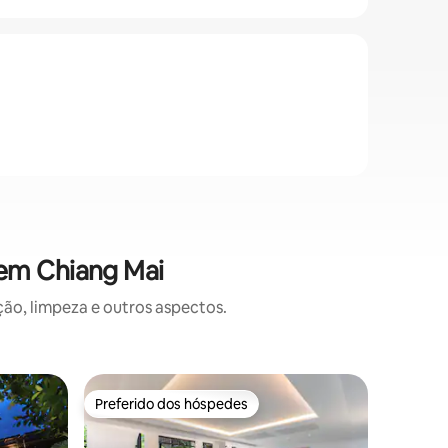
 em Chiang Mai
o, limpeza e outros aspectos.
Vila ⋅ Ch
Preferido dos hóspedes
Superho
Preferido dos hóspedes
Superho
Nandakwa
Chiang M
O design 