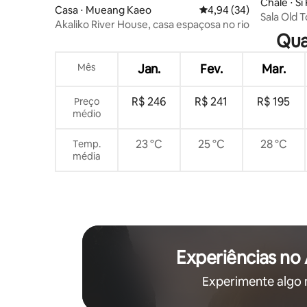
Chalé ⋅ S
Casa ⋅ Mueang Kaeo
4,94 de uma avaliação 
4,94 (34)
Sala Old 
Akaliko River House, casa espaçosa no rio
Qua
Mês
Jan.
Fev.
Mar.
R$ 246
R$ 241
R$ 195
Preço
médio
23 °C
25 °C
28 °C
Temp.
média
Experiências no
Experimente algo