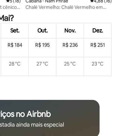
5 de uma avaliação média de 5, 18 avaliações
5 (18)
Cabana ⋅ Nam Phrae
4,88 de uma avaliação
4,88 (16)
ções
rt cênico
Chalé Vermelho: Chalé Vermelho em
Teakwood.
Mai?
Set.
Out.
Nov.
Dez.
R$ 184
R$ 195
R$ 236
R$ 251
28 °C
27 °C
25 °C
23 °C
iços no Airbnb
stadia ainda mais especial