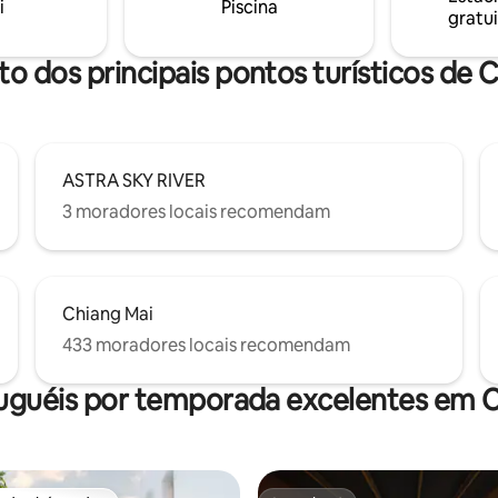
a/motorista com banheira,
i
Piscina
gratui
te com uma cozinha completa
s comodidades do hotel.
to dos principais pontos turísticos de 
ASTRA SKY RIVER
3 moradores locais recomendam
Chiang Mai
433 moradores locais recomendam
uguéis por temporada excelentes em 