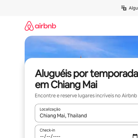
Pular
Algu
para
o
conteúdo
Aluguéis por temporada
em Chiang Mai
Encontre e reserve lugares incríveis no Airbnb
Localização
Quando os resultados estiverem disponíveis, expl
Check-in