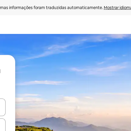
mas informações foram traduzidas automaticamente. 
Mostrar idioma
ore-os usando as seta para cima e para baixo do teclado ou tocando e