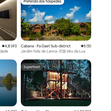
Preferido dos hóspedes
Preferido dos hóspedes
ções
4,8 de uma avaliação média de 5, 41 avaliações
4,8 (41)
Cabana ⋅ Pa Daet Sub-district
5 de uma avaliaçã
5 (9)
idade
Jardim feliz de Lanna-月隐·Véu da Lua
Superhost
Superhost