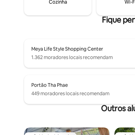
empregad
Cozinha
Wi-F
★Fantástica sala de estar, cozinha e sala
juntamen
de jantar em conceito aberto; Grande
e todas a
pátio privativo ★Limpeza profissional
Fique per
Meya Life Style Shopping Center
1.362 moradores locais recomendam
Portão Tha Phae
449 moradores locais recomendam
Outros al