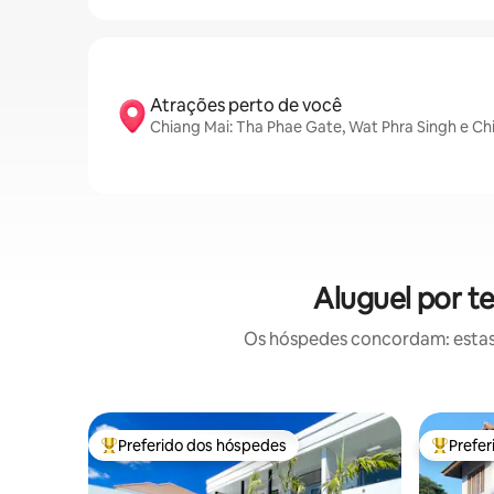
Atrações perto de você
Chiang Mai: Tha Phae Gate, Wat Phra Singh e Ch
Aluguel por t
Os hóspedes concordam: estas
Preferido dos hóspedes
Prefe
Entre os melhores preferidos dos hóspedes
Entre os