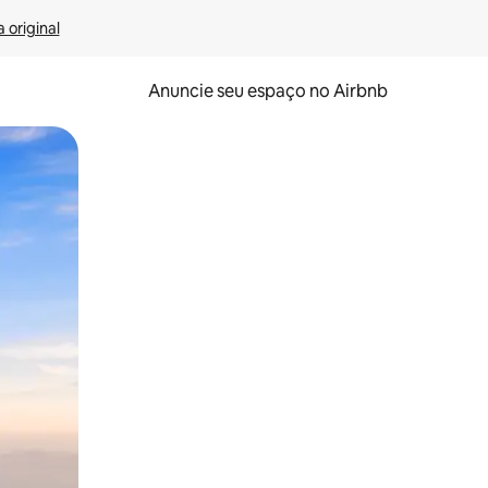
 original
Anuncie seu espaço no Airbnb
 deslizando o dedo na tela.