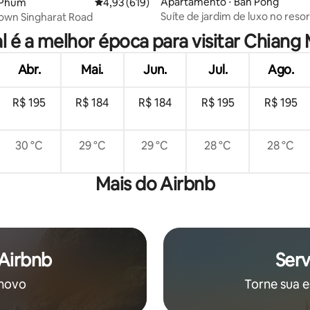
Apartamento ⋅ Ban Pong
i Phum
4,93 de uma avaliação média de 5, 619 avalia
4,93 (619)
média de 5, 34 avaliações
Suíte de jardim de luxo no reso
Town Singharat Road
de 5 estrelas
l é a melhor época para visitar Chiang 
Abr.
Mai.
Jun.
Jul.
Ago.
R$ 195
R$ 184
R$ 184
R$ 195
R$ 195
30 °C
29 °C
29 °C
28 °C
28 °C
Mais do Airbnb
 Airbnb
Serv
 novo
Torne sua e