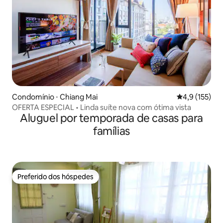
Condomínio ⋅ Chiang Mai
4,9 de uma av
4,9 (155)
OFERTA ESPECIAL • Linda suíte nova com ótima vista
Aluguel por temporada de casas para
famílias
Preferido dos hóspedes
Preferido dos hóspedes