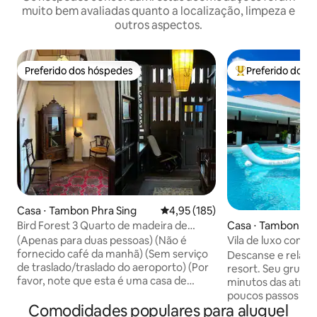
muito bem avaliadas quanto a localização, limpeza e
outros aspectos.
Preferido dos hóspedes
Preferido dos 
Preferido dos hóspedes
Entre os melhore
Casa ⋅ Tambon Phra Sing
4,95 de uma avaliação média de 
4,95 (185)
Casa ⋅ Tambon N
Bird Forest 3 Quarto de madeira de
pomelo antigo no centro da cidade
Vila de luxo com p
(Apenas para duas pessoas) (Não é
antiga de Chiang Mai (10 minutos a pé
charmoso
fornecido café da manhã) (Sem serviço
Descanse e relaxe 
dos principais pontos turísticos de
de traslado/traslado do aeroporto) (Por
resort. Seu grupo
Chiang Mai)
favor, note que esta é uma casa de
minutos das atraç
madeira e não é boa em termos de
poucos passos de
Comodidades populares para aluguel
insonorização) Aninhado no beco bem
restaurantes e lojas loc