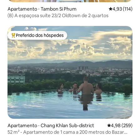
Apartamento ⋅ Tambon Si Phum
4,93 de uma av
4,93 (114)
(B) A espaçosa suíte 23/2 Oldtown de 2 quartos
Preferido dos hóspedes
Entre os melhores preferidos dos hóspedes
Apartamento ⋅ Chang Khlan Sub-district
4,98 de uma ava
4,98 (259)
52 m² - Apartamento de 1 cama a 200 metros do Bazar
Noturno