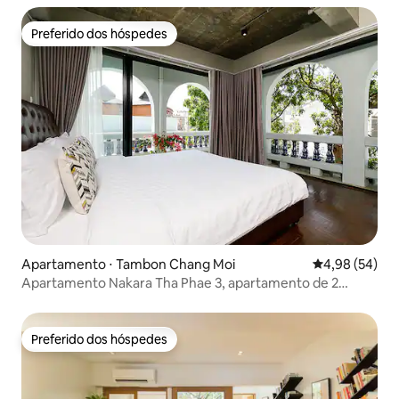
Preferido dos hóspedes
Preferido dos hóspedes
Apartamento ⋅ Tambon Chang Moi
4,98 de uma a
4,98 (54)
Apartamento Nakara Tha Phae 3, apartamento de 2
quartos no portão de Thapae
Preferido dos hóspedes
Preferido dos hóspedes