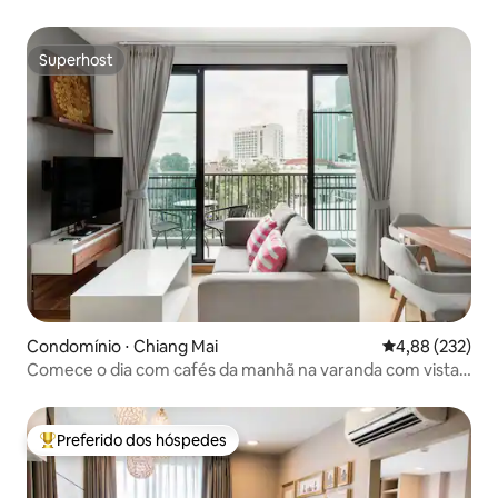
com piscina de borda infinita
Superhost
Superhost
Condomínio ⋅ Chiang Mai
4,88 de uma av
4,88 (232)
Comece o dia com cafés da manhã na varanda com vistas
incríveis
Preferido dos hóspedes
Entre os melhores preferidos dos hóspedes