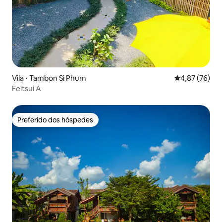
Vila ⋅ Tambon Si Phum
4,87 de uma a
4,87 (76)
Feitsui A
Preferido dos hóspedes
Preferido dos hóspedes