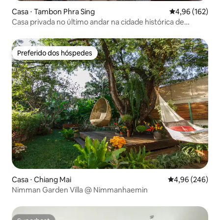
Casa ⋅ Tambon Phra Sing
4,96 de uma av
4,96 (162)
Casa privada no último andar na cidade histórica de
Chiang Mai.
Preferido dos hóspedes
Preferido dos hóspedes
Casa ⋅ Chiang Mai
4,96 de uma ava
4,96 (246)
Nimman Garden Villa @ Nimmanhaemin