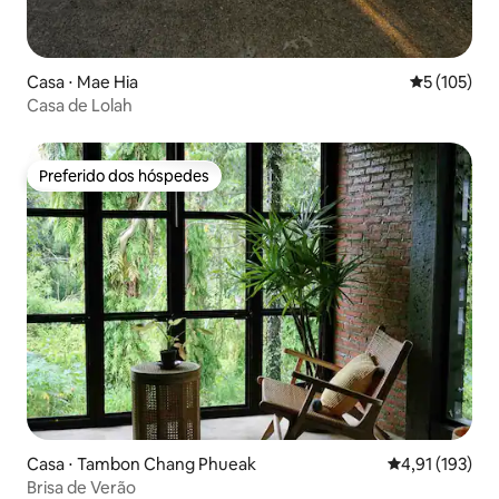
Casa ⋅ Mae Hia
5 de uma av
5 (105)
Casa de Lolah
Preferido dos hóspedes
Preferido dos hóspedes
Casa ⋅ Tambon Chang Phueak
4,91 de uma av
4,91 (193)
Brisa de Verão