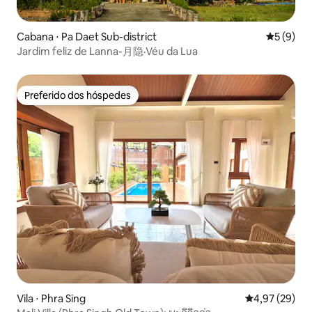
Cabana ⋅ Pa Daet Sub-district
5 de uma 
5 (9)
Jardim feliz de Lanna-月隐·Véu da Lua
Preferido dos hóspedes
Preferido dos hóspedes
Vila ⋅ Phra Sing
4,97 de uma a
4,97 (29)