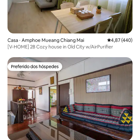
Casa ⋅ Amphoe Mueang Chiang Mai
4,87 de uma av
4,87 (440)
[V-HOME] 2B Cozy house in Old City w/AirPurifier
Preferido dos hóspedes
Preferido dos hóspedes