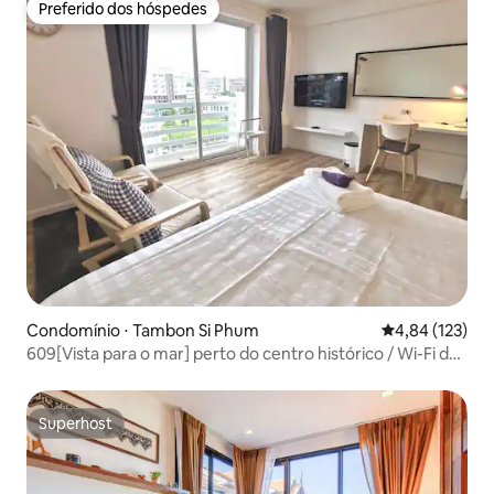
Preferido dos hóspedes
Preferido dos hóspedes
Condomínio ⋅ Tambon Si Phum
4,84 de uma av
4,84 (123)
609[Vista para o mar] perto do centro histórico / Wi-Fi de
600 Mbps
Superhost
Superhost