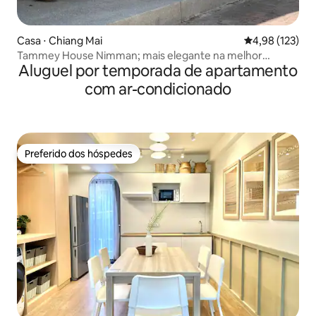
Casa ⋅ Chiang Mai
4,98 de uma av
4,98 (123)
Tammey House Nimman; mais elegante na melhor
Aluguel por temporada de apartamento
localização
com ar-condicionado
Preferido dos hóspedes
Preferido dos hóspedes