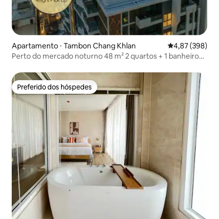
Apartamento ⋅ Tambon Chang Khlan
4,87 de uma ava
4,87 (398)
Perto do mercado noturno 48 m² 2 quartos + 1 banheiro
/150M Piscina no terraço
Preferido dos hóspedes
Preferido dos hóspedes