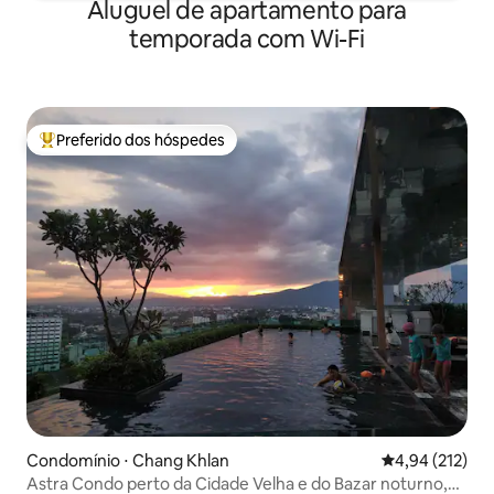
Aluguel de apartamento para
temporada com Wi-Fi
Preferido dos hóspedes
Entre os melhores preferidos dos hóspedes
Condomínio ⋅ Chang Khlan
4,94 de uma av
4,94 (212)
Astra Condo perto da Cidade Velha e do Bazar noturno,