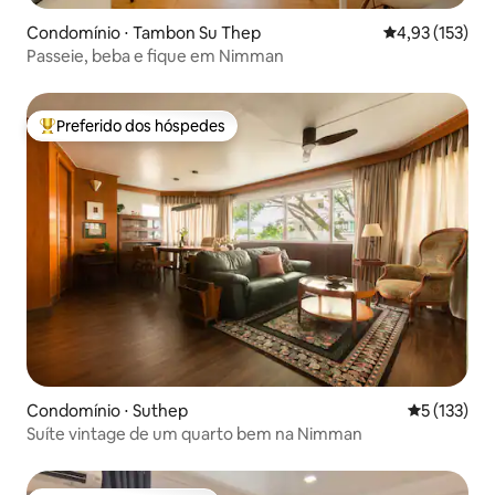
Condomínio ⋅ Tambon Su Thep
4,93 de uma av
4,93 (153)
Passeie, beba e fique em Nimman
Preferido dos hóspedes
Entre os melhores preferidos dos hóspedes
Condomínio ⋅ Suthep
5 de uma av
5 (133)
Suíte vintage de um quarto bem na Nimman