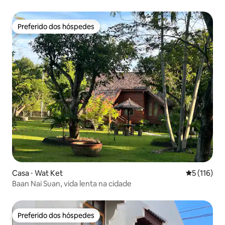
Preferido dos hóspedes
Preferido dos hóspedes
Casa ⋅ Wat Ket
5 de uma av
5 (116)
Baan Nai Suan, vida lenta na cidade
Preferido dos hóspedes
Preferido dos hóspedes