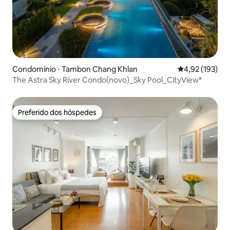
Condomínio ⋅ Tambon Chang Khlan
4,92 de uma av
4,92 (193)
The Astra Sky River Condo(novo)_Sky Pool_CityView*
Preferido dos hóspedes
Preferido dos hóspedes