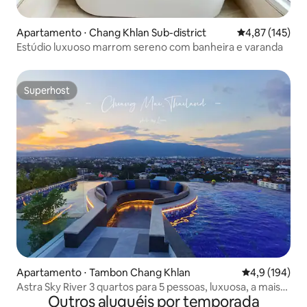
Apartamento ⋅ Chang Khlan Sub-district
4,87 de uma av
4,87 (145)
Estúdio luxuoso marrom sereno com banheira e varanda
Superhost
Superhost
Apartamento ⋅ Tambon Chang Khlan
4,9 de uma av
4,9 (194)
Astra Sky River 3 quartos para 5 pessoas, luxuosa, a mais
Outros aluguéis por temporada
longa e mais bonita piscina infinita da Tailândia + a mais