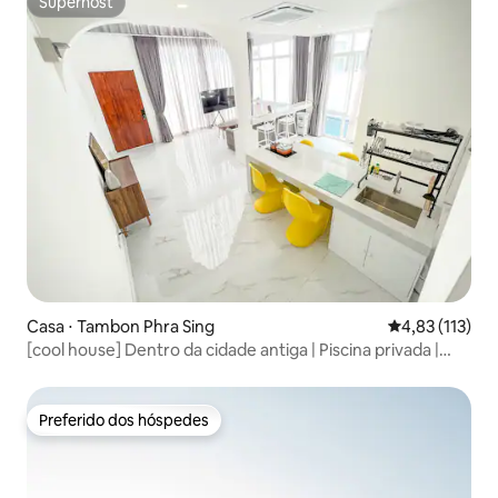
Superhost
Superhost
Casa ⋅ Tambon Phra Sing
4,83 de uma av
4,83 (113)
[cool house] Dentro da cidade antiga | Piscina privada |
Perto de Tapame
Preferido dos hóspedes
Preferido dos hóspedes