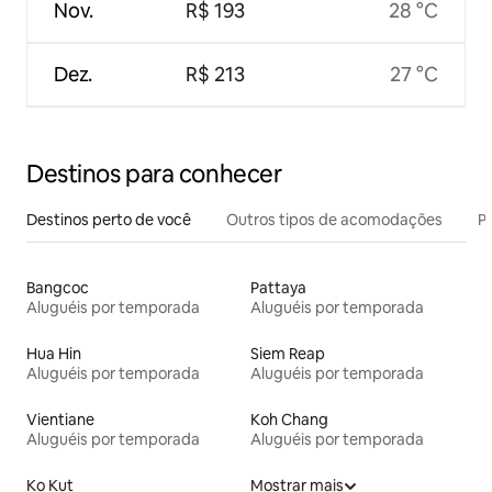
Nov.
R$ 193
28 °C
Dez.
R$ 213
27 °C
Destinos para conhecer
Destinos perto de você
Outros tipos de acomodações
Pr
Bangcoc
Pattaya
Aluguéis por temporada
Aluguéis por temporada
Hua Hin
Siem Reap
Aluguéis por temporada
Aluguéis por temporada
Vientiane
Koh Chang
Aluguéis por temporada
Aluguéis por temporada
Ko Kut
Mostrar mais