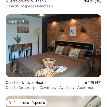
Quarto privativo ⋅ Thanu
4,92 de uma a
4,92 (36)
Casa de Hóspedes Banmai87
Superhost
Superhost
Quarto privativo ⋅ Huaro
4,79 de uma a
4,79 (47)
Quarto Amazon por Dawnthaya Ayutthaya Apartment
Preferido dos hóspedes
Preferido dos hóspedes