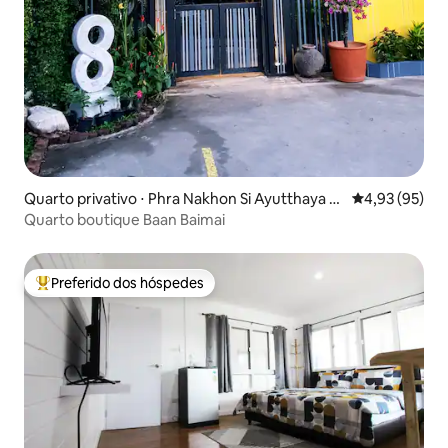
Quarto privativo ⋅ Phra Nakhon Si Ayutthaya Di
4,93 de uma a
4,93 (95)
strict
Quarto boutique Baan Baimai
Preferido dos hóspedes
Entre os melhores preferidos dos hóspedes