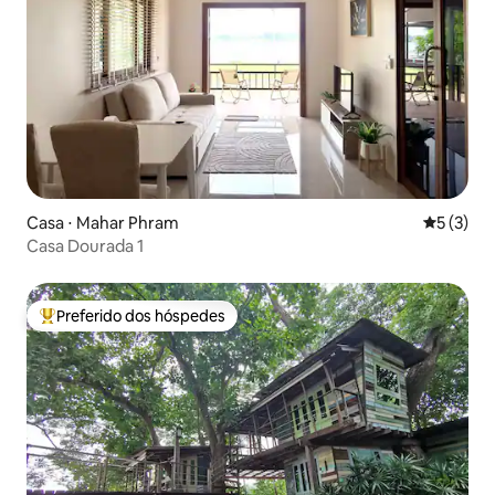
Casa ⋅ Mahar Phram
5 de uma 
5 (3)
Casa Dourada 1
Preferido dos hóspedes
Entre os melhores preferidos dos hóspedes