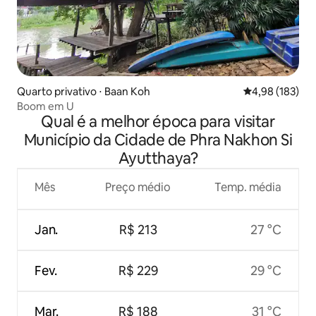
Quarto privativo ⋅ Baan Koh
4,98 de uma av
4,98 (183)
Boom em U
Qual é a melhor época para visitar
Município da Cidade de Phra Nakhon Si
Ayutthaya?
Mês
Preço médio
Temp. média
Jan.
R$ 213
27 °C
Fev.
R$ 229
29 °C
Mar.
R$ 188
31 °C