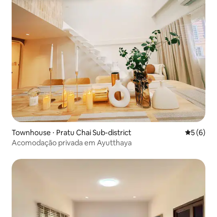
Townhouse ⋅ Pratu Chai Sub-district
5 de uma 
5 (6)
Acomodação privada em Ayutthaya