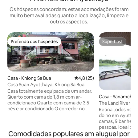
Os hóspedes concordam: estas acomodações foram
muito bem avaliadas quanto a localização, limpeza e
outros aspectos.
Preferido dos hóspedes
Superhost
Preferido dos hóspedes
Superhost
Casa ⋅ Khlong Sa Bua
4,8 de uma avaliação média de
4,8 (25)
Casa Suan Ayutthaya, Khlong Sa Bua
Casa totalmente equipada de um andar.
Casa ⋅ Sanamchai
Quarto com cama de 1,8 m com ar-
condicionado Quarto com cama de 3,5
The Land River (pa
pés e ar condicionado O corredor no
margens do rio e
Reúna todos nesta v
meio da casa pode ser climatizado.
do rio em Ayutthay
Existem 3 conjuntos de almofadas extras
camas, 9 banheiro
de 2,5 pés. Com a cozinha totalmente
pessoas. Ideal para
equipada Há uma cabra. Há uma pistola
Comodidades populares em aluguel por
viagens com amigo
de ar de brinquedo. Há muito espaço de