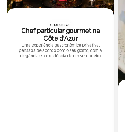
Chef em Var
Chef particular gourmet na
Côte d'Azur
Uma experiência gastronômica privativa,
pensada de acordo com o seu gosto, com a
elegância e a excelência de um verdadeiro
restaurante gourmet em casa.
Ex
s
du