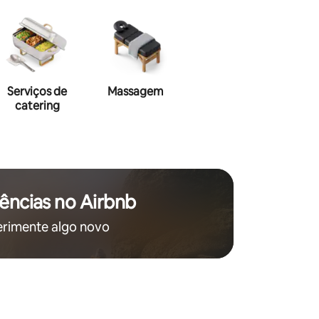
Serviços de
Massagem
Maquiagem
Hai
catering
ências no Airbnb
rimente algo novo