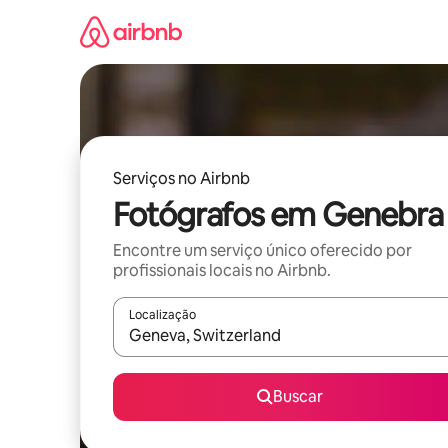
Pular
para
o
conteúdo
Serviços no Airbnb
Fotógrafos em Genebra
Encontre um serviço único oferecido por
profissionais locais no Airbnb.
Localização
Quando os resultados estiverem disponíveis, expl
Buscar