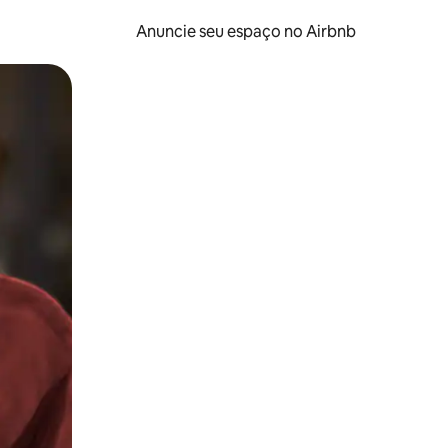
Anuncie seu espaço no Airbnb
 deslizando o dedo na tela.