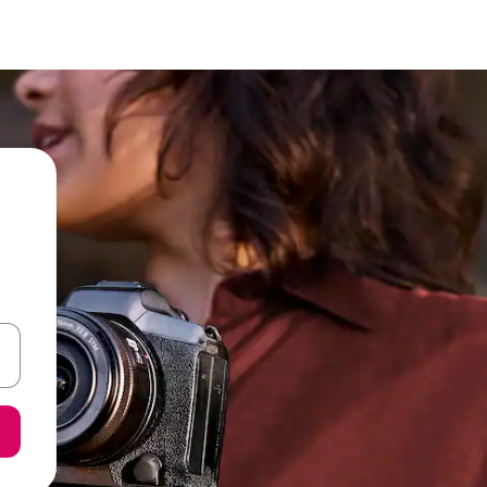
ore-os usando as seta para cima e para baixo do teclado ou tocando e